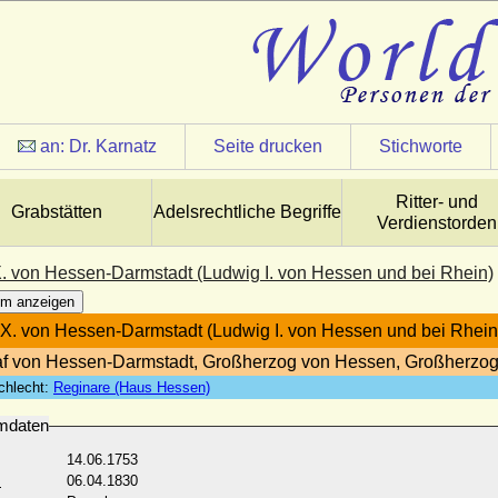
an:
Dr. Karnatz
Seite drucken
Stichworte
Ritter- und
Grabstätten
Adelsrechtliche Begriffe
Verdienstorden
. von Hessen-Darmstadt (Ludwig I. von Hessen und bei Rhein)
m anzeigen
X. von Hessen-Darmstadt (Ludwig I. von Hessen und bei Rhein
f von Hessen-Darmstadt, Großherzog von Hessen, Großherzog
chlecht:
Reginare (Haus Hessen)
mdaten
14.06.1753
:
06.04.1830