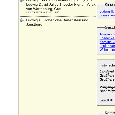
Ludwig Yorck von Wartenburg d.J. (Hans
Ludwig David Julius Theodor Florian Yorck
Kinde
von Wartenburg, Graf
Ludwig II
* 31.05.1805; + 12.07.1865
Louise vo
Ludwig zu Hohenlohe-Bartenstein und
Jagstberg
Gesch
* 05.06.1802; + 22.08.1850
Amalie vo
Ludwig zu Hohenlohe-Langenburg, Fürst
Friederik
* 20.10.1696; + 16.01.1765
Karoline 
Louise vo
Ludwig zu Sayn-Wittgenstein-Sayn
Wilhelmin
* 17.06.1799; + 20.06.1866
Ludwig zu Solms-Hohensolms (Johann
Ludwig zu Solms-Hohensolms)
historisc
* 1646; + 24.08.1707
Landgraf
Ludwig zu Solms-Hohensolms-Lich, Fürst
Großherz
* 24.01.1805; + 29.02.1880
Großherzo
Ludwig zu Stolberg-Königstein und
Vorgänge
Rochefort
Nachfolge
* 12.01.1505; + 01.09.1574
Docnr:
3838
Ludwig zu Windisch-Graetz, Prinz
* 13.05.1830; + 14.03.1904
Ludwig zu Windisch-Graetz, Fürst
Komm