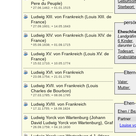
Geburtsort
Pere du Peuple)
Sterbeort:
* 27.06.1462; + 01.01.1515
Ludwig XIII. von Frankreich (Louis XIII. de
France)
persö
* 27.09.1601; + 14.05.1643
Eheschli
Ludwig XIV. von Frankreich (Louis XIV. de
Landgräfi
France)
6 Kinder
,
* 05.09.1638; + 01.09.1715
darunter L
Todesart:
Ludwig XV. von Frankreich (Louis XV. de
Grabstätte
France)
* 15.02.1710; + 10.05.1774
Ludwig XVI. von Frankreich
Eltern
* 23.08.1754; + 21.01.1793
Vater:
Ludwig XVII. von Frankreich (Louis
Mutter:
Charles de Bourbon)
* 27.03.1785; + 08.06.1795
Ehen
Ludwig XVIII. von Frankreich
* 17.11.1755; + 16.09.1824
Ehen / Be
Ludwig Yorck von Wartenburg (Johann
Partner
David Ludwig Yorck von Wartenburg), Graf
Louise v
* 26.09.1759; + 04.10.1830