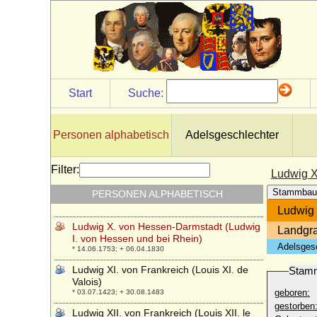
Fromme), Herzog
* 01.01.1554; + 28.08.1593
Ludwig Wilhelm in Bayern
* 17.01.1884; + 05.11.1968
Ludwig Wilhelm in Bayern (Ludwig Herzog
in Bayern)
* 21.06.1831; + 06.11.1920
Start
Suche:
Ludwig Wilhelm von Baden-Baden
(genannt der Türkenlouis)
* 08.04.1655; + 04.01.1707
Personen alphabetisch
Adelsgeschlechter
Ludwig X. von Bayern, Herzog
* 18.09.1495; + 22.04.1545
Filter:
Ludwig X
Ludwig X. von Frankreich (Louis X le
Stammbau
PERSONEN ALPHABETISCH
Hutin)
* 04.10.1289; + 05.06.1316
Ludwig 
Ludwig X. von Hessen-Darmstadt (Ludwig
Landgra
I. von Hessen und bei Rhein)
Adelsges
* 14.06.1753; + 06.04.1830
Ludwig XI. von Frankreich (Louis XI. de
Stam
Valois)
geboren:
* 03.07.1423; + 30.08.1483
gestorben
Ludwig XII. von Frankreich (Louis XII. le