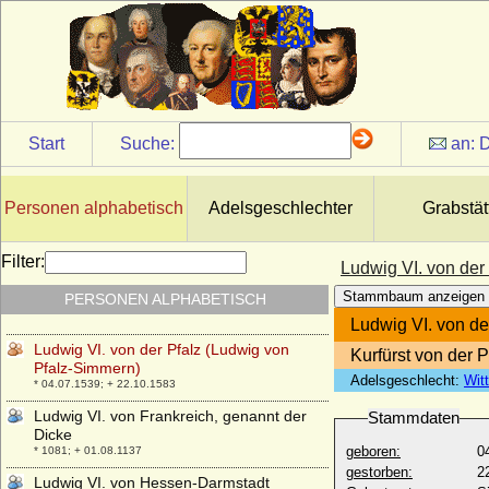
Brandenburg)
* 1315 (1316 ?); + 18.09.1361
Ludwig V. von der Asseburg
* 24.05.1611; + 19.12.1693
Ludwig V. von der Pfalz (Ludwig V. der
Friedfertige)
* 02.07.1478; + 16.03.1544
Start
Suche:
an:
D
Ludwig V. von Hessen-Darmstadt,
genannt der Getreue
* 24.09.1577; + 06.08.1626
Personen alphabetisch
Adelsgeschlechter
Grabstät
Ludwig V. von Teck (Lutzmann von Teck)
* 1285; + 1336
Filter:
Ludwig VI. von der
Ludwig VI. von Bayern und Brandenburg
Stammbaum anzeigen
PERSONEN ALPHABETISCH
(Ludwig der Römer)
* 12.05.1330; + 14.05.1365
Ludwig VI. von de
Ludwig VI. von der Pfalz (Ludwig von
Kurfürst von der P
Pfalz-Simmern)
Adelsgeschlecht:
Wit
* 04.07.1539; + 22.10.1583
Ludwig VI. von Frankreich, genannt der
Stammdaten
Dicke
geboren:
0
* 1081; + 01.08.1137
gestorben:
2
Ludwig VI. von Hessen-Darmstadt