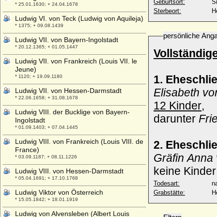
Geburtsort:
S
* 25.01.1630; + 24.04.1678
Sterbeort:
H
Ludwig VI. von Teck (Ludwig von Aquileja)
* 1375; + 09.08.1439
persönliche Ang
Ludwig VII. von Bayern-Ingolstadt
* 20.12.1365; + 01.05.1447
Vollständig
Ludwig VII. von Frankreich (Louis VII. le
Jeune)
1. Eheschli
* 1120; + 19.09.1180
Elisabeth v
Ludwig VII. von Hessen-Darmstadt
* 22.06.1658; + 31.08.1678
12 Kinder
,
Ludwig VIII. der Bucklige von Bayern-
darunter
Fri
Ingolstadt
* 01.09.1403; + 07.04.1445
Ludwig VIII. von Frankreich (Louis VIII. de
2. Eheschli
France)
Gräfin Anna 
* 03.09.1187; + 08.11.1226
keine Kinder
Ludwig VIII. von Hessen-Darmstadt
* 05.04.1691; + 17.10.1768
Todesart:
na
Ludwig Viktor von Österreich
Grabstätte:
H
* 15.05.1842; + 18.01.1919
Ludwig von Alvensleben (Albert Louis