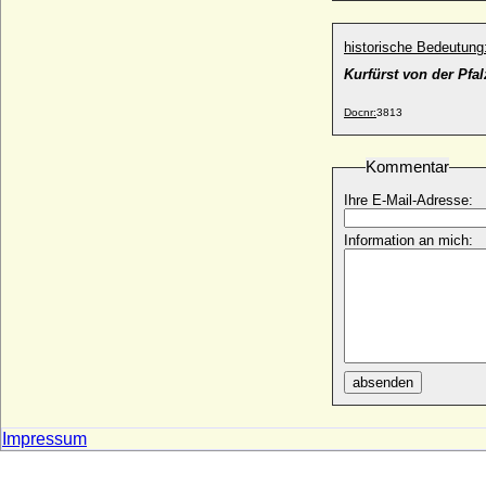
Ludwig von Borstell (Karl Leopold Heinrich
Ludwig von Borstell), General
* 30.12.1773; + 09.05.1844
historische Bedeutung
Kurfürst von der Pfa
Ludwig von Brandenburg
* 08.07.1666; + 08.04.1687
Docnr:
3813
Ludwig von Bredow (Johann Ludwig von
Bredow)
* 31.12.1655; + 24.04.1740
Kommentar
Ludwig von der Asseburg auf Hinnenburg
Ihre E-Mail-Adresse:
(Ludwig IV. von der Asseburg)
* 06.06.1583; + 17.03.1669
Information an mich:
Ludwig von der Asseburg
* 14.11.1622; + 17.09.1673
Ludwig von der Groeben (1)
+ 1468
Ludwig von der Groeben (2)
* 1529; + 27.11.1601
absenden
Ludwig von Egmond
* 1600; + 27.07.1654
Impressum
Ludwig von Hessen (Ludwig der Junker)
* 1305; + 02.02.1345