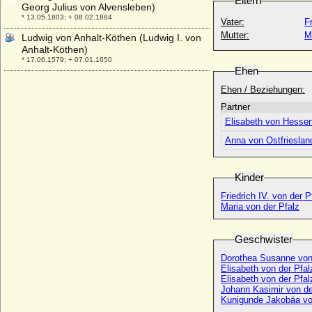
Eltern
Georg Julius von Alvensleben)
* 13.05.1803; + 08.02.1884
Vater:
Fr
Mutter:
M
Ludwig von Anhalt-Köthen (Ludwig I. von
Anhalt-Köthen)
* 17.06.1579; + 07.01.1650
Ehen
Ludwig von Anhalt-Köthen
Ehen / Beziehungen:
* 25.09.1778; + 16.09.1802
Partner
Ludwig von Arco
Elisabeth von Hesse
* 30.01.1773; + 20.08.1854
Anna von Ostfrieslan
Ludwig von Baden
* 16.03.1937;
Ludwig von Baden
Kinder
* 21.10.1822; + 16.11.1822
Friedrich IV. von der P
Ludwig von Baden (Ludwig Wilhelm von
Maria von der Pfalz
Baden)
* 12.06.1865; + 23.02.1888
Geschwister
Ludwig von Battenberg (Ludwig Alexander
Mountbatten)
Dorothea Susanne von
* 24.05.1854; + 11.09.1921
Elisabeth von der Pfa
Elisabeth von der Pfal
Ludwig von Börstel
Johann Kasimir von d
+ 14.12.1634
Kunigunde Jakobäa vo