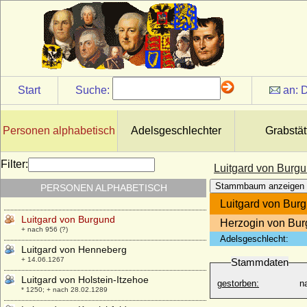
Luise zu Hohenlohe-Ingelfingen
* 25.03.1835; + 15.07.1913
Luise zu Hohenlohe-Langenburg
* 22.08.1799; + 17.01.1881
Luise zu Stolberg-Gedern
* 21.09.1752; + 29.01.1824
Start
Suche:
an:
D
Luise zu Stolberg-Gedern
* 13.10.1764; + 24.05.1834
Luise zu Stolberg-Stolberg
Personen alphabetisch
Adelsgeschlechter
Grabstät
* 13.01.1799; + 15.08.1875
Luise zu Stolberg-Wernigerode
Filter:
Luitgard von Burg
* 30.09.1747; + 03.02.1784
Stammbaum anzeigen
PERSONEN ALPHABETISCH
Luitgard von Burgau
* 1260; + 1295
Luitgard von Bur
Luitgard von Burgund
Herzogin von Bu
+ nach 956 (?)
Adelsgeschlecht:
Luitgard von Henneberg
+ 14.06.1267
Stammdaten
Luitgard von Holstein-Itzehoe
gestorben:
n
* 1250; + nach 28.02.1289