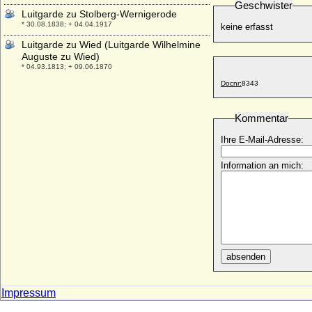
Geschwister
Luitgarde zu Stolberg-Wernigerode
* 30.08.1838; + 04.04.1917
keine erfasst
Luitgarde zu Wied (Luitgarde Wilhelmine
Auguste zu Wied)
* 04.93.1813; + 09.06.1870
Docnr:
8343
Luitpold I. von der Ostmark (Leopold I. der
Erlauchte, Leopold von Babenberg)
* 932 ?; + 10.07.994
Kommentar
Luitpold in Bayern, Dr. phil.
Ihre E-Mail-Adresse:
* 30.06.1890; + 16.01.1973
Luitpold Markgraf in Bayern
Information an mich:
+ 04.07.907
Luitpold von Bayern, Prinzregent
* 12.03.1821; + 12.12.1912
Luiza de Guzman ( Luísa Francisca de
Gusmão)
* 13.10.1613; + 06.11.1666
absenden
Lukardis von Mecklenburg
+ 1362/1369
Impressum
Lukkard von Schaumburg
* erwähnt 1394; + unbekannt