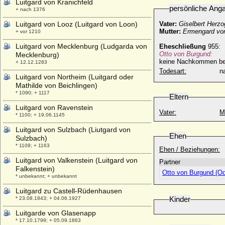
Luitgard von Kranichfeld
persönliche Ang
+ nach 1376
Luitgard von Looz (Luitgard von Loon)
Vater:
Giselbert Herz
Mutter:
Ermengard von
+ vor 1210
Luitgard von Mecklenburg (Ludgarda von
Eheschließung
955:
Otto von Burgund:
Mecklenburg)
keine Nachkommen b
+ 12.12.1283
Todesart:
na
Luitgard von Northeim (Luitgard oder
Mathilde von Beichlingen)
* 1090; + 1117
Eltern
Luitgard von Ravenstein
Vater:
M
* 1100; + 19.06.1145
Luitgard von Sulzbach (Liutgard von
Ehen
Sulzbach)
* 1109; + 1163
Ehen / Beziehungen:
Luitgard von Valkenstein (Luitgard von
Partner
Falkenstein)
Otto von Burgund (O
* unbekannt; + unbekannt
Luitgard zu Castell-Rüdenhausen
Kinder
* 23.08.1843; + 04.06.1927
Luitgarde von Glasenapp
* 17.10.1799; + 05.09.1863