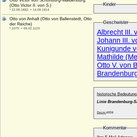
Otto Victor von Schönburg-Waldenburg
Kinder
(Otto Victor II. von S.)
* 22.08.1882; + 14.09.1914
Otto von Anhalt (Otto von Ballenstedt, Otto
Geschwister
der Reiche)
* 1075; + 09.02.1123
Albrecht III
Otto von Arnim-Criewen
Johann III. 
* 25.10.1785; + 26.10.1857
Kunigunde v
Otto von Bismarck (Otto Eduard Leopold
Mathilde (M
von Bismarck), Fürst
* 01.04.1815; + 30.07.1898
Otto V. von 
Otto von Bismarck (Otto Christian
Brandenbur
Archibald von Bismarck), Fürst
* 25.09.1897; + 24.12.1975
Otto von Brandenburg-Stargard
* vor 1276; + 1299 (oder 1300)
historische Bedeutung
Otto von Braunschweig-Grubenhagen
Linie Brandenburg-S
(Otto der Tarentiner)
* 1320; + 13.05.1399
Docnr:
4859
Otto von Burgund (Odo von Burgund,
Otton de Bourgogne)
Kommentar
* um 944; + 23.02.965