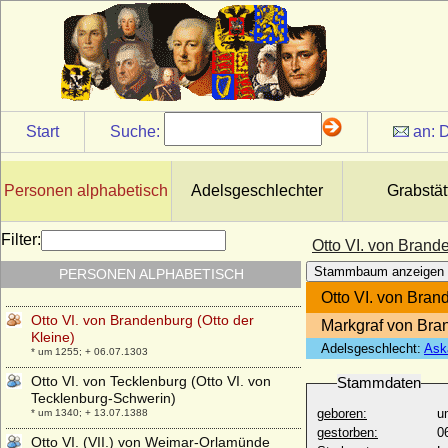
Friedrich Karl Otto von Voß)
* 08.06.1755; + 30.01.1823
Otto Magnus von Dönhoff (Otto Magnus
von Dönhoff-Friedrichstein), Reichsgraf
* 18.10.1665; + 14.12.1717
Otto V. von Bayern und Brandenburg (Otto
der Faule)
Start
Suche:
an:
D
* 1346; + 15.11.1379
Otto V. von Brandenburg-Salzwedel (Otto
V. der Lange von Brandenburg)
Personen alphabetisch
Adelsgeschlechter
Grabstät
* um 1246; + 23.07.1298
Otto V. von Orlamünde (auch Otto VIII.)
Filter:
Otto VI. von Brande
* 1313; + 1334
Stammbaum anzeigen
PERSONEN ALPHABETISCH
Otto V. von Tecklenburg-Ibbenbüren
* 1301; + 04.05.1328
Otto VI. von Bran
Otto VI. von Brandenburg (Otto der
Markgraf von Bra
Kleine)
Adelsgeschlecht:
Ask
* um 1255; + 06.07.1303
Otto VI. von Tecklenburg (Otto VI. von
Stammdaten
Tecklenburg-Schwerin)
geboren:
u
* um 1340; + 13.07.1388
gestorben:
0
Otto VI. (VII.) von Weimar-Orlamünde