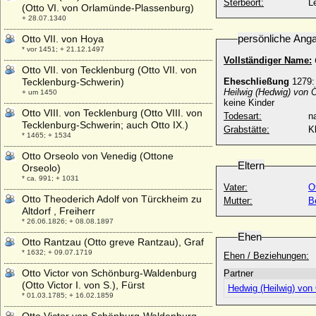
Sterbeort:
L
(Otto VI. von Orlamünde-Plassenburg)
+ 28.07.1340
persönliche Ang
Otto VII. von Hoya
* vor 1451; + 21.12.1497
Vollständiger Name:
Otto VII. von Tecklenburg (Otto VII. von
Tecklenburg-Schwerin)
Eheschließung
1279
Heilwig (Hedwig) von Ö
+ um 1450
keine Kinder
Otto VIII. von Tecklenburg (Otto VIII. von
Todesart:
na
Tecklenburg-Schwerin; auch Otto IX.)
Grabstätte:
K
* 1465; + 1534
Otto Orseolo von Venedig (Ottone
Eltern
Orseolo)
* ca. 991; + 1031
Vater:
O
Otto Theoderich Adolf von Türckheim zu
Mutter:
B
Altdorf , Freiherr
* 26.06.1826; + 08.08.1897
Ehen
Otto Rantzau (Otto greve Rantzau), Graf
* 1632; + 09.07.1719
Ehen / Beziehungen:
Otto Victor von Schönburg-Waldenburg
Partner
(Otto Victor I. von S.), Fürst
Hedwig (Heilwig) von 
* 01.03.1785; + 16.02.1859