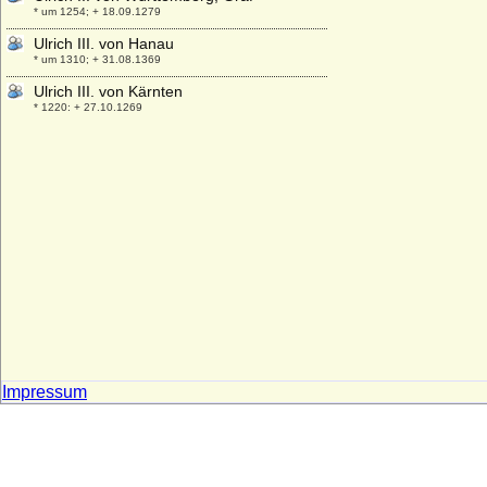
* um 1254; + 18.09.1279
Ulrich III. von Hanau
* um 1310; + 31.08.1369
Ulrich III. von Kärnten
* 1220; + 27.10.1269
Ulrich III. von Kyburg
* unbekannt; + 1227
Ulrich III. von Mecklenburg-Güstrow,
Herzog
* 21.04.1528; + 14.03.1603
Ulrich III. von Moltzan
* um 1520; + 05.04.1571
Ulrich III. von Pfirt
* 1281; + 11.03.1324
Ulrich III. von Württemberg, Graf
* nach 1286; + 11.07.1344
Impressum
Ulrich IV. von Hanau
* zwischen 1330 und 1340; + 16.09.1380
Ulrich IV. von Württemberg, Graf
* nach 1315; + 1366