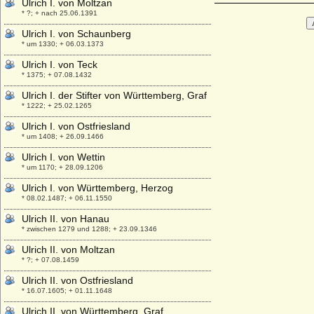
Ulrich I. von Moltzan
* ?; + nach 25.06.1391
Ulrich I. von Schaunberg
* um 1330; + 06.03.1373
Ulrich I. von Teck
* 1375; + 07.08.1432
Ulrich I. der Stifter von Württemberg, Graf
* 1222; + 25.02.1265
Ulrich I. von Ostfriesland
* um 1408; + 26.09.1466
Ulrich I. von Wettin
* um 1170; + 28.09.1206
Ulrich I. von Württemberg, Herzog
* 08.02.1487; + 06.11.1550
Ulrich II. von Hanau
* zwischen 1279 und 1288; + 23.09.1346
Ulrich II. von Moltzan
* ?; + 07.08.1459
Ulrich II. von Ostfriesland
* 16.07.1605; + 01.11.1648
Ulrich II. von Württemberg, Graf