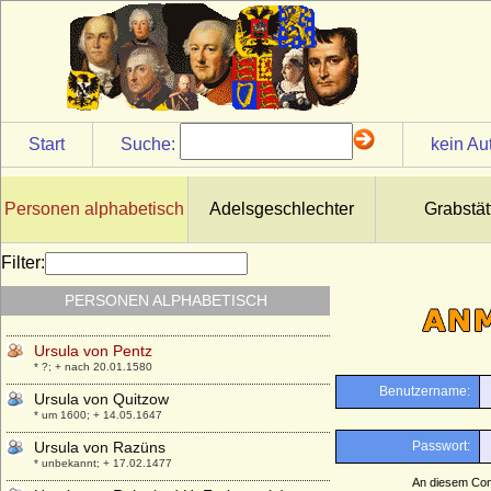
Ursula von Brandenburg
* 25.09.1450; + 25.11.1508
Ursula von Burgsdorff
* 1551; + 1596
Ursula von der Pfalz-Veldenz-Lützelstein
* 24.02.1572; + 05.03.1635
Start
Suche:
kein Au
Ursula von Daun-Kyrburg und Salm
* um 1515; + 24.07.1601
Ursula von Greysing
Personen alphabetisch
Adelsgeschlechter
Grabstät
+ 1511
Ursula von Harrach
Filter:
* 1522; + 18.09.1554
PERSONEN ALPHABETISCH
Ursula von Klüx und Hennersdorf
* nicht überliefert; + nicht überliefert
Ursula von Pentz
* ?; + nach 20.01.1580
Ursula von Quitzow
* um 1600; + 14.05.1647
Ursula von Razüns
* unbekannt; + 17.02.1477