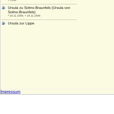
+ 1536
Ursula zu Solms-Braunfels (Ursula von
Solms-Braunfels)
* 24.11.1594; + 24.11.1594
Ursula zur Lippe
* 25.02.1598; + 27.07.1638
Urszula Franciszka Wisniowiecka
* 13.02.1705; + 23.05.1753
Uta von Ballenstedt
* um 1000; + vor 1046
Uta von Calw (Uta von Schauenburg)
+ 1196
Uta von Zweibrücken
* unbekannt; + 1290
Utehild von Matsch (Utehild von Mätsch)
* vor 1348; + 1415
Impressum