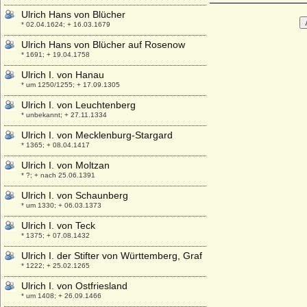
Ulrich Hans von Blücher
* 02.04.1624; + 16.03.1679
Ulrich Hans von Blücher auf Rosenow
* 1691; + 19.04.1758
Ulrich I. von Hanau
* um 1250/1255; + 17.09.1305
Ulrich I. von Leuchtenberg
* unbekannt; + 27.11.1334
Ulrich I. von Mecklenburg-Stargard
* 1365; + 08.04.1417
Ulrich I. von Moltzan
* ?; + nach 25.06.1391
Ulrich I. von Schaunberg
* um 1330; + 06.03.1373
Ulrich I. von Teck
* 1375; + 07.08.1432
Ulrich I. der Stifter von Württemberg, Graf
* 1222; + 25.02.1265
Ulrich I. von Ostfriesland
* um 1408; + 26.09.1466