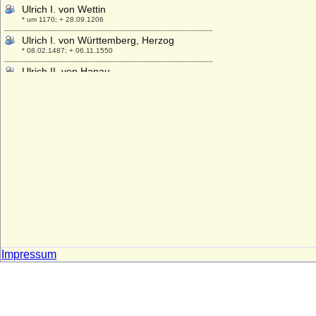
Ulrich I. von Wettin
* um 1170; + 28.09.1206
Ulrich I. von Württemberg, Herzog
* 08.02.1487; + 06.11.1550
Ulrich II. von Hanau
* zwischen 1279 und 1288; + 23.09.1346
Ulrich II. von Moltzan
* ?; + 07.08.1459
Ulrich II. von Ostfriesland
* 16.07.1605; + 01.11.1648
Ulrich II. von Württemberg, Graf
* um 1254; + 18.09.1279
Ulrich III. von Hanau
* um 1310; + 31.08.1369
Ulrich III. von Kärnten
* 1220; + 27.10.1269
Impressum
Ulrich III. von Kyburg
* unbekannt; + 1227
Ulrich III. von Mecklenburg-Güstrow,
Herzog
* 21.04.1528; + 14.03.1603