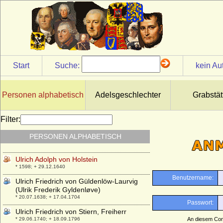
* um 1254; + nach 26.04.1305
Udilhild von Aichelberg-Merkenberg
+ nach 03.04.1305
Udilhild von Dillingen
+ 12.05.1289
Udilhild von Urach
Start
Suche:
kein Au
+ 1134
Udo II. im Lahngau
* 825-830; + nach 879
Personen alphabetisch
Adelsgeschlechter
Grabstät
Udo zu Löwenstein-Wertheim-
Freudenberg, Fürst
Filter:
* 08.09.1896; + 26.12.1980
PERSONEN ALPHABETISCH
Ulfa von Dörnberg
* 17.04.1935;
Ulrich Adolph von Holstein
* 1598; + 29.12.1640
Ulrich Friedrich von Güldenlöw-Laurvig
(Ulrik Frederik Gyldenløve)
* 20.07.1638; + 17.04.1704
Ulrich Friedrich von Stiern, Freiherr
* 29.06.1740; + 18.09.1796