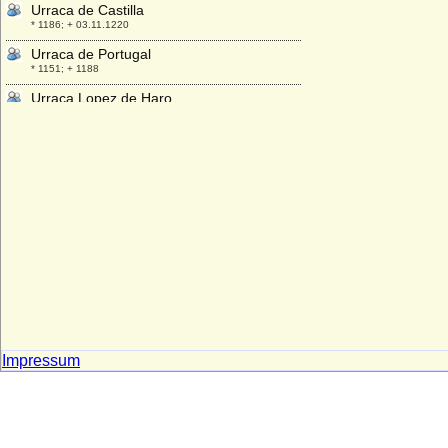
Urraca de Castilla
* 1186; + 03.11.1220
Urraca de Portugal
* 1151; + 1188
Urraca Lopez de Haro
+ nach 1226
Ursula Anna von Hünecke
* keine Daten; + nach 1736
Ursula Anna zu Dohna-Schlodien
* 31.12.1700; + 17.03.1761
Ursula Catharina von Altenbockum
* 25.11.1680; + 05.05.1743
Ursula Catharina von Dohna
* 23.04.1622; + 23.04.1622
Ursula Dorothea von Möllendorff
* 08.12.1678; + 28.07.1747
Impressum
Ursula Elisabeth von Steinberg (a.d.H.
Bruchheim)
* 11.09.1616; + 03.03.1672 (oder 1673 ?)
Ursula Elisabeth von Veltheim
* 11.03.1674; + 29.08.1718