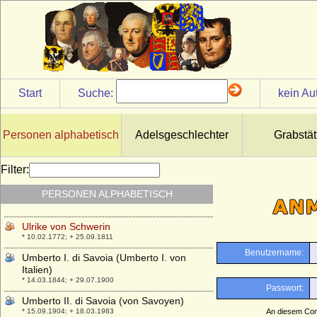
* 02.05.1693; + 30.06.1754
Ulrike Eleonore Reventlow (Ulrike
Eleonore von Reventlow)
* 01.11.1690; + 12.09.1754
Ulrike Eleonore von Schweden
* 02.02.1688; + 24.11.1741
Start
Suche:
kein Au
Ulrike Louise zu Solms-Braunfels
* 01.05.1731; + 12.09.1792
Ulrike Marianne Fehlhaber
Personen alphabetisch
Adelsgeschlechter
Grabstät
* 27.08.1799; + 01.03.1859
Ulrike Sophie von Mecklenburg-Schwerin
Filter:
* 01.07.1723; + 17.09.1813
PERSONEN ALPHABETISCH
Ulrike von Calbo
* 05.06.1820; + 26.06.1874
Ulrike von Schwerin
* 10.02.1772; + 25.09.1811
Umberto I. di Savoia (Umberto I. von
Italien)
* 14.03.1844; + 29.07.1900
Umberto II. di Savoia (von Savoyen)
* 15.09.1904; + 18.03.1983