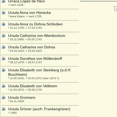
Urraca Lopez de Haro
+ nach 1226
Ursula Anna von Hünecke
* keine Daten; + nach 1736
Ursula Anna zu Dohna-Schlodien
* 31.12.1700; + 17.03.1761
Ursula Catharina von Altenbockum
* 25.11.1680; + 05.05.1743
Ursula Catharina von Dohna
* 23.04.1622; + 23.04.1622
Ursula Dorothea von Möllendorff
* 08.12.1678; + 28.07.1747
Ursula Elisabeth von Steinberg (a.d.H.
Bruchheim)
* 11.09.1616; + 03.03.1672 (oder 1673 ?)
Ursula Elisabeth von Veltheim
* 11.03.1674; + 29.08.1718
Ursula Gromann
* 04.11.1929;
Ursula Grüner (auch: Frankengrüner)
+ 1484