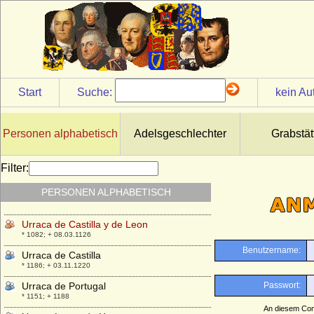
Harzgau
* unbekannt; + unbekannt
unbekannt Gemahlin von Friedrich I. von
Eilenburg
* unbekannt; + unbekannt
unbekannte Gemahlin von Friedrich VIII.
von Hohenzollern
Start
Suche:
kein Au
* unbekannt; + unbekannt
unbekannte Gemahlin von Wladyslaw I.
Herman
Personen alphabetisch
Adelsgeschlechter
Grabstät
* unbekannt; + unbekannt
Uranie de la Cropte de Beauvais
Filter:
* 13.01.1655; + 14.11.1717
PERSONEN ALPHABETISCH
Urbain de Maille de Breze
* 30.03.1598; + 13.02.1650
Urraca de Castilla y de Leon
* 1082; + 08.03.1126
Urraca de Castilla
* 1186; + 03.11.1220
Urraca de Portugal
* 1151; + 1188