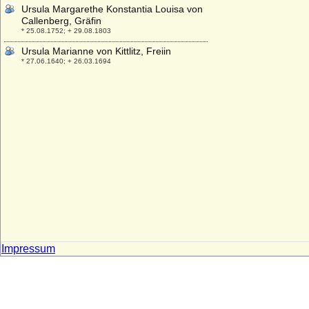
Ursula Margarethe Konstantia Louisa von
Callenberg, Gräfin
* 25.08.1752; + 29.08.1803
Ursula Marianne von Kittlitz, Freiin
* 27.06.1640; + 26.03.1694
Ursula Philipota van Raesfeld
* 14.08.1643; + 30.09.1721
Ursula Regina Maria von Friesen
* 27.08.1658; + 29.10.1714
Ursula Sophie von Katte (a.d.H. Vieritz)
* 26.08.1611; + 27.02.1670
Ursula van Reede (Ursulina van Reede)
* 30.05.1719; + 31.10.1747
Ursula von Abensberg
+ 30.01.1422
Ursula von Baden
* 25.10.1409; + 24.03.1429
Impressum
Ursula von Baden-Hachberg (Ursula von
Baden-Hochberg)
+ 1483
Ursula von Bassewitz