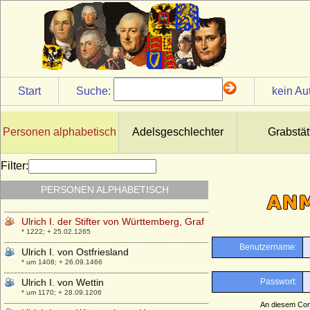
Ulrich Hans von Blücher auf Rosenow
* 1691; + 19.04.1758
Ulrich I. von Hanau
* um 1250/1255; + 17.09.1305
Ulrich I. von Leuchtenberg
* unbekannt; + 27.11.1334
Start
Suche:
kein Au
Ulrich I. von Mecklenburg-Stargard
* 1365; + 08.04.1417
Ulrich I. von Moltzan
Personen alphabetisch
Adelsgeschlechter
Grabstät
* ?; + nach 25.06.1391
Ulrich I. von Schaunberg
Filter:
* um 1330; + 06.03.1373
PERSONEN ALPHABETISCH
Ulrich I. von Teck
* 1375; + 07.08.1432
Ulrich I. der Stifter von Württemberg, Graf
* 1222; + 25.02.1265
Ulrich I. von Ostfriesland
* um 1408; + 26.09.1466
Ulrich I. von Wettin
* um 1170; + 28.09.1206