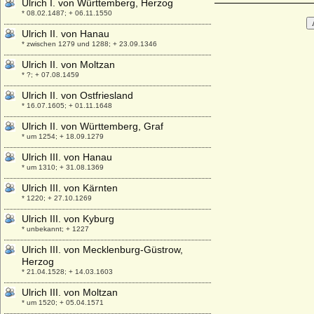
Ulrich I. von Württemberg, Herzog
* 08.02.1487; + 06.11.1550
Ulrich II. von Hanau
* zwischen 1279 und 1288; + 23.09.1346
Ulrich II. von Moltzan
* ?; + 07.08.1459
Ulrich II. von Ostfriesland
* 16.07.1605; + 01.11.1648
Ulrich II. von Württemberg, Graf
* um 1254; + 18.09.1279
Ulrich III. von Hanau
* um 1310; + 31.08.1369
Ulrich III. von Kärnten
* 1220; + 27.10.1269
Ulrich III. von Kyburg
* unbekannt; + 1227
Ulrich III. von Mecklenburg-Güstrow,
Herzog
* 21.04.1528; + 14.03.1603
Ulrich III. von Moltzan
* um 1520; + 05.04.1571