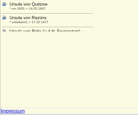
Ursula von Quitzow
* um 1600; + 14.05.1647
Ursula von Razüns
* unbekannt; + 17.02.1477
Ursula von Rohr (a.d.H. Freienstein)
* ?; + nach dem 06.01.1532
Ursula von Rosenfeld
* unbekannt; + 26.02.1538
Ursula von Sachsen-Lauenburg-
Ratzeburg
* 1520; + 31.12.1577
Ursula von Sachsen-Lauenburg-
Ratzeburg
* 1552; + 22.10.1620
Ursula von Schwarzburg-Wachsenburg
* 1410; + 1461
Ursula von Siemens
Impressum
* 25.08.1906; + 1980
Ursula von Stechow
* ?; + 17.12.1637
Ursula von Thümen (a.d.H. Blankensee)