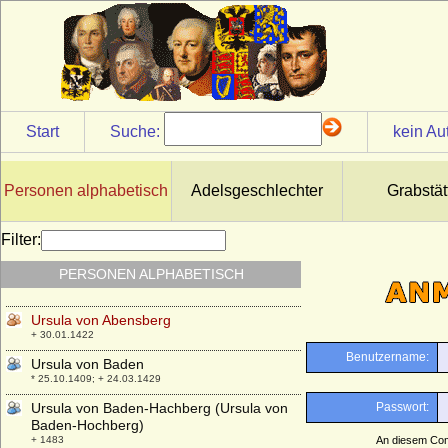
+ 1484
Ursula Margarethe Konstantia Louisa von
Callenberg, Gräfin
* 25.08.1752; + 29.08.1803
Ursula Marianne von Kittlitz, Freiin
* 27.06.1640; + 26.03.1694
Start
Suche:
kein Au
Ursula Philipota van Raesfeld
* 14.08.1643; + 30.09.1721
Ursula Regina Maria von Friesen
Personen alphabetisch
Adelsgeschlechter
Grabstät
* 27.08.1658; + 29.10.1714
Ursula Sophie von Katte (a.d.H. Vieritz)
Filter:
* 26.08.1611; + 27.02.1670
PERSONEN ALPHABETISCH
Ursula van Reede (Ursulina van Reede)
* 30.05.1719; + 31.10.1747
Ursula von Abensberg
+ 30.01.1422
Ursula von Baden
* 25.10.1409; + 24.03.1429
Ursula von Baden-Hachberg (Ursula von
Baden-Hochberg)
+ 1483