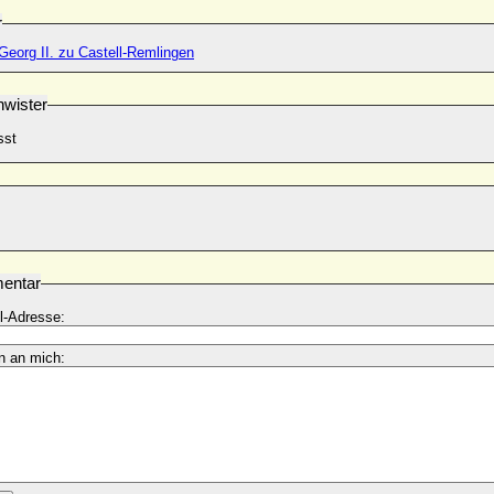
r
Georg II. zu Castell-Remlingen
wister
sst
entar
l-Adresse:
n an mich: