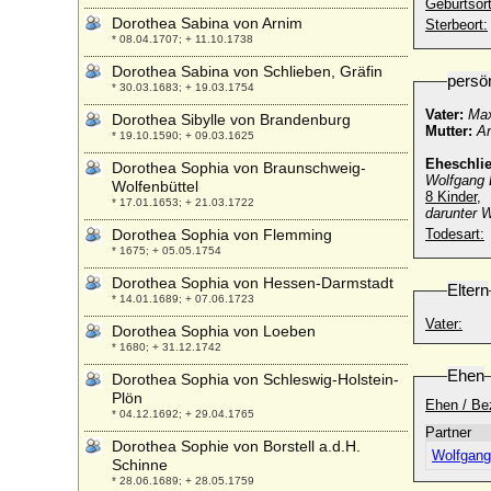
Geburtsort
Dorothea Sabina von Arnim
Sterbeort:
* 08.04.1707; + 11.10.1738
Dorothea Sabina von Schlieben, Gräfin
persö
* 30.03.1683; + 19.03.1754
Vater:
Max
Dorothea Sibylle von Brandenburg
Mutter:
An
* 19.10.1590; + 09.03.1625
Eheschli
Dorothea Sophia von Braunschweig-
Wolfgang D
Wolfenbüttel
8 Kinder,
* 17.01.1653; + 21.03.1722
darunter W
Dorothea Sophia von Flemming
Todesart:
* 1675; + 05.05.1754
Dorothea Sophia von Hessen-Darmstadt
Eltern
* 14.01.1689; + 07.06.1723
Vater:
Dorothea Sophia von Loeben
* 1680; + 31.12.1742
Ehen
Dorothea Sophia von Schleswig-Holstein-
Plön
Ehen / Be
* 04.12.1692; + 29.04.1765
Partner
Dorothea Sophie von Borstell a.d.H.
Wolfgang
Schinne
* 28.06.1689; + 28.05.1759