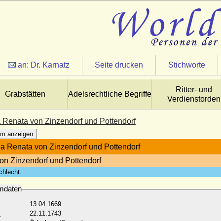
an:
Dr. Karnatz
Seite drucken
Stichworte
Ritter- und
Grabstätten
Adelsrechtliche Begriffe
Verdienstorden
 Renata von Zinzendorf und Pottendorf
m anzeigen
a Renata von Zinzendorf und Pottendorf
von Zinzendorf und Pottendorf
chlecht:
mdaten
13.04.1669
:
22.11.1743