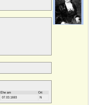
Ehe am
Ort
07.03.1693
N