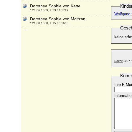
Dorothea Sophie von Katte
Kinde
* 20.06.1669; + 23.04.1719
Wolfgang 
Dorothea Sophie von Moltzan
* 21.08.1660; + 15.03.1685
Gesch
Dorothea Sophie von Wartensleben,
Gräfin
keine erfa
* 13.11.1684; + 05.11.1707
Dorothea Sophia zu Solms-Hohensolms
* 17.10.1595; + 08.01.1660
Docnr:
10977
Dorothea Sophie von der Pfalz-Neuburg
* 05.07.1670; + 15.09.1748
Komm
Dorothea Sophie von Holstein (Dorthe
Sophie von Holstein)
Ihre E-Mai
* 15.10.1713; + 09.07.1766
Dorothea Susanne von der Pfalz
Informatio
* 30.11.1544; + 08.04.1592
Dorothea Susanne von Vippach
* keine Daten; + keine Daten
Dorothea Tugendreich von Wolffradt
* 23.06.1661; + 06.02.1724