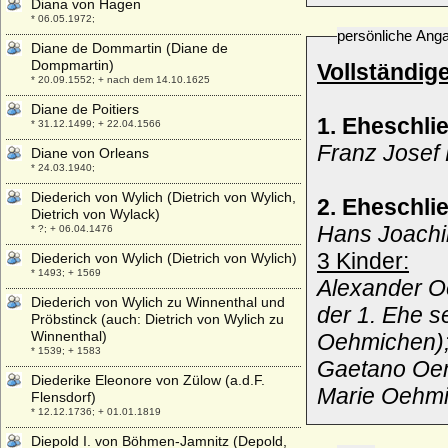
Diana von Hagen
* 06.05.1972;
persönliche Ang
Diane de Dommartin (Diane de
Dompmartin)
Vollständig
* 20.09.1552; + nach dem 14.10.1625
Diane de Poitiers
1. Eheschl
* 31.12.1499; + 22.04.1566
Franz Josef
Diane von Orleans
* 24.03.1940;
Diederich von Wylich (Dietrich von Wylich,
2. Eheschli
Dietrich von Wylack)
Hans Joachi
* ?; + 06.04.1476
3 Kinder:
Diederich von Wylich (Dietrich von Wylich)
* 1493; + 1569
Alexander O
Diederich von Wylich zu Winnenthal und
der 1. Ehe s
Pröbstinck (auch: Dietrich von Wylich zu
Winnenthal)
Oehmichen)
* 1539; + 1583
Gaetano Oem
Diederike Eleonore von Zülow (a.d.F.
Marie Oehmi
Flensdorf)
* 12.12.1736; + 01.01.1819
Diepold I. von Böhmen-Jamnitz (Depold,