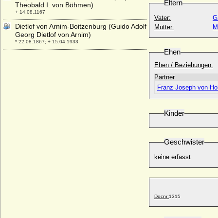
Eltern
Theobald I. von Böhmen)
+ 14.08.1167
Vater:
G
Dietlof von Arnim-Boitzenburg (Guido Adolf
Mutter:
M
Georg Dietlof von Arnim)
* 22.08.1867; + 15.04.1933
Ehen
Dietrich Adolf Hermann von Wylich zu
Winnenthal (Adolf Hermann von Wylich zu
Ehen / Beziehungen:
Winnenthal), Freiherr
Partner
* ?; + 1681
Franz Joseph von Ho
Dietrich Adolf von und zu Weichs zu
Rösberg, Reichsfreiherr
* 1655; + 1725
Kinder
Dietrich Busso von Bocholtz-Asseburg,
Graf
* 25.05.1812; + 20.05.1892
Geschwister
Dietrich Carl von Wylich, Freiherr
keine erfasst
* 1615; + 1677
Dietrich Cesarion von Keyserlingk,
Freiherr
* 05.07.1698; + 13.08.1745
Docnr:
1315
Dietrich Christoph Gustav von Maltzahn,
Freiherr