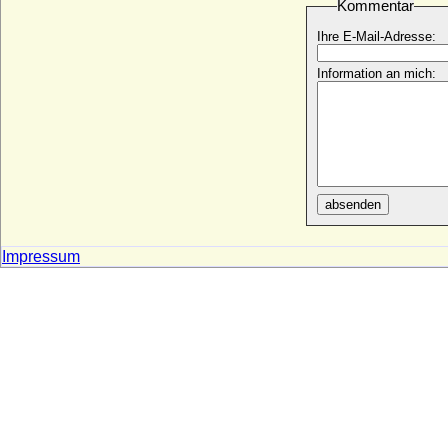
Kommentar
* 16.09.1726; + 18.12.1775
Dietrich Ernst Otto Albrecht von der
Ihre E-Mail-Adresse:
Schulenburg, Reichsgraf
* 17.06.1756; + 29.04.1831
Information an mich:
Dietrich Hermann I. von der Schulenburg
* 10.03.1638; + 12.02.1693
Dietrich I. von Cleve
* unbekannt; + unbekannt
Dietrich I. von der Niederlausitz (Dietrich
II. von Wettin, Dietrich von Eilenburg)
absenden
* um 990; + 19.11.1034
Dietrich I. von Holland (Dietrich I. Graf in
Impressum
Friesland, Thidericus Fresonie)
* um 875; + 923 (939)
Dietrich I. von Milendonk (Dietrich I. von
Mirlaer, Herr zu Milendonk)
+ 15.03.1549
Dietrich I. von Moltzan
* ?; + 03.02.1562
Dietrich I. von Oberlothringen (Dietrich I.
von Bar)
* um 965; + 1026/1027