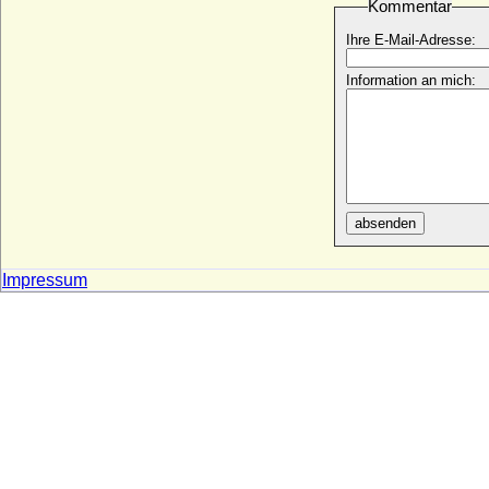
Kommentar
Dietrich I. von Holland (Dietrich I. Graf in
Friesland, Thidericus Fresonie)
Ihre E-Mail-Adresse:
* um 875; + 923 (939)
Dietrich I. von Milendonk (Dietrich I. von
Information an mich:
Mirlaer, Herr zu Milendonk)
+ 15.03.1549
Dietrich I. von Moltzan
* ?; + 03.02.1562
Dietrich I. von Oberlothringen (Dietrich I.
von Bar)
absenden
* um 965; + 1026/1027
Dietrich II. von Auersperg, Graf
* 02.06.1578; + 25.08.1634
Impressum
Dietrich II. von der Niederlausitz (Dietrich
III. von Wettin, Dietrich von Landsberg)
* um 1125 (vor 1142); + 09.02.1185
Dietrich II. von Holland (Dietrich II. von
Westfriesland)
* um 932; + 06.05.988
Dietrich II. von Oberlothringen (Thierry II
de Lorraine)
* zwischen 1040-1050; + 23.01.1115