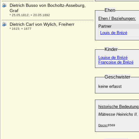
Dietrich Busso von Bocholtz-Asseburg,
Ehen
Graf
* 25.05.1812; + 20.05.1892
Ehen / Beziehungen:
Dietrich Carl von Wylich, Freiherr
Partner
* 1615; + 1677
Louis de Brézé
Dietrich Cesarion von Keyserlingk,
Freiherr
* 05.07.1698; + 13.08.1745
Kinder
Dietrich Christoph Gustav von Maltzahn,
Louise de Brézé
Freiherr
Françoise de Brézé
* 16.09.1726; + 18.12.1775
Dietrich Ernst Otto Albrecht von der
Geschwister
Schulenburg, Reichsgraf
* 17.06.1756; + 29.04.1831
keine erfasst
Dietrich Hermann I. von der Schulenburg
* 10.03.1638; + 12.02.1693
historische Bedeutung
Dietrich I. von Cleve
* unbekannt; + unbekannt
Mätresse Heinrichs II.
Dietrich I. von der Niederlausitz (Dietrich
Docnr:
6569
II. von Wettin, Dietrich von Eilenburg)
* um 990; + 19.11.1034