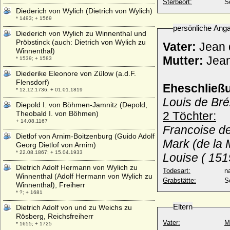
Sterbeort:
S
Diederich von Wylich (Dietrich von Wylich)
* 1493; + 1569
persönliche Ang
Diederich von Wylich zu Winnenthal und
Pröbstinck (auch: Dietrich von Wylich zu
Vater:
Jean d
Winnenthal)
Mutter:
Jean
* 1539; + 1583
Diederike Eleonore von Zülow (a.d.F.
Flensdorf)
Eheschließ
* 12.12.1736; + 01.01.1819
Louis de Bré
Diepold I. von Böhmen-Jamnitz (Depold,
Theobald I. von Böhmen)
2 Töchter:
+ 14.08.1167
Francoise de
Dietlof von Arnim-Boitzenburg (Guido Adolf
Mark (de la 
Georg Dietlof von Arnim)
* 22.08.1867; + 15.04.1933
Louise ( 151
Dietrich Adolf Hermann von Wylich zu
Todesart:
na
Winnenthal (Adolf Hermann von Wylich zu
Grabstätte:
S
Winnenthal), Freiherr
* ?; + 1681
Eltern
Dietrich Adolf von und zu Weichs zu
Rösberg, Reichsfreiherr
Vater:
M
* 1655; + 1725