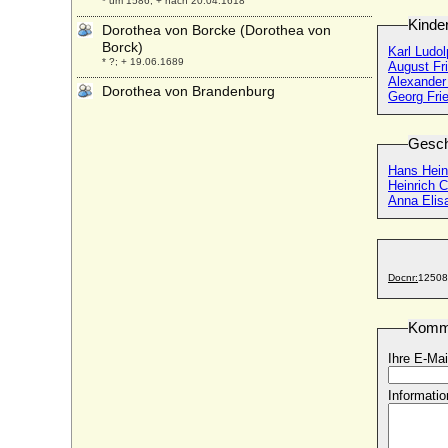
* um 1586; + nach 20.04.1618
Kinde
Dorothea von Borcke (Dorothea von
Borck)
Karl Ludo
* ?; + 19.06.1689
August Fri
Alexander
Dorothea von Brandenburg
Georg Fri
* 1446; + 1519
Dorothea von Brandenburg
Gesch
* 09.02.1420; + 19.01.1491
Hans Heinr
Dorothea von Brandenburg-Kulmbach
Heinrich C
* 1430; + 25.11.1495
Anna Elis
Dorothea von Brandenburg-Schwedt
* 06.06.1675; + 11.09.1676
Dorothea von Braunschweig-Lüneburg-
Docnr:
12508
Celle
* 01.01.1570; + 15.08.1649
Komm
Dorothea von Braunschweig-Wolfenbüttel
* 08.07.1596; + 01.09.1643
Ihre E-Mai
Dorothea von Bülow
+ 05.01.1678
Informatio
Dorothea von Bülow (Dorothea Henriette
Elisabeth von Bülow)
* 1796; + 20.05.1824