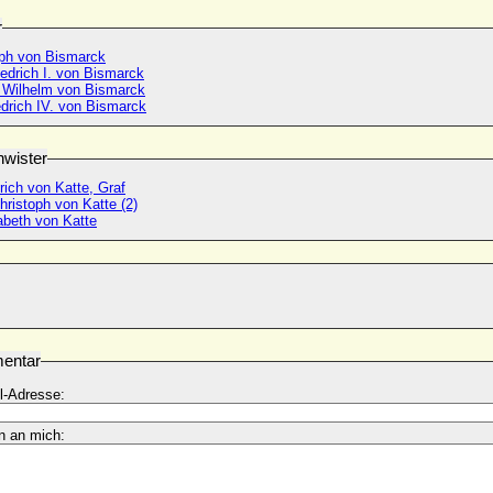
r
lph von Bismarck
edrich I. von Bismarck
 Wilhelm von Bismarck
edrich IV. von Bismarck
wister
ich von Katte, Graf
hristoph von Katte (2)
abeth von Katte
entar
l-Adresse:
n an mich: