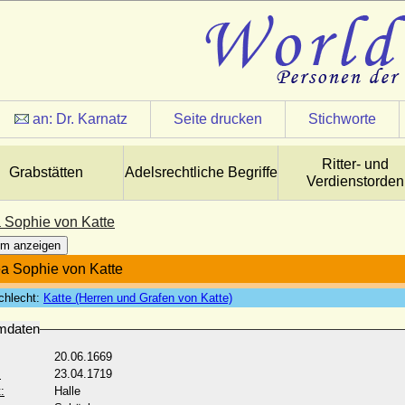
an:
Dr. Karnatz
Seite drucken
Stichworte
Ritter- und
Grabstätten
Adelsrechtliche Begriffe
Verdienstorden
 Sophie von Katte
m anzeigen
a Sophie von Katte
chlecht:
Katte (Herren und Grafen von Katte)
mdaten
20.06.1669
:
23.04.1719
:
Halle