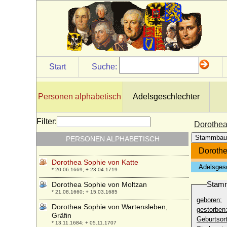
Dorothea Sophia von Braunschweig-
Wolfenbüttel
* 17.01.1653; + 21.03.1722
Dorothea Sophia von Flemming
* 1675; + 05.05.1754
Dorothea Sophia von Hessen-Darmstadt
* 14.01.1689; + 07.06.1723
Start
Suche:
Dorothea Sophia von Loeben
* 1680; + 31.12.1742
Personen alphabetisch
Adelsgeschlechter
Dorothea Sophia von Schleswig-Holstein-
Plön
* 04.12.1692; + 29.04.1765
Filter:
Dorothea
Dorothea Sophie von Borstell a.d.H.
Stammbau
PERSONEN ALPHABETISCH
Schinne
* 28.06.1689; + 28.05.1759
Dorothe
Dorothea Sophie von Katte
Adelsges
* 20.06.1669; + 23.04.1719
Stam
Dorothea Sophie von Moltzan
* 21.08.1660; + 15.03.1685
geboren:
Dorothea Sophie von Wartensleben,
gestorben
Gräfin
Geburtsort
* 13.11.1684; + 05.11.1707