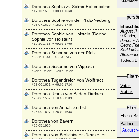
Sterbeort:
Dorothea Sophia zu Solms-Hohensolms
* 17.10.1595; + 08.01.1660
persö
Dorothea Sophie von der Pfalz-Neuburg
* 05.07.1670; + 15.09.1748
Eheschli
August II
Dorothea Sophie von Holstein (Dorthe
9 Kinder,
Sophie von Holstein)
darunter A
* 15.10.1713; + 09.07.1766
Georg Frie
Karl Ludol
Dorothea Susanne von der Pfalz
Alexander
* 30.11.1544; + 08.04.1592
Todesart:
Dorothea Susanne von Vippach
* keine Daten; + keine Daten
Eltern
Dorothea Tugendreich von Wolffradt
* 23.06.1661; + 06.02.1724
Vater:
Mutter:
Dorothea Ursula von Baden-Durlach
* 20.06.1559; + 19.05.1583
Dorothea von Anhalt-Zerbst
Ehen
* 25.09.1607; + 26.09.1634
Ehen / Be
Dorothea von Bayern
Partner
* 25.05.1920;
August v
Dorothea von Berlichingen-Neustetten