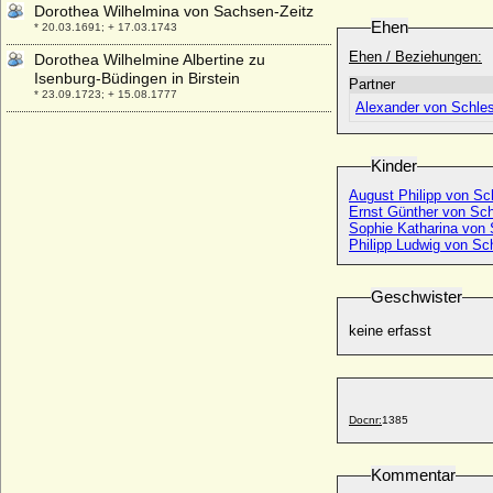
Dorothea Wilhelmina von Sachsen-Zeitz
Ehen
* 20.03.1691; + 17.03.1743
Ehen / Beziehungen:
Dorothea Wilhelmine Albertine zu
Isenburg-Büdingen in Birstein
Partner
* 23.09.1723; + 15.08.1777
Alexander von Schles
Dorothea Wilhelmine von Schmerzing,
Freiin
+ 31.03.1786
Kinder
Dorothea Wilhelmine von Weitersheim,
August Philipp von Sc
Freiin
Ernst Günther von Sch
Sophie Katharina von 
* 1699; + 20.06.1763
Philipp Ludwig von Sc
Dorothea zu Solms-Laubach
* 26.11.1547; + 18.09.1595
Geschwister
Dorothea zu Solms-Lich
* 25.01.1493; + 08.06.1578
keine erfasst
Dorothea zu Waldeck-Wildungen
* 02.02.1617; + nach 1661
Dorothee de Croy-Havre
Docnr:
1385
* 1575; + 1661 (1662)
Dorothée de Talleyrand-Périgord
* 17.11.1862; + 17.06.1948
Kommentar