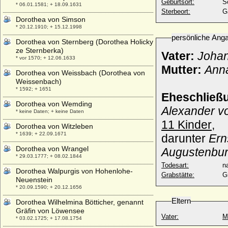
Geburtsort:
S
* 06.01.1581; + 18.09.1631
Sterbeort:
G
Dorothea von Simson
* 20.12.1910; + 15.12.1998
persönliche Ang
Dorothea von Sternberg (Dorothea Holicky
ze Sternberka)
Vater:
Johan
* vor 1570; + 12.06.1633
Mutter:
Ann
Dorothea von Weissbach (Dorothea von
Weissenbach)
* 1592; + 1651
Eheschließ
Dorothea von Wemding
Alexander v
* keine Daten; + keine Daten
11 Kinder
,
Dorothea von Witzleben
* 1639; + 22.09.1671
darunter
Ern
Dorothea von Wrangel
Augustenbur
* 29.03.1777; + 08.02.1844
Todesart:
na
Dorothea Walpurgis von Hohenlohe-
Grabstätte:
G
Neuenstein
* 20.09.1590; + 20.12.1656
Eltern
Dorothea Wilhelmina Bötticher, genannt
Gräfin von Löwensee
Vater:
M
* 03.02.1725; + 17.08.1754