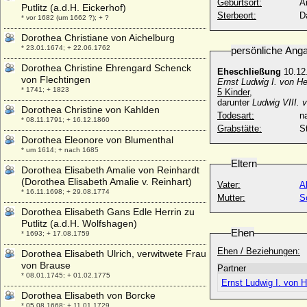
Geburtsort:
A
Putlitz (a.d.H. Eickerhof)
Sterbeort:
D
* vor 1682 (um 1662 ?); + ?
Dorothea Christiane von Aichelburg
* 23.01.1674; + 22.06.1762
persönliche Ang
Dorothea Christine Ehrengard Schenck
Eheschließung
10.12
von Flechtingen
Ernst Ludwig I. von H
* 1741; + 1823
5 Kinder,
darunter
Ludwig VIII. 
Dorothea Christine von Kahlden
Todesart:
na
* 08.11.1791; + 16.12.1860
Grabstätte:
S
Dorothea Eleonore von Blumenthal
* um 1614; + nach 1685
Eltern
Dorothea Elisabeth Amalie von Reinhardt
(Dorothea Elisabeth Amalie v. Reinhart)
Vater:
A
* 16.11.1698; + 29.08.1774
Mutter:
S
Dorothea Elisabeth Gans Edle Herrin zu
Putlitz (a.d.H. Wolfshagen)
Ehen
* 1693; + 17.08.1759
Ehen / Beziehungen:
Dorothea Elisabeth Ulrich, verwitwete Frau
von Brause
Partner
* 08.01.1745; + 01.02.1775
Ernst Ludwig I. von 
Dorothea Elisabeth von Borcke
* 05.08.1668; + 11.01.1729