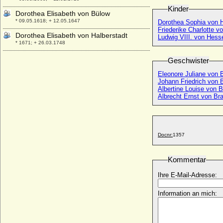
Kinder
Dorothea Elisabeth von Bülow
* 09.05.1618; + 12.05.1647
Dorothea Sophia von 
Friederike Charlotte 
Dorothea Elisabeth von Halberstadt
Ludwig VIII. von Hes
* 1671; + 26.03.1748
Dorothea Elisabeth von Katte
Geschwister
* 14.07.1630; + 07.01.1663
Eleonore Juliane von
Dorothea Elisabeth von Königsmarck
Johann Friedrich von
(a.d.H. Kötzlin)
Albertine Louise von
* 1608; + vor 1637/1640
Albrecht Ernst von B
Dorothea Elisabeth von Lüderitz (a.d.H.
Wittenmoor)
* 1654; + 13.08.1705
Docnr:
1357
Dorothea Elisabeth von Vintzelberg
(Dorothea Elisabeth von Vinzelberg)
* 02.05.1650; + 01.02.1692
Kommentar
Dorothea Elisabeth Wilhelmine von Briest
Ihre E-Mail-Adresse:
* ?; + 21.06.1811
Dorothea Friederike Agnes von
Information an mich:
Hardenberg
* 06.04.1721; + 04.11.1761
Dorothea Friederike Johanna von