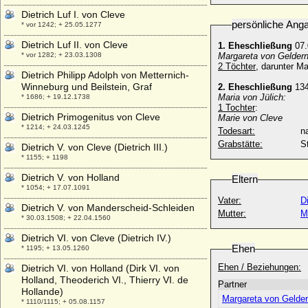
Dietrich Luf I. von Cleve
persönliche Ang
* vor 1242; + 25.05.1277
Dietrich Luf II. von Cleve
1. Eheschließung
07.
* vor 1282; + 23.03.1308
Margareta von Gelder
2 Töchter
, darunter M
Dietrich Philipp Adolph von Metternich-
Winneburg und Beilstein, Graf
2. Eheschließung
13
Maria von Jülich:
* 1686; + 19.12.1738
1 Tochter
:
Dietrich Primogenitus von Cleve
Marie von Cleve
* 1214; + 24.03.1245
Todesart:
na
Grabstätte:
S
Dietrich V. von Cleve (Dietrich III.)
* 1155; + 1198
Dietrich V. von Holland
Eltern
* 1054; + 17.07.1091
Vater:
Di
Dietrich V. von Manderscheid-Schleiden
Mutter:
M
* 30.03.1508; + 22.04.1560
Dietrich VI. von Cleve (Dietrich IV.)
Ehen
* 1195; + 13.05.1260
Ehen / Beziehungen:
Dietrich VI. von Holland (Dirk VI. von
Holland, Theoderich VI., Thierry VI. de
Partner
Hollande)
Margareta von Gelde
* 1110/1115; + 05.08.1157