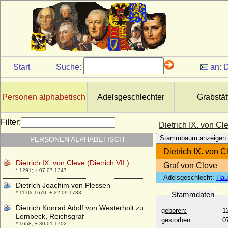
* um 1420; + 20.02.1498
Dietrich III. von Moltzan
* 1530/1531; + 29.11.1599
Dietrich IV. von Cleve (Dietrich II.)
* 1129; + 27.04.1172
Dietrich IV. von Holland
Start
Suche:
an:
D
+ 13.01.1049
Dietrich IV. von Manderscheid-Schleiden
* 14.08.1481; + 02.07.1551
Personen alphabetisch
Adelsgeschlechter
Grabstät
Dietrich IV. von Moltzan
* 1570/1572; + nach 15.03.1625
Filter:
Dietrich IX. von Cle
Dietrich IV. von Runkel (Dietrich IV. von
Stammbaum anzeigen
PERSONEN ALPHABETISCH
Wied-Runkel)
* vor 1402; + um 1462 (nach 22.02.1462)
Dietrich IX. von Cl
Dietrich IX. von Cleve (Dietrich VII.)
Graf von Cleve
* 1291; + 07.07.1347
Adelsgeschlecht:
Hau
Dietrich Joachim von Plessen
* 11.02.1670; + 22.09.1733
Stammdaten
Dietrich Konrad Adolf von Westerholt zu
geboren:
1
Lembeck, Reichsgraf
gestorben:
0
* 1658; + 30.01.1702