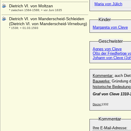
Maria von Jülich
Dietrich VI. von Moltzan
* zwischen 1584-1588; + vor Juni 1635
Dietrich VI. von Manderscheid-Schleiden
Kinder
(Dietrich VI. von Manderscheid-Virneburg)
Margareta von Cleve
* 1538; + 01.03.1593
Dietrich VII. Vitzthum von Eckstädt
Geschwister
* 22.05.1544; + 21.04.1612
Agnes von Cleve
Dietrich VII. von Cleve, genannt von
Otto der Friedfertige 
Meißen (Dietrich V.)
Johann von Cleve (Joh
* 1226; + 18.03.1275
Dietrich VII. von Holland
* um 1163; + 04.11.1203
Kommentar:
auch Diet
Dietrich VIII. von Cleve (Dietrich VI.)
Bauwerke:
Gründung de
* 1256; + 28.09.1305
historische Bedeutung
Dietrich VIII. von Moltzahn
Graf von Cleve 1310-
* ?; + 27.06.1699
Docnr:
1332
Dietrich von Anhalt Dessau
* 02.08.1702; + 02.12.1769
Dietrich von Katlenburg (Dietrich II. von
Kommentar
Katlenburg)
Ihre E-Mail-Adresse:
* unbekannt; + 21.01.1085