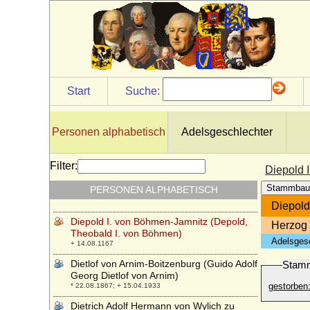
* 31.12.1499; + 22.04.1566
Diane von Orleans
* 24.03.1940;
Diederich von Wylich (Dietrich von Wylich,
Dietrich von Wylack)
* ?; + 06.04.1476
Start
Suche:
Diederich von Wylich (Dietrich von Wylich)
* 1493; + 1569
Diederich von Wylich zu Winnenthal und
Personen alphabetisch
Adelsgeschlechter
Pröbstinck (auch: Dietrich von Wylich zu
Winnenthal)
* 1539; + 1583
Filter:
Diepold 
Diederike Eleonore von Zülow (a.d.F.
Stammbau
PERSONEN ALPHABETISCH
Flensdorf)
* 12.12.1736; + 01.01.1819
Diepold
Diepold I. von Böhmen-Jamnitz (Depold,
Herzog
Theobald I. von Böhmen)
Adelsges
+ 14.08.1167
Dietlof von Arnim-Boitzenburg (Guido Adolf
Stam
Georg Dietlof von Arnim)
gestorben
* 22.08.1867; + 15.04.1933
Dietrich Adolf Hermann von Wylich zu