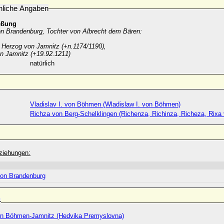
nliche Angaben
eßung
on Brandenburg, Tochter von Albrecht dem Bären:
. Herzog von Jamnitz (+n.1174/1190),
n Jamnitz (+19.92.1211)
natürlich
Vladislav I. von Böhmen (Wladislaw I. von Böhmen)
Richza von Berg-Schelklingen (Richenza, Richinza, Richeza, Rixa
ziehungen:
von Brandenburg
r
n Böhmen-Jamnitz (Hedvika Premyslovna)