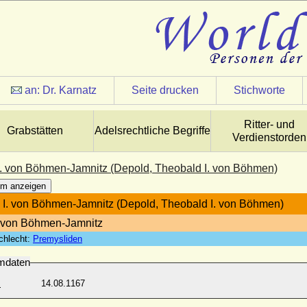
an:
Dr. Karnatz
Seite drucken
Stichworte
Ritter- und
Grabstätten
Adelsrechtliche Begriffe
Verdienstorden
I. von Böhmen-Jamnitz (Depold, Theobald I. von Böhmen)
m anzeigen
 I. von Böhmen-Jamnitz (Depold, Theobald I. von Böhmen)
 von Böhmen-Jamnitz
chlecht:
Premysliden
mdaten
:
14.08.1167