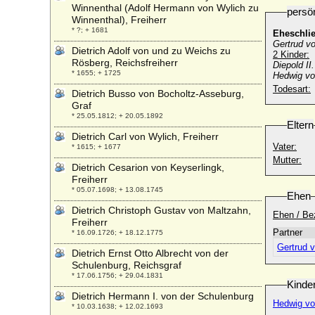
Winnenthal (Adolf Hermann von Wylich zu
persö
Winnenthal), Freiherr
* ?; + 1681
Eheschli
Gertrud v
Dietrich Adolf von und zu Weichs zu
2 Kinder:
Rösberg, Reichsfreiherr
Diepold II
* 1655; + 1725
Hedwig vo
Todesart:
Dietrich Busso von Bocholtz-Asseburg,
Graf
* 25.05.1812; + 20.05.1892
Eltern
Dietrich Carl von Wylich, Freiherr
Vater:
* 1615; + 1677
Mutter:
Dietrich Cesarion von Keyserlingk,
Freiherr
* 05.07.1698; + 13.08.1745
Ehen
Dietrich Christoph Gustav von Maltzahn,
Ehen / Be
Freiherr
Partner
* 16.09.1726; + 18.12.1775
Gertrud 
Dietrich Ernst Otto Albrecht von der
Schulenburg, Reichsgraf
* 17.06.1756; + 29.04.1831
Kinde
Dietrich Hermann I. von der Schulenburg
Hedwig vo
* 10.03.1638; + 12.02.1693