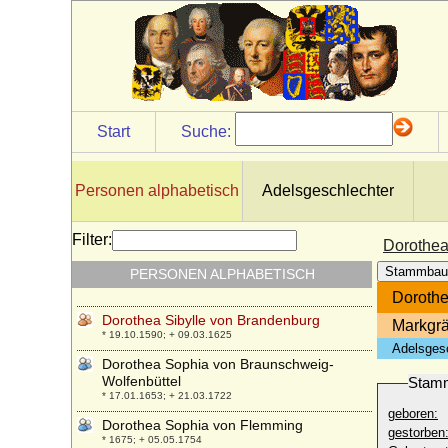
Dorothea Regina Wuther (geadelt als Frau
von Carlowitz)
* ?; + ?
Dorothea Renata von Zinzendorf und
Pottendorf
* 13.04.1669; + 22.11.1743
Start
Suche:
Dorothea Reuss von Plauen
* 28.10.1570; + 02.12.1631
Dorothea Riedesel von Bellersheim
Personen alphabetisch
Adelsgeschlechter
* ?; + nach 25.03.1610
Dorothea Sabina von Arnim
Filter:
Dorothea
* 08.04.1707; + 11.10.1738
Stammbau
PERSONEN ALPHABETISCH
Dorothea Sabina von Schlieben, Gräfin
* 30.03.1683; + 19.03.1754
Dorothe
Dorothea Sibylle von Brandenburg
Markgrä
* 19.10.1590; + 09.03.1625
Adelsges
Dorothea Sophia von Braunschweig-
Wolfenbüttel
Stam
* 17.01.1653; + 21.03.1722
geboren:
Dorothea Sophia von Flemming
gestorben
* 1675; + 05.05.1754