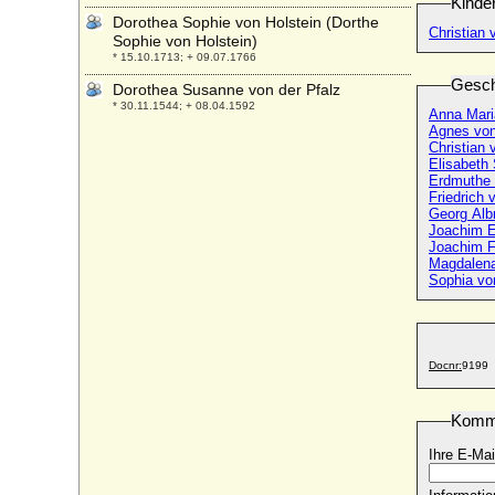
Kinde
Dorothea Sophie von Holstein (Dorthe
Christian 
Sophie von Holstein)
* 15.10.1713; + 09.07.1766
Gesch
Dorothea Susanne von der Pfalz
* 30.11.1544; + 08.04.1592
Anna Mari
Agnes von
Dorothea Susanne von Vippach
Christian
* keine Daten; + keine Daten
Elisabeth
Erdmuthe 
Dorothea Tugendreich von Wolffradt
Friedrich
* 23.06.1661; + 06.02.1724
Georg Alb
Joachim E
Dorothea Ursula von Baden-Durlach
Joachim F
* 20.06.1559; + 19.05.1583
Magdalena
Sophia vo
Dorothea von Anhalt-Zerbst
* 25.09.1607; + 26.09.1634
Dorothea von Bayern
* 25.05.1920;
Docnr:
9199
Dorothea von Berlichingen-Neustetten
* um 1586; + nach 20.04.1618
Komm
Dorothea von Borcke (Dorothea von
Borck)
Ihre E-Mai
* ?; + 19.06.1689