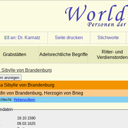
an:
Dr. Karnatz
Seite drucken
Stichworte
Ritter- und
Grabstätten
Adelsrechtliche Begriffe
Verdienstorden
 Sibylle von Brandenburg
m anzeigen
a Sibylle von Brandenburg
fin von Brandenburg, Herzogin von Brieg
chlecht:
Hohenzollern
mdaten
19.10.1590
:
09.03.1625