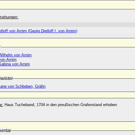
ziehungen:
tloff von Arnim (Georg Dietloff I. von Arnim)
r
ilhelm von Arnim
 von Arnim
Sabina von Arnim
wister
iane von Schlieben, Gräfin
r:
Haus Tucheband, 1704 in den preußischen Grafenstand erhoben
entar