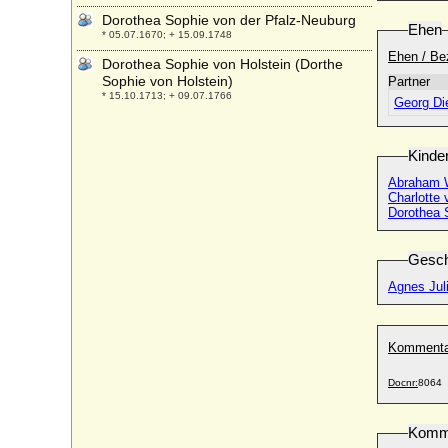
Dorothea Sophie von der Pfalz-Neuburg
Ehen
* 05.07.1670; + 15.09.1748
Ehen / Be
Dorothea Sophie von Holstein (Dorthe
Sophie von Holstein)
Partner
* 15.10.1713; + 09.07.1766
Georg Die
Dorothea Susanne von der Pfalz
* 30.11.1544; + 08.04.1592
Kinde
Dorothea Susanne von Vippach
Abraham W
* keine Daten; + keine Daten
Charlotte
Dorothea Tugendreich von Wolffradt
Dorothea 
* 23.06.1661; + 06.02.1724
Dorothea Ursula von Baden-Durlach
Gesch
* 20.06.1559; + 19.05.1583
Agnes Jul
Dorothea von Anhalt-Zerbst
* 25.09.1607; + 26.09.1634
Dorothea von Bayern
Kommenta
* 25.05.1920;
Docnr:
8064
Dorothea von Berlichingen-Neustetten
* um 1586; + nach 20.04.1618
Komm
Dorothea von Borcke (Dorothea von