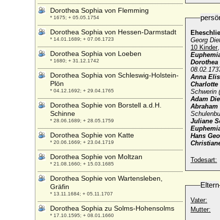
Dorothea Sophia von Flemming
persö
* 1675; + 05.05.1754
Dorothea Sophia von Hessen-Darmstadt
Eheschli
* 14.01.1689; + 07.06.1723
Georg Die
10 Kinder
Dorothea Sophia von Loeben
Euphemia
* 1680; + 31.12.1742
Dorothea
08.02.173
Dorothea Sophia von Schleswig-Holstein-
Anna Eli
Plön
Charlotte
* 04.12.1692; + 29.04.1765
Schwerin (
Adam Diet
Dorothea Sophie von Borstell a.d.H.
Abraham 
Schinne
Schulenbu
Juliane 
* 28.06.1689; + 28.05.1759
Euphemia
Dorothea Sophie von Katte
Hans Geo
* 20.06.1669; + 23.04.1719
Christian
Dorothea Sophie von Moltzan
Todesart:
* 21.08.1660; + 15.03.1685
Dorothea Sophie von Wartensleben,
Eltern
Gräfin
* 13.11.1684; + 05.11.1707
Vater:
Dorothea Sophia zu Solms-Hohensolms
Mutter:
* 17.10.1595; + 08.01.1660