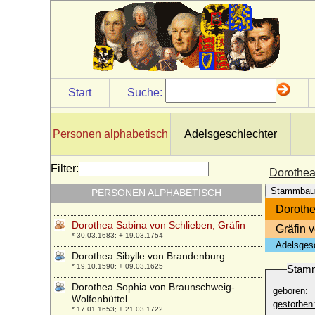
Dorothea Regina von Düringshofen
* 01.02.1706; + 03.08.1737
Dorothea Regina Wuther (geadelt als Frau
von Carlowitz)
* ?; + ?
Dorothea Renata von Zinzendorf und
Start
Suche:
Pottendorf
* 13.04.1669; + 22.11.1743
Dorothea Reuss von Plauen
Personen alphabetisch
Adelsgeschlechter
* 28.10.1570; + 02.12.1631
Dorothea Riedesel von Bellersheim
Filter:
Dorothea
* ?; + nach 25.03.1610
Stammbau
PERSONEN ALPHABETISCH
Dorothea Sabina von Arnim
* 08.04.1707; + 11.10.1738
Dorothe
Dorothea Sabina von Schlieben, Gräfin
Gräfin 
* 30.03.1683; + 19.03.1754
Adelsges
Dorothea Sibylle von Brandenburg
* 19.10.1590; + 09.03.1625
Stam
Dorothea Sophia von Braunschweig-
geboren:
Wolfenbüttel
gestorben
* 17.01.1653; + 21.03.1722