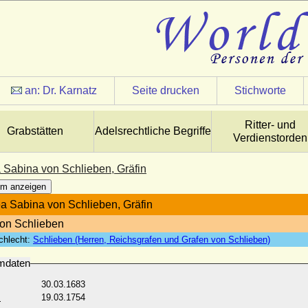
an:
Dr. Karnatz
Seite drucken
Stichworte
Ritter- und
Grabstätten
Adelsrechtliche Begriffe
Verdienstorden
 Sabina von Schlieben, Gräfin
m anzeigen
a Sabina von Schlieben, Gräfin
von Schlieben
chlecht:
Schlieben (Herren, Reichsgrafen und Grafen von Schlieben)
mdaten
30.03.1683
:
19.03.1754