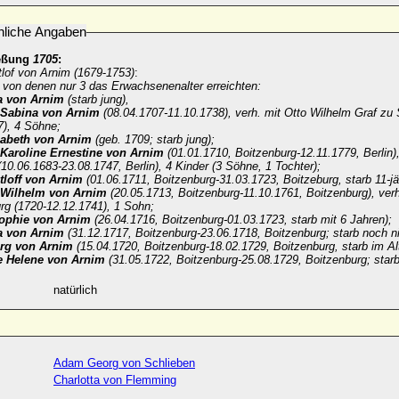
nliche Angaben
eßung
1705
:
tlof von Arnim (1679
-
1753)
:
,
von denen nur 3 das Erwachsenenalter erreichten:
 von Arnim
(starb jung),
 Sabina von Arnim
(08.04.1707-11.10.1738), verh. mit Otto Wilhelm Graf z
7), 4 Söhne;
sabeth von Arnim
(geb. 1709; starb jung);
 Karoline Ernestine von Arnim
(01.01.1710, Boitzenburg-12.11.1779, Berlin)
10.06.1683-23.08.1747, Berlin), 4 Kinder (3 Söhne, 1 Tochter);
loff von Arnim
(01.06.1711, Boitzenburg-31.03.1723, Boitzeburg, starb 11-jä
Wilhelm von Arnim
(20.05.1713, Boitzenburg-11.10.1761, Boitzenburg), verh
rg (1720-12.12.1741), 1 Sohn;
Sophie von Arnim
(26.04.1716, Boitzenburg-01.03.1723, starb mit 6 Jahren);
 von Arnim
(31.12.1717, Boitzenburg-23.06.1718, Boitzenburg; starb noch nic
rg von Arnim
(15.04.1720, Boitzenburg-18.02.1729, Boitzenburg, starb im Al
e Helene von Arnim
(31.05.1722, Boitzenburg-25.08.1729, Boitzenburg; starb
natürlich
Adam Georg von Schlieben
Charlotta von Flemming