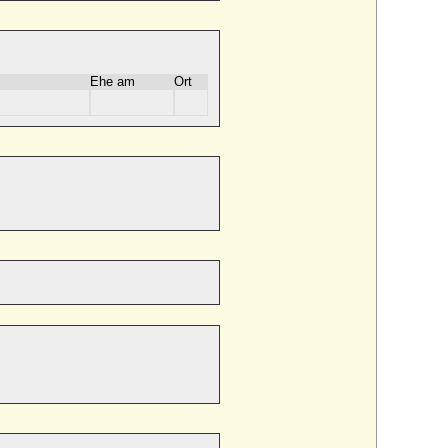
Ehe am
Ort