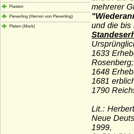
mehrerer G
Piasten
"Wiederann
Pieverling (Herren von Pieverling)
und die bi
Platen (Mark)
Standeser
Platen (Pommern/Rügen), Herren,
Reichsfreiherren und Reichsgrafen)
Ursprünglich
Plessen (v. Plessen, v. Scheel-Plessen, v.
1633 Erheb
Pl.-Cronstern, Freiherren v. Maltzahn
Rosenberg;
Grafen v. Plessen)
1648 Erheb
Plettenberg (Ritter, Freiherren und Grafen
von Plettenberg)
1681 erblic
Ploetz (Ploetz/Neumark, auch: Sabower
1790 Reich
Stamm, von Ploetz mit dem Schwane)
Ploetz (Ploetz/Pommern, auch: Stuchower
und Schwenzer Stamm der von Ploetz)
Lit.: Herbe
Podewils (Herren, Freiherren und Grafen
Neue Deuts
von Podewils)
1999,
Pölnitz (Pöllnitz)