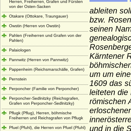
Herren, Freiherren, Grafen und Fürsten
von der Osten-Sacken
ableiten sol
Otakare (Ottokare, Traungauer)
bzw. Rosen
Owstin (Herren von Owstin)
seinen Nam
Pahlen (Freiherren und Grafen von der
genealogis
Pahlen)
Rosenberger
Palaiologen
Kärntener R
Pannwitz (Herren von Pannwitz)
böhmischen
Pappenheim (Reichsmarschälle, Grafen)
um um eine
Pernstein
1609 das s
Perponcher (Familie von Perponcher)
leiteten di
Perponcher-Sedlnitzky (Reichsgrafen,
römischen 
Grafen von Perponcher-Sedlnitzky)
erloschene
Pflugk (Pflug), Herren, böhmische
innerösterr
Freiherren und Reichsgrafen von Pflugk
und in die 
Pfuel (Pfuhl), die Herren von Pfuel (Pfuhl)