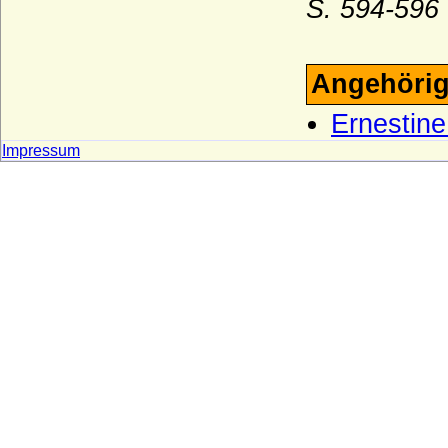
S. 594-596
Ponickau (Herren und Freiherren)
Pourtalès (Grafen von Pourtalès)
Angehörig
Praschma (Grafen von Praschma,
Freiherren von Bilkau)
Ernestine
Premysliden
Impressum
Prittwitz (Prittwitz und Gaffron)
Putbus (Herren, Freiherren, Reichsgrafen,
Grafen und Fürsten zu Putbus)
Puttkamer (Puttkammer), Herren und
Freiherren von Puttkamer
Quadt (Herren von Quadt, Freiherren und
Grafen von Quadt zu Wykradt)
Quitzow
Ramin (Herren von Ramin)
Rantzau (Adelsfamilie Rantzau)