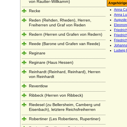
von Rautter-Willkamm)
Angehörige
Anna Car
Recke
Anna Lu
Reden (Rehden, Rheden), Herren,
Auguste
Freiherren und Graf von Reden
Eleonore
Friedri
Redern (Herren und Grafen von Redern)
Friedric
Friedric
Reede (Barone und Grafen van Reede)
Johanna
Ludwig F
Reginare
Reginare (Haus Hessen)
Reinhardt (Reinhard, Reinhard), Herren
von Reinhardt
Reventlow
Ribbeck (Herren von Ribbeck)
Riedesel (zu Bellersheim, Camberg und
Eisenbach), letztere Reichsfreiherren
Robertiner (Les Robertiens, Rupertiner)