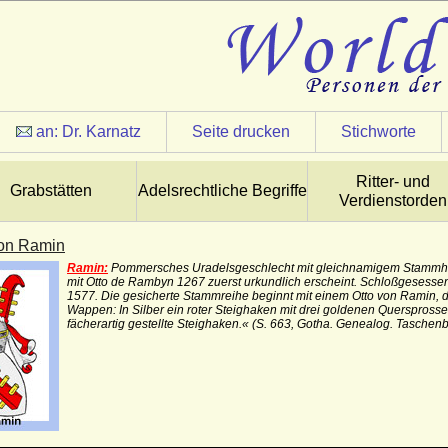
an:
Dr. Karnatz
Seite drucken
Stichworte
Ritter- und
Grabstätten
Adelsrechtliche Begriffe
Verdienstorden
on Ramin
Ramin:
Pommersches Uradelsgeschlecht mit gleichnamigem Stammha
mit Otto de Rambyn 1267 zuerst urkundlich erscheint. Schloßgesess
1577. Die gesicherte Stammreihe beginnt mit einem Otto von Ramin, d
Wappen: In Silber ein roter Steighaken mit drei goldenen Querspross
fächerartig gestellte Steighaken.« (S. 663, Gotha. Genealog. Taschen