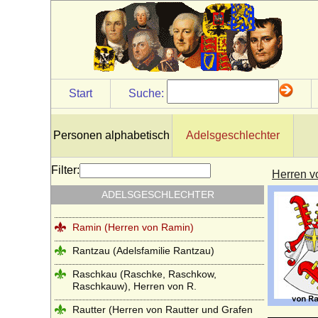
Praschma (Grafen von Praschma,
Freiherren von Bilkau)
Premysliden
Prittwitz (Prittwitz und Gaffron)
Start
Suche:
Putbus (Herren, Freiherren, Reichsgrafen,
Grafen und Fürsten zu Putbus)
Puttkamer (Puttkammer), Herren und
Personen alphabetisch
Adelsgeschlechter
Freiherren von Puttkamer
Quadt (Herren von Quadt, Freiherren und
Filter:
Herren v
Grafen von Quadt zu Wykradt)
ADELSGESCHLECHTER
Quitzow
Ramin (Herren von Ramin)
Rantzau (Adelsfamilie Rantzau)
Raschkau (Raschke, Raschkow,
Raschkauw), Herren von R.
Rautter (Herren von Rautter und Grafen