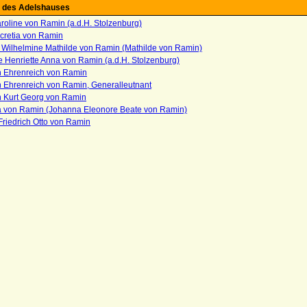
 des Adelshauses
oline von Ramin (a.d.H. Stolzenburg)
cretia von Ramin
 Wilhelmine Mathilde von Ramin (Mathilde von Ramin)
 Henriette Anna von Ramin (a.d.H. Stolzenburg)
ch Ehrenreich von Ramin
h Ehrenreich von Ramin, Generalleutnant
h Kurt Georg von Ramin
 von Ramin (Johanna Eleonore Beate von Ramin)
riedrich Otto von Ramin