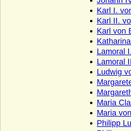
Johann I
Haus Kettler
Karl I. v
Haus Khevenhüller
Karl II. 
Haus Kleve (Grafen von Kleve)
Haus Lancaster
Karl von 
Haus La Tour d'Auvergne
Katharina
Haus La Trémoille
Lamoral 
Haus Leiningen
Lamoral 
Haus Liechtenstein
Ludwig v
Haus Ligne (Maison de Ligne)
Margaret
Haus Limburg-Arlon
Margaret
Haus Lippe
Maria Cl
Haus Löwenstein-Wertheim (Seitenlinie
Maria vo
der Wittelsbacher)
Haus Loon (Grafen von Loon, Grafen von
Philipp 
Looz, Grafen von Rieneck)