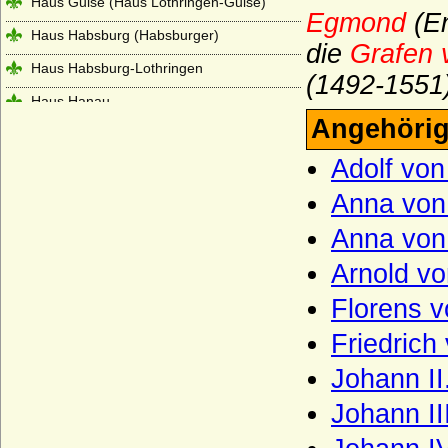
Haus Guise (Haus Lothringen-Guise)
Egmond
(En
Haus Habsburg (Habsburger)
die
Grafen
Haus Habsburg-Lothringen
(1492-1551
Haus Hanau
Angehörig
Haus Hannover (Welfen)
Adolf vo
Haus Hauteville
Anna vo
Haus Hohenlohe
Anna von
Haus Holland (Gerulfinger)
Haus Isenburg (Haus Ysenburg)
Arnold v
Haus Jimenez
Florens 
Haus Jülich
Friedrich
Haus Karadjordjevic (Karadordevic)
Johann II
Haus Kaunitz (Grafen von Kaunitz,
Johann I
Kaunitz-Rietberg)