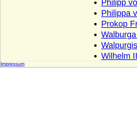
Philipp 
Haus Lothringen-Mercoeur
Philippa
Haus Lothringen-Vaudemont
Prokop F
Haus Lusignan
Walburga
Haus Luxemburg (Haus Limburg-
Luxemburg)
Walpurgi
Haus Luxemburg-Ligny
Wilhelm 
Haus Manderscheid (Herren und Grafen
Impressum
von Manderscheid)
Haus Melun
Haus Merode (Maison de Merode)
Haus Montfort-l'Amaury
Haus Montmorency (Maison de
Montmorency)
Haus Namur
Haus Nassau (Ottonische Linie)