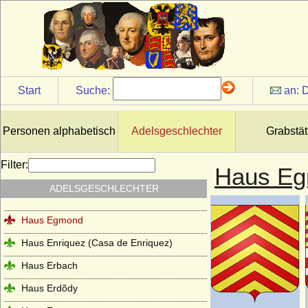
Haus Châtillon
Haus Cirksena
Haus Clary-Aldringen
Haus Courtenay (Älteres Haus Courtenay)
Start
Suche:
an:
D
Haus Croy
Haus Czartoryski
Personen alphabetisch
Adelsgeschlechter
Grabstät
Haus Dampierre
Filter:
Haus E
Haus della Rovere
ADELSGESCHLECHTER
Haus Dunkeld
Haus Egmond
Haus Enriquez (Casa de Enriquez)
Haus Erbach
Haus Erdõdy