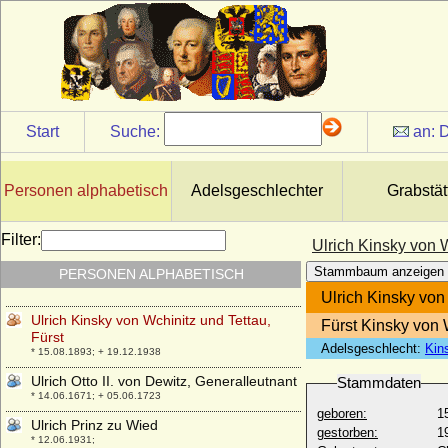
* unbekannt; + 1227
Ulrich III. von Mecklenburg-Güstrow,
Herzog
* 21.04.1528; + 14.03.1603
Ulrich III. von Moltzan
* um 1520; + 05.04.1571
Start
Suche:
an:
D
Ulrich III. von Pfirt
* 1281; + 11.03.1324
Ulrich III. von Württemberg, Graf
Personen alphabetisch
Adelsgeschlechter
Grabstät
* nach 1286; + 11.07.1344
Ulrich IV. von Hanau
Filter:
Ulrich Kinsky von W
* zwischen 1330 und 1340; + 16.09.1380
Stammbaum anzeigen
PERSONEN ALPHABETISCH
Ulrich IV. von Württemberg, Graf
* nach 1315; + 1366
Ulrich Kinsky von
Ulrich Kinsky von Wchinitz und Tettau,
Fürst Kinsky von 
Fürst
Adelsgeschlecht:
Kin
* 15.08.1893; + 19.12.1938
Ulrich Otto II. von Dewitz, Generalleutnant
Stammdaten
* 14.06.1671; + 05.06.1723
geboren:
1
Ulrich Prinz zu Wied
gestorben:
1
* 12.06.1931;