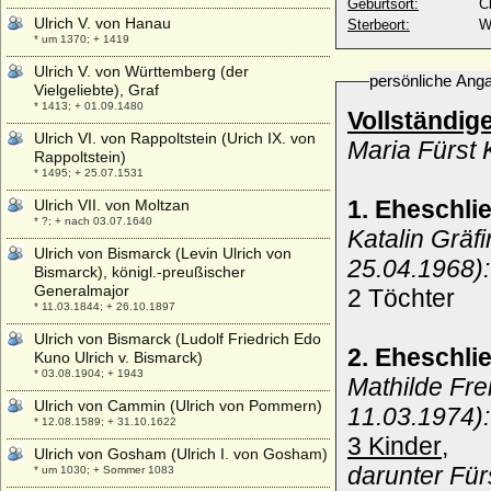
Geburtsort:
C
Ulrich V. von Hanau
Sterbeort:
W
* um 1370; + 1419
Ulrich V. von Württemberg (der
persönliche Ang
Vielgeliebte), Graf
* 1413; + 01.09.1480
Vollständig
Ulrich VI. von Rappoltstein (Urich IX. von
Maria Fürst 
Rappoltstein)
* 1495; + 25.07.1531
1. Eheschli
Ulrich VII. von Moltzan
* ?; + nach 03.07.1640
Katalin Gräf
Ulrich von Bismarck (Levin Ulrich von
25.04.1968):
Bismarck), königl.-preußischer
Generalmajor
2 Töchter
* 11.03.1844; + 26.10.1897
Ulrich von Bismarck (Ludolf Friedrich Edo
2. Eheschli
Kuno Ulrich v. Bismarck)
* 03.08.1904; + 1943
Mathilde Fr
Ulrich von Cammin (Ulrich von Pommern)
11.03.1974):
* 12.08.1589; + 31.10.1622
3 Kinder
,
Ulrich von Gosham (Ulrich I. von Gosham)
darunter Für
* um 1030; + Sommer 1083