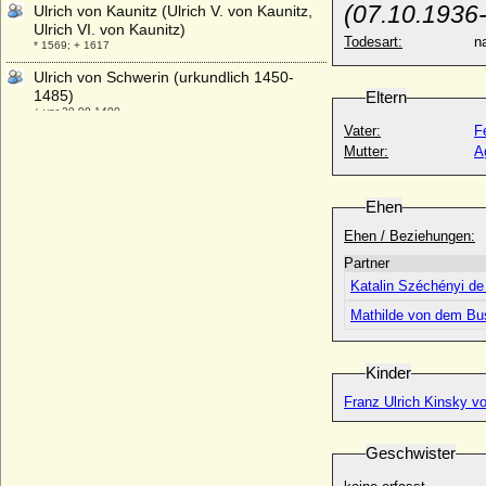
(07.10.1936
Ulrich von Kaunitz (Ulrich V. von Kaunitz,
Ulrich VI. von Kaunitz)
Todesart:
na
* 1569; + 1617
Ulrich von Schwerin (urkundlich 1450-
1485)
Eltern
+ vor 20.09.1490
Vater:
F
Ulrich von Schwerin (Huldrich von
Mutter:
A
Schwerin, Huldricus Schwerinus)
* um 1500; + vermutlich 1575
Ehen
Ulrich von Schwerin
* 18.02.1648; + 08.08.1697
Ehen / Beziehungen:
Ulrich von Weferlingen (Ulrich von
Partner
Weferling)
Katalin Széchényi de
+ 1601
Mathilde von dem B
Ulrich von Württemberg
* 1342; + 23.08.1388
Ulrik Adolph von Holstein (Ulrich Adolph
Kinder
von Holstein-Holsteinborg), Graf
Franz Ulrich Kinsky vo
* 14.04.1664; + 25.08.1737
Ulrika Albertine Sophia Ottilie Adamine von
Geschwister
Brause
* 23.03.1765; + 28.04.1846