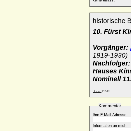
keine erfasst
Ulrike Eleonore von Dänemark
* 11.09.1656; + 26.07.1693
Ulrike Eleonore von Hessen-Philippsthal-
historische 
Barchfeld
* 27.04.1732; + 02.02.1795
10. Fürst K
Ulrike Eleonore von Krassow
* 02.05.1693; + 30.06.1754
Vorgänger:
Ulrike Eleonore Reventlow (Ulrike
Eleonore von Reventlow)
1919-1930)
* 01.11.1690; + 12.09.1754
Nachfolger
Ulrike Eleonore von Schweden
Hauses Kins
* 02.02.1688; + 24.11.1741
Nominell 11
Ulrike Louise zu Solms-Braunfels
* 01.05.1731; + 12.09.1792
Ulrike Marianne Fehlhaber
Docnr:
11513
* 27.08.1799; + 01.03.1859
Ulrike Sophie von Mecklenburg-Schwerin
Kommentar
* 01.07.1723; + 17.09.1813
Ihre E-Mail-Adresse:
Ulrike von Calbo
* 05.06.1820; + 26.06.1874
Information an mich:
Ulrike von Schwerin