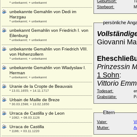
Geburtsort:
T
* unbekannt; + unbekannt
Sterbeort:
M
unbekannte Gemahlin von Dedi im
Harzgau
* unbekannt; + unbekannt
persönliche Ang
unbekannt Gemahlin von Friedrich I. von
Vollständig
Eilenburg
Giovanni Mar
* unbekannt; + unbekannt
unbekannte Gemahlin von Friedrich VIII.
von Hohenzollern
Eheschließ
* unbekannt; + unbekannt
Prinzessin 
unbekannte Gemahlin von Wladyslaw I.
Herman
1 Sohn
:
* unbekannt; + unbekannt
Vittorio Emm
Uranie de la Cropte de Beauvais
Todesart:
e
* 13.01.1655; + 14.11.1717
Grabstätte:
P
Urbain de Maille de Breze
* 30.03.1598; + 13.02.1650
Eltern
Urraca de Castilla y de Leon
* 1082; + 08.03.1126
Vater:
V
Urraca de Castilla
Mutter:
A
* 1186; + 03.11.1220