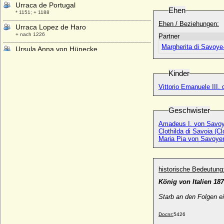
Urraca de Portugal
Ehen
* 1151; + 1188
Ehen / Beziehungen:
Urraca Lopez de Haro
+ nach 1226
Partner
Margherita di Savoy
Ursula Anna von Hünecke
* keine Daten; + nach 1736
Ursula Anna zu Dohna-Schlodien
Kinder
* 31.12.1700; + 17.03.1761
Vittorio Emanuele III.
Ursula Catharina von Altenbockum
* 25.11.1680; + 05.05.1743
Geschwister
Ursula Catharina von Dohna
* 23.04.1622; + 23.04.1622
Amadeus I. von Savoy
Clothilda di Savoia (C
Ursula Dorothea von Möllendorff
Maria Pia von Savoye
* 08.12.1678; + 28.07.1747
Ursula Elisabeth von Steinberg (a.d.H.
Bruchheim)
historische Bedeutung
* 11.09.1616; + 03.03.1672 (oder 1673 ?)
König von Italien 18
Ursula Elisabeth von Veltheim
Starb an den Folgen e
* 11.03.1674; + 29.08.1718
Ursula Gromann
Docnr:
5426
* 04.11.1929;