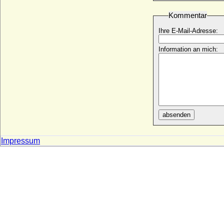
Ursula Grüner (auch: Frankengrüner)
Kommentar
+ 1484
Ihre E-Mail-Adresse:
Ursula Margarethe Konstantia Louisa von
Callenberg, Gräfin
* 25.08.1752; + 29.08.1803
Information an mich:
Ursula Marianne von Kittlitz, Freiin
* 27.06.1640; + 26.03.1694
Ursula Philipota van Raesfeld
* 14.08.1643; + 30.09.1721
Ursula Regina Maria von Friesen
* 27.08.1658; + 29.10.1714
absenden
Ursula Sophie von Katte (a.d.H. Vieritz)
* 26.08.1611; + 27.02.1670
Impressum
Ursula van Reede (Ursulina van Reede)
* 30.05.1719; + 31.10.1747
Ursula von Abensberg
+ 30.01.1422
Ursula von Baden
* 25.10.1409; + 24.03.1429
Ursula von Baden-Hachberg (Ursula von