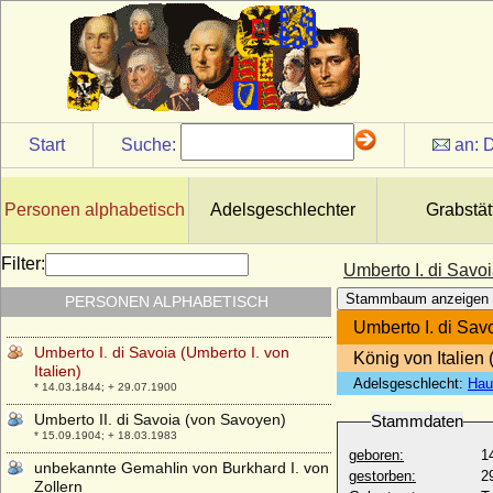
Eleonore von Reventlow)
* 01.11.1690; + 12.09.1754
Ulrike Eleonore von Schweden
* 02.02.1688; + 24.11.1741
Ulrike Louise zu Solms-Braunfels
* 01.05.1731; + 12.09.1792
Start
Suche:
an:
D
Ulrike Marianne Fehlhaber
* 27.08.1799; + 01.03.1859
Ulrike Sophie von Mecklenburg-Schwerin
Personen alphabetisch
Adelsgeschlechter
Grabstät
* 01.07.1723; + 17.09.1813
Ulrike von Calbo
Filter:
Umberto I. di Savoi
* 05.06.1820; + 26.06.1874
Stammbaum anzeigen
PERSONEN ALPHABETISCH
Ulrike von Schwerin
* 10.02.1772; + 25.09.1811
Umberto I. di Savo
Umberto I. di Savoia (Umberto I. von
König von Italien (
Italien)
Adelsgeschlecht:
Hau
* 14.03.1844; + 29.07.1900
Umberto II. di Savoia (von Savoyen)
Stammdaten
* 15.09.1904; + 18.03.1983
geboren:
1
unbekannte Gemahlin von Burkhard I. von
gestorben:
2
Zollern