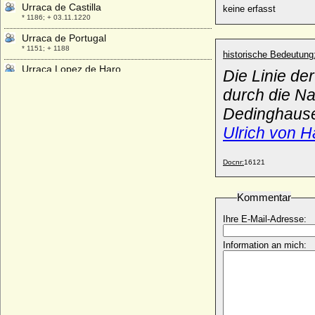
Urraca de Castilla
keine erfasst
* 1186; + 03.11.1220
Urraca de Portugal
* 1151; + 1188
historische Bedeutung
Urraca Lopez de Haro
Die Linie de
+ nach 1226
durch die N
Ursula Anna von Hünecke
Dedinghause
* keine Daten; + nach 1736
Ulrich von H
Ursula Anna zu Dohna-Schlodien
* 31.12.1700; + 17.03.1761
Ursula Catharina von Altenbockum
Docnr:
16121
* 25.11.1680; + 05.05.1743
Ursula Catharina von Dohna
Kommentar
* 23.04.1622; + 23.04.1622
Ihre E-Mail-Adresse:
Ursula Dorothea von Möllendorff
* 08.12.1678; + 28.07.1747
Information an mich:
Ursula Elisabeth von Steinberg (a.d.H.
Bruchheim)
* 11.09.1616; + 03.03.1672 (oder 1673 ?)
Ursula Elisabeth von Veltheim
* 11.03.1674; + 29.08.1718