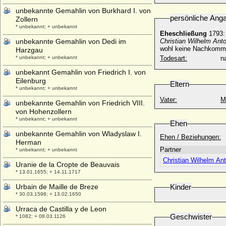
unbekannte Gemahlin von Burkhard I. von
persönliche Ang
Zollern
* unbekannt; + unbekannt
Eheschließung
1793:
unbekannte Gemahlin von Dedi im
Christian Wilhelm Anto
wohl keine Nachkom
Harzgau
* unbekannt; + unbekannt
Todesart:
na
unbekannt Gemahlin von Friedrich I. von
Eilenburg
Eltern
* unbekannt; + unbekannt
Vater:
M
unbekannte Gemahlin von Friedrich VIII.
von Hohenzollern
* unbekannt; + unbekannt
Ehen
unbekannte Gemahlin von Wladyslaw I.
Ehen / Beziehungen:
Herman
Partner
* unbekannt; + unbekannt
Christian Wilhelm Ant
Uranie de la Cropte de Beauvais
* 13.01.1655; + 14.11.1717
Urbain de Maille de Breze
Kinder
* 30.03.1598; + 13.02.1650
Urraca de Castilla y de Leon
Geschwister
* 1082; + 08.03.1126