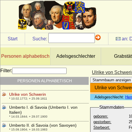
* 02.05.1693; + 30.06.1754
Ulrike Eleonore Reventlow (Ulrike
Eleonore von Reventlow)
* 01.11.1690; + 12.09.1754
Ulrike Eleonore von Schweden
* 02.02.1688; + 24.11.1741
Start
Suche:
an:
D
Ulrike Louise zu Solms-Braunfels
* 01.05.1731; + 12.09.1792
Ulrike Marianne Fehlhaber
Personen alphabetisch
Adelsgeschlechter
Grabstät
* 27.08.1799; + 01.03.1859
Ulrike Sophie von Mecklenburg-Schwerin
Filter:
Ulrike von Schweri
* 01.07.1723; + 17.09.1813
Stammbaum anzeigen
PERSONEN ALPHABETISCH
Ulrike von Calbo
* 05.06.1820; + 26.06.1874
Ulrike von Schwe
Ulrike von Schwerin
Adelsgeschlecht:
Her
* 10.02.1772; + 25.09.1811
Stammdaten
Umberto I. di Savoia (Umberto I. von
Italien)
geboren:
1
* 14.03.1844; + 29.07.1900
gestorben:
2
Umberto II. di Savoia (von Savoyen)
Sterbeort:
F
* 15.09.1904; + 18.03.1983