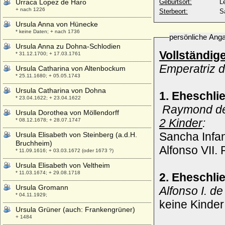
Urraca Lopez de Haro
Geburtsort:
L
+ nach 1226
Sterbeort:
S
Ursula Anna von Hünecke
* keine Daten; + nach 1736
persönliche Ang
Ursula Anna zu Dohna-Schlodien
Vollständig
* 31.12.1700; + 17.03.1761
Emperatriz 
Ursula Catharina von Altenbockum
* 25.11.1680; + 05.05.1743
Ursula Catharina von Dohna
1. Eheschli
* 23.04.1622; + 23.04.1622
Raymond de
Ursula Dorothea von Möllendorff
2 Kinder
:
* 08.12.1678; + 28.07.1747
Sancha Infan
Ursula Elisabeth von Steinberg (a.d.H.
Bruchheim)
Alfonso VII.
* 11.09.1616; + 03.03.1672 (oder 1673 ?)
Ursula Elisabeth von Veltheim
* 11.03.1674; + 29.08.1718
2. Eheschli
Ursula Gromann
Alfonso I. d
* 04.11.1929;
keine Kinder
Ursula Grüner (auch: Frankengrüner)
+ 1484