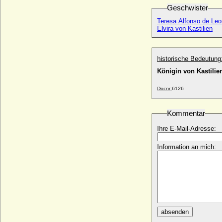
* vor 1510; + vor 1556
Geschwister
Ursula von Brandenburg
Teresa Alfonso de Leo
* 17.10.1488; + 18.09.1510
Elvira von Kastilien
Ursula von Brandenburg
* 25.09.1450; + 25.11.1508
historische Bedeutung
Ursula von Burgsdorff
* 1551; + 1596
Königin von Kastilie
Ursula von der Pfalz-Veldenz-Lützelstein
Docnr:
6126
* 24.02.1572; + 05.03.1635
Ursula von Daun-Kyrburg und Salm
Kommentar
* um 1515; + 24.07.1601
Ursula von Greysing
Ihre E-Mail-Adresse:
+ 1511
Information an mich:
Ursula von Harrach
* 1522; + 18.09.1554
Ursula von Klüx und Hennersdorf
* nicht überliefert; + nicht überliefert
Ursula von Pentz
* ?; + nach 20.01.1580
absenden
Ursula von Quitzow