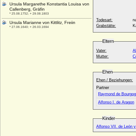
Ursula Margarethe Konstantia Louisa von
Callenberg, Gräfin
* 25.08.1752; + 29.08.1803
Todesart:
na
Ursula Marianne von Kittlitz, Freiin
Grabstätte:
K
* 27.06.1640; + 26.03.1694
Ursula Philipota van Raesfeld
* 14.08.1643; + 30.09.1721
Eltern
Ursula Regina Maria von Friesen
Vater:
A
* 27.08.1658; + 29.10.1714
Mutter:
C
Ursula Sophie von Katte (a.d.H. Vieritz)
* 26.08.1611; + 27.02.1670
Ehen
Ursula van Reede (Ursulina van Reede)
Ehen / Beziehungen:
* 30.05.1719; + 31.10.1747
Partner
Ursula von Abensberg
Raymond de Bourgog
+ 30.01.1422
Alfonso I. de Aragon
Ursula von Baden
* 25.10.1409; + 24.03.1429
Ursula von Baden-Hachberg (Ursula von
Kinder
Baden-Hochberg)
+ 1483
Alfonso VI
Ursula von Bassewitz