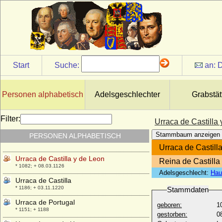
Harzgau
* unbekannt; + unbekannt
unbekannt Gemahlin von Friedrich I. von
Eilenburg
* unbekannt; + unbekannt
unbekannte Gemahlin von Friedrich VIII.
von Hohenzollern
Start
Suche:
an:
D
* unbekannt; + unbekannt
unbekannte Gemahlin von Wladyslaw I.
Herman
Personen alphabetisch
Adelsgeschlechter
Grabstät
* unbekannt; + unbekannt
Uranie de la Cropte de Beauvais
Filter:
Urraca de Castilla
* 13.01.1655; + 14.11.1717
Stammbaum anzeigen
PERSONEN ALPHABETISCH
Urbain de Maille de Breze
* 30.03.1598; + 13.02.1650
Urraca de Castill
Urraca de Castilla y de Leon
Reina de Castilla
* 1082; + 08.03.1126
Adelsgeschlecht:
Hau
Urraca de Castilla
* 1186; + 03.11.1220
Stammdaten
Urraca de Portugal
geboren:
1
* 1151; + 1188
gestorben:
0