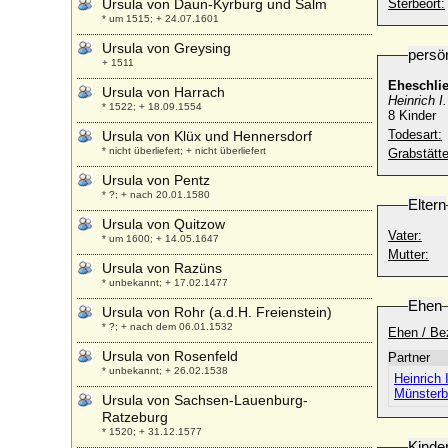
Ursula von Daun-Kyrburg und Salm
Sterbeort:
* um 1515; + 24.07.1601
Ursula von Greysing
persö
+ 1511
Eheschli
Ursula von Harrach
Heinrich 
* 1522; + 18.09.1554
8 Kinder
Todesart:
Ursula von Klüx und Hennersdorf
* nicht überliefert; + nicht überliefert
Grabstätte
Ursula von Pentz
* ?; + nach 20.01.1580
Eltern
Ursula von Quitzow
Vater:
* um 1600; + 14.05.1647
Mutter:
Ursula von Razüns
* unbekannt; + 17.02.1477
Ehen
Ursula von Rohr (a.d.H. Freienstein)
* ?; + nach dem 06.01.1532
Ehen / Be
Ursula von Rosenfeld
Partner
* unbekannt; + 26.02.1538
Heinrich 
Münsterb
Ursula von Sachsen-Lauenburg-
Ratzeburg
* 1520; + 31.12.1577
Kinde