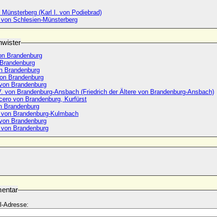
n Münsterberg (Karl I. von Podiebrad)
 von Schlesien-Münsterberg
wister
on Brandenburg
Brandenburg
n Brandenburg
von Brandenburg
 von Brandenburg
 V. von Brandenburg-Ansbach (Friedrich der Ältere von Brandenburg-Ansbach)
cero von Brandenburg, Kurfürst
on Brandenburg
 von Brandenburg-Kulmbach
von Brandenburg
 von Brandenburg
entar
l-Adresse: