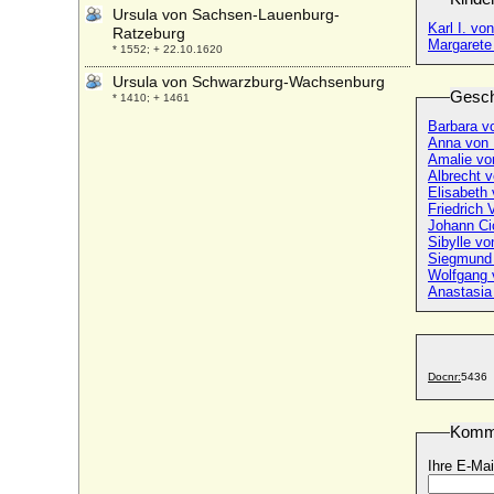
Ursula von Sachsen-Lauenburg-
Karl I. vo
Ratzeburg
Margarete
* 1552; + 22.10.1620
Ursula von Schwarzburg-Wachsenburg
Gesch
* 1410; + 1461
Barbara v
Ursula von Siemens
Anna von 
* 25.08.1906; + 1980
Amalie vo
Albrecht 
Ursula von Stechow
Elisabeth
* ?; + 17.12.1637
Friedrich
Johann Ci
Ursula von Thümen (a.d.H. Blankensee)
Sibylle v
* um 1568; + nach 1634
Siegmund
Ursula von Tresckow
Wolfgang 
Anastasia
* keine Daten; + 1616
Ursula von Wartenberg
+ 1536
Ursula zu Solms-Braunfels (Ursula von
Docnr:
5436
Solms-Braunfels)
* 24.11.1594; + 24.11.1594
Komm
Ursula zur Lippe
* 25.02.1598; + 27.07.1638
Ihre E-Mai
Urszula Franciszka Wisniowiecka