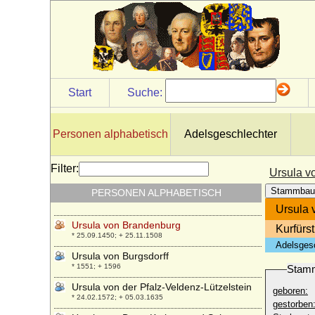
* 26.08.1611; + 27.02.1670
Ursula van Reede (Ursulina van Reede)
* 30.05.1719; + 31.10.1747
Ursula von Abensberg
+ 30.01.1422
Ursula von Baden
Start
Suche:
* 25.10.1409; + 24.03.1429
Ursula von Baden-Hachberg (Ursula von
Baden-Hochberg)
Personen alphabetisch
Adelsgeschlechter
+ 1483
Ursula von Bassewitz
Filter:
Ursula v
* vor 1510; + vor 1556
Stammbau
PERSONEN ALPHABETISCH
Ursula von Brandenburg
* 17.10.1488; + 18.09.1510
Ursula 
Ursula von Brandenburg
Kurfürs
* 25.09.1450; + 25.11.1508
Adelsges
Ursula von Burgsdorff
* 1551; + 1596
Stam
Ursula von der Pfalz-Veldenz-Lützelstein
geboren:
* 24.02.1572; + 05.03.1635
gestorben