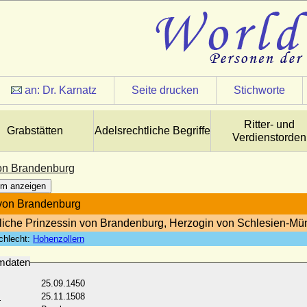
an:
Dr. Karnatz
Seite drucken
Stichworte
Ritter- und
Grabstätten
Adelsrechtliche Begriffe
Verdienstorden
on Brandenburg
m anzeigen
von Brandenburg
tliche Prinzessin von Brandenburg, Herzogin von Schlesien-Mü
chlecht:
Hohenzollern
mdaten
25.09.1450
:
25.11.1508