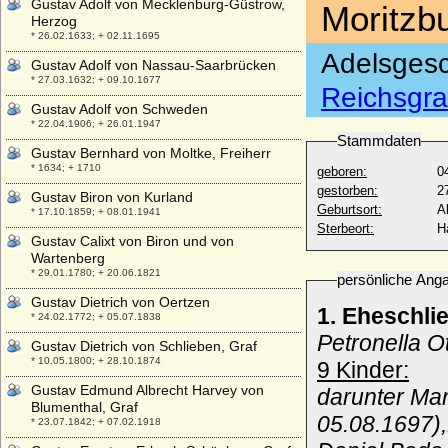
Gustav Adolf von Mecklenburg-Güstrow,
Moritzb
Herzog
* 26.02.1633; + 02.11.1695
Adelsgesc
Gustav Adolf von Nassau-Saarbrücken
* 27.03.1632; + 09.10.1677
Reichsgra
Gustav Adolf von Schweden
* 22.04.1906; + 26.01.1947
Stammdaten
Gustav Bernhard von Moltke, Freiherr
* 1634; + 1710
geboren:
0
gestorben:
2
Gustav Biron von Kurland
Geburtsort:
A
* 17.10.1859; + 08.01.1941
Sterbeort:
H
Gustav Calixt von Biron und von
Wartenberg
* 29.01.1780; + 20.06.1821
persönliche Ang
Gustav Dietrich von Oertzen
1. Eheschli
* 24.02.1772; + 05.07.1838
Petronella O
Gustav Dietrich von Schlieben, Graf
* 10.05.1800; + 28.10.1874
9 Kinder:
Gustav Edmund Albrecht Harvey von
darunter Ma
Blumenthal, Graf
05.08.1697),
* 23.07.1842; + 07.02.1918