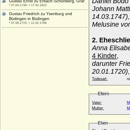
Daniel Bodo
Gustav Ernst zu Erbach-Schönberg, Graf
* 27.04.1739; + 17.02.1812
Johann Matt
Gustav Friedrich zu Ysenburg und
14.03.1747)
Büdingen in Büdingen
Melusine vo
* 07.08.1715; + 12.02.1768
Gustav Gebhard Franz Blücher von
Wahlstatt, Fürst (5)
2. Eheschli
* 29.08.1866; + 25.08.1945
Anna Elisab
Gustav Gotthard von Blücher
* 03.06.1737; + 30.12.1808
4 Kinder,
Gustav I. Erikson Wasa (Gustav I. Vasa)
darunter Fri
* 12.05.1496; + 29.09.1560
20.01.1720)
Gustav II. Adolf von Schweden
Todesart:
na
* 19.12.1594; + 16.11.1632
Gustav III. von Schweden
* 24.01.1746; + 29.03.1792
Eltern
Gustav IV. Adolf von Schweden
Vater:
M
* 01.11.1778; + 07.02.1837
Mutter:
M
Gustav Karl Frederik von Blücher-Altona,
Graf
* 15.12.1798; + 25.03.1864
Ehen