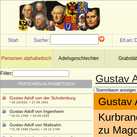
Gunzelin III. von Schwerin (Günzel III. von
Schwerin), Graf
+ 05.11.1274
Gunzelin V. von Schwerin (Günzel V. von
Schwerin), Graf
+ zw. 31.10.1307 u. 05.09.1310
Start
Suche:
an:
D
Gunzelin VI. zu Wittenburg (Günzel VI.
von Schwerin-Wittenburg), Graf
+ 1327
Personen alphabetisch
Adelsgeschlechter
Grabstät
Gunzelin von Meißen (Gunzelin von
Kuckenburg)
* um 965; + nach 1017
Filter:
Gustav A
Gustav Adolf Karl Hans Casimir von
PERSONEN ALPHABETISCH
Oertzen
* 02.09.1864; + 19.11.1926
Stammbaum anzeigen
Gustav Adolf von der Schulenburg
Gustav 
* 04.101632; + 27.09.1691
Gustav Adolf von Ingenheim
Kurbran
* 02.01.1789; + 04.09.1855
Gustav Adolf von Maltzahn
zu Magd
* 01.08.1698 (Taufe); + 29.10.1766