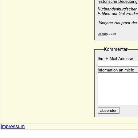
historische Bedeutung
* 03.12.1788; + 12.01.1862
Kurbrandenburgischer
Gustav von Maltzahn
Erbherr auf Gut Emde
* 02.08.1817; + 07.01.1871
Jüngerer Hauptast der
Gustav von Maltzahn (Gustav Robert von
Maltzahn), Freiherr
Docnr:
12225
* 20.10.1807; + 13.08.1882
Gustav von Oertzen
* 1824; + 02.08.1900
Kommentar
Gustav von Rauch (Gustav Johann Georg
Ihre E-Mail-Adresse:
von Rauch), General der Infanterie
* 01.04.1774; + 02.04.1841
Information an mich:
Gustav von Sayn-Wittgenstein-
Hohenstein, Graf
* 14.04.1633; + 22.11.1700
Gustav von Schweden
* 09.11.1799 ; + 04.08.1877
Gustav von Wartensleben (Gustav Ludwig
absenden
von Wartensleben), Graf
* 20.04.1796; + 29.01.1886
Impressum
Gustav Wilhelm von Wedel (Graf Gustav
Wilhelm von Wedel-Jarlsberg)
* 24.06.1641; + 21.12.1717