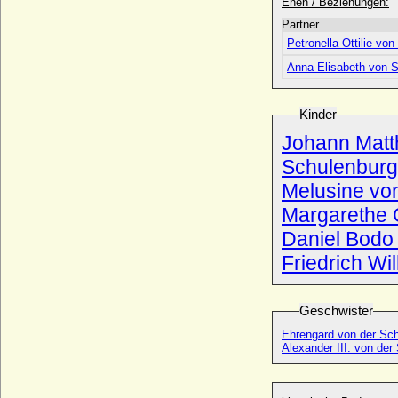
Gustav Karl Heinrich Ferdinand Emil von
Ehen / Beziehungen:
Arnim, General
Partner
* 28.01.1829; + 20.04.1909
Petronella Ottilie v
Gustav Leopold von Beust, Freiherr
Anna Elisabeth von 
* 23.07.1741; + 1807
Gustav Paul Friedrich Karl von Arnim,
Generalleutnant
Kinder
* 18.06.1856; + 06.10.1932
Johann Matt
Gustav Paul Günter von Arnim (Günter
Schulenburg
von Arnim)
* 15.09.1895; + 14.03.1962
Melusine von
Gustav V. von Schweden
Margarethe 
* 16.06.1858; + 29.10.1950
Daniel Bodo
Gustav VI. Adolf von Schweden
* 11.11.1882; + 15.09.1973
Friedrich Wi
Gustav von Brandenburg
* 24.08.1820; + 09.03.1909
Geschwister
Gustav von Hessen-Homburg
Ehrengard von der Sc
* 17.02.1781; + 08.09.1848
Alexander III. von der
Gustav von Maltzahn (Gustav Helmuth
Theodor Dietrich von Maltzahn), Freiherr,
Reichsgraf von Plessen