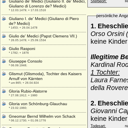
Giuliano de' Medici (Giuliano II. de' Medici,
Sterbeort:
R
Giuliano di Lorenzo de? Medici)
* 12.03.1479; + 17.03.1516
persönliche Ang
Giuliano I. de' Medici (Giuliano di Piero
de? Medici)
1. Eheschli
* 1453; + 26.04.1478
Orso Orsini 
Giulio de' Medici (Papst Clemens VII.)
keine Kinder 
* 26.05.1478; + 25.09.1534
Giulio Rasponi
* 1782; + 1876
Illegitime 
Giuseppe Consolo
Kardinal Rod
* 06.09.1948;
1 Tochter:
Glismut (Glismoda), Tochter des Kaisers
Arnulf von Kärnten
Laura Farnes
* um 865; + 26.04.924
della Rovere,
Gloria Rubio-Alatorre
* 27.08.1912; + 1980
2. Eheschl
Gloria von Schönburg-Glauchau
* 23.02.1960;
Giovanni Ca
Gneomar Bernd Wilhelm von Schack
keine Kinder
* 06.12.1730; + 01.09.1776
Todesart:
na