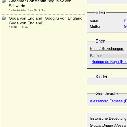
Gneomar Constantin Boguslav von
Schwerin
* 03.11.1721; + 19.07.1769
Eltern
Goda von England (Godgifu von England,
Vater:
P
Guda von England)
Mutter:
G
* 1004; + 1047
Godard Adriaan van Reede, Baron van
Reede
Ehen
* 06.01.1621; + 09.10.1691
Ehen / Beziehungen:
Godard Adriaan van Reede, 3rd Earl of
Partner
Athlone
Rodrigo de Borja (Rod
* 25.01.1716; + 20.10.1736
Godard van Reede, Herr von Amerongen
* 23.01.1593; + 03.10.1641
Kinder
Godard van Reede (Godard van Ginkel),
1st Earl of Athlone
* 04.06.1644; + 11.02.1702/1703
Geschwister
Godard von Aldenburg-Bentinck, Graf
Alessandro Farnese (Pa
* 03.08.1857; + 04.01.1940, Schloss Amerongen
Godart von Wylich (Gottfried von Wylich
zu Huet), Ritter
historische Bedeutung
* ?; + 07.09.1486
Giulias Bruder Alessa