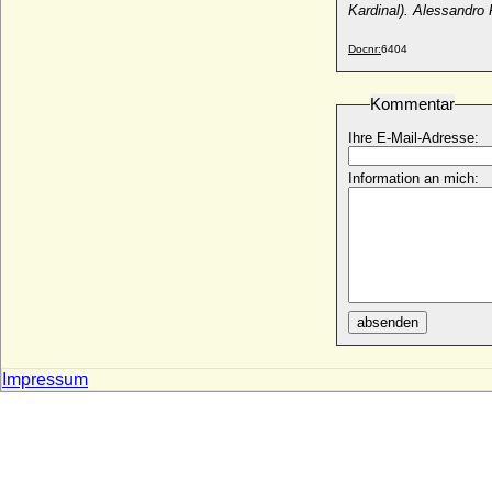
Godela von der Schulenburg (Gödel von
Kardinal). Alessandro 
der Schulenburg)
* 1583/1589; + 14.02.1614
Docnr:
6404
Goedela von Bismarck-Schönhausen,
Gräfin
Kommentar
* 04.03.1896; + 12.06.1981
Ihre E-Mail-Adresse:
Gödel von Alvensleben (Gundelina von
Alvensleben)
Information an mich:
* ?; + nach 02.12.1529
Gödel von Maltzan (Gundelina von
Maltzan)
* ?; + 11.03.1575
Gödela Magdalena von der Asseburg
* ?; + 16.03.1663
absenden
Götz von Berlichingen zu Hornberg
(Gottfried von Berlichingen; Götz von
Berlichingen mit der eisernen Hand),
Impressum
Reichsritter
* 1480; + 23.07.1562
Gonzalo de Borbón y Dampierre
* 05.06.1937; + 27.05.2000
Gonzalo de España (Gonzalo de Borbón y