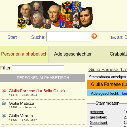
* 22.09.1840; + 05.08.1912
Giselbert von Lothringen
* um 890; + 02.10.939
Giselbert von Luxemburg
* 1005 (1007); + 14.08.1059
Giselbert von Maasgau (Giselbert II. von
Start
Suche:
an:
D
Maasgau)
* um 825; + nach 877
Giulia Crespi
Personen alphabetisch
Adelsgeschlechter
Grabstät
* 07.03.1930;
Giulia de' Medici
Filter:
Giulia Farnese (La 
* 1534; + 1588
Stammbaum anzeigen
PERSONEN ALPHABETISCH
Giulia della Rovere
+ 04.04.1563
Giulia Farnese (La
Giulia Farnese (La Bella Giulia)
Adelsgeschlecht:
Hau
* 1474; + 23.03.1524
Stammdaten
Giulia Matuzzi
* 1492; + unbekannt
geboren:
1
Giulia Varano
gestorben:
2
* 1523; + 17.02.1547
Geburtsort:
C