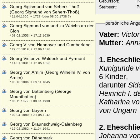
Geburtsort:
P
Georg Sigismund von Seherr-Thoß
Sterbeort:
P
(Georg Sigmund von Seherr-Thoß)
* 11.04.1656; + 1728 (oder 08.05.1738 ?)
persönliche Ang
Georg Sigmund von und zu Weichs an der
Glon
Vater:
Victo
* 03.02.1553; + 17.11.1639
Mutter:
Ann
Georg V. von Hannover und Cumberland
* 27.05.1819; + 12.06.1878
1. Eheschli
Georg Victor zu Waldeck und Pyrmont
* 14.01.1831; + 12.05.1893
Kunigunde v
Georg von Arnim (Georg Wilhelm IV. von
6 Kinder
,
Arnim)
* 03.10.1806; + 09.11.1845
darunter
Sid
Georg von Battenberg (George
Heinrich I. 
Mountbatten)
Katharina vo
* 06.11.1892; + 08.04.1938
von Ungarn
Georg von Bayern
* 02.04.1880; + 31.05.1943
Georg von Braunschweig-Calenberg
2. Eheschli
* 17.02.1582; + 11.04.1641
Johanna von
Georg von Dänemark