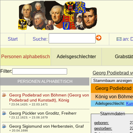
Reichsgraf
* 21.08.1705; + 14.05.1785
G e o r g Ludwig von Schleswig-Holstein-
Gottorp
* 16.03.1719; + 07.09.1763
Georg Nikolas von Merenberg
* 13.02.1871; + 31.05.1948
Start
Suche:
an:
D
Georg Otto Friedrich von Jagow
* 19.12.1742; + 27.02.1810
Personen alphabetisch
Adelsgeschlechter
Grabstät
Georg Philipp von Veltheim (Georg Philipp
I. von Veltheim)
* 14.01.1644; + 29.07.1683
Filter:
Georg Podiebrad v
Georg Philipp von Veltheim (Georg Philipp
Stammbaum anzeigen
PERSONEN ALPHABETISCH
III. von Veltheim)
* 19.08.1703 (oder: 26.08.1703); + 22.12.1758
Georg Podiebrad 
Georg Podiebrad von Böhmen (Georg von
König von Böhm
Podiebrad und Kunstadt), König
Adelsgeschlecht:
Kun
* 23.04.1420; + 22.03.1471
Georg Pückler von Groditz, Freiherr
Stammdaten
* 23.12.1623; + 23.08.1679
geboren:
2
Georg Sigismund von Herberstein, Graf
gestorben:
2
+ 20.04.1696