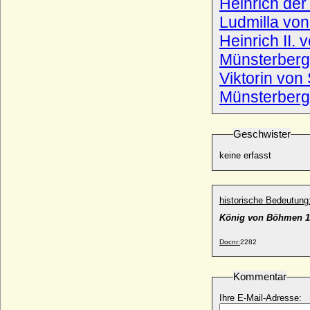
Heinrich der
* 29.09.1632; + 19.07.1676
Ludmilla vo
Georg von Hessen-Kassel
* 08.01.1691; + 05.03.1755
Heinrich II.
Georg von Hochberg, Graf
Münsterberg,
* 08.10.1987;
Viktorin von
Georg von Hohenberg, Herzog
Münsterberg
* 25.04.1929;
Georg von Kameke
* ?; + 1649
Geschwister
Georg von Köller
keine erfasst
* 17.02.1823; + 12.03.1916
Georg von Kunheim (1)
* 1483 (1480 ?); + 28.09.1543
historische Bedeutung
Georg von Mecklenburg
König von Böhmen 1
* um 1620; + 1675
Georg von Mecklenburg, Herzog
Docnr:
2282
* 22.02.1529; + 20.07.1552
Georg von Mecklenburg-Strelitz
Kommentar
* 12.08.1779; + 06.09.1860
Ihre E-Mail-Adresse:
Georg von Mecklenburg-Strelitz
* 11.01.1824; + 20.06.1876