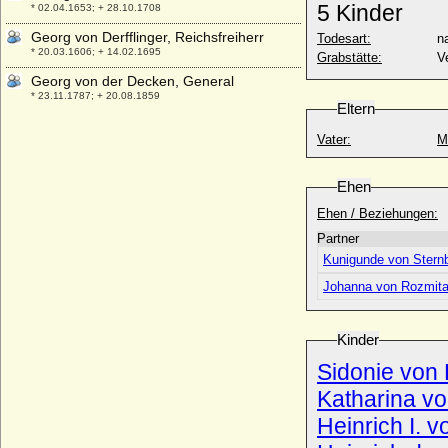
5 Kinder
* 02.04.1653; + 28.10.1708
Georg von Derfflinger, Reichsfreiherr
Todesart:
na
* 20.03.1606; + 14.02.1695
Grabstätte:
V
Georg von der Decken, General
* 23.11.1787; + 20.08.1859
Eltern
Georg von der Groeben (1)
Vater:
M
* 1510 ?; + 1577
Georg von der Pfalz-Simmern-Sponheim
* 20.02.1518; + 17.05.1569
Ehen
Georg von Götz (Georg Adolf Ludwig von
Ehen / Beziehungen:
Götz)
Partner
* 08.04.1875; + 02.11.1918
Kunigunde von Sternb
Georg von Habsburg (Georg von
Johanna von Rozmital
Habsburg-Lothringen )
* 16.12.1964;
Georg von Hannover
Kinder
* 09.12.1949;
Sidonie von
Georg von Herberstein, Freiherr
Katharina v
* 28.01.1529; + 1586
Heinrich I. 
Georg von Hessen-Darmstadt-Itter (Georg
III. von Hessen-Itter)