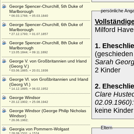
George Spencer-Churchill, 5th Duke of
persönliche Ang
Marlborough
* 06.03.1766; + 05.03.1840
Vollständig
George Spencer-Churchill, 6th Duke of
Milford Hav
Marlborough
* 27.12.1793; + 01.07.1857
George Spencer-Churchill, 8th Duke of
1. Eheschli
Marlborough
(geschieden
* 13.05.1844; + 09.11.1892
Sarah Georg
George V. von Großbritannien und Irland
(Georg V.)
2 Kinder
* 03.06.1865; + 20.01.1936
George VI. von Großbritannien und Irland
(Georg VI.)
2. Eheschli
* 14.12.1895; + 06.02.1952
Clare Huste
George Windsor
02.09.1960):
* 20.12.1902; + 25.08.1942
keine Kinder
George Windsor (George Philip Nicholas
Windsor)
* 26.06.1962;
Eltern
Georgia von Pommern-Wolgast
* 28.09.1531; + 1574