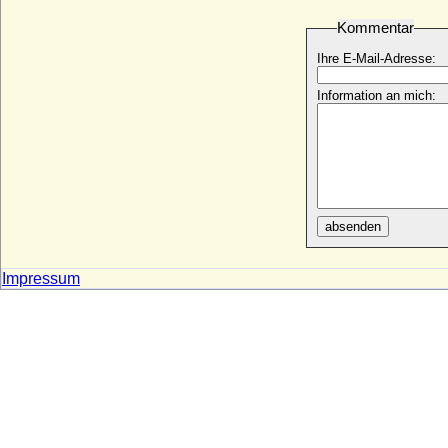
* 01.12.1856; + 30.11.1934
Kommentar
Georgine Albertine Ernestine von Ahlefeldt
* 05.04.1828; + 07.06.1902
Ihre E-Mail-Adresse:
Georgine Charlotte Auguste von
Wallmoden-Gimborn
Information an mich:
* 01.01.1770; + 13.08.1859
Georgine von Löwenstern (bzw. Georgine
von Løwenstern)
* 21.01.1819; + 16.04.1893
Georgine von Wilczek, Reichsgräfin
* 24.10.1921; + 18.10.1989
absenden
Georgios I. von Griechenland
* 24.12.1845; + 18.03.1913
Impressum
Georgios II. von Griechenland (Georg II.
von Griechenland)
* 19.07.1890; + 01.04.1947
Georgios von Griechenland und
Dänemark
* 24.06.1869; + 25.11.1957
Gerberga von Boulogne
+ um 1049