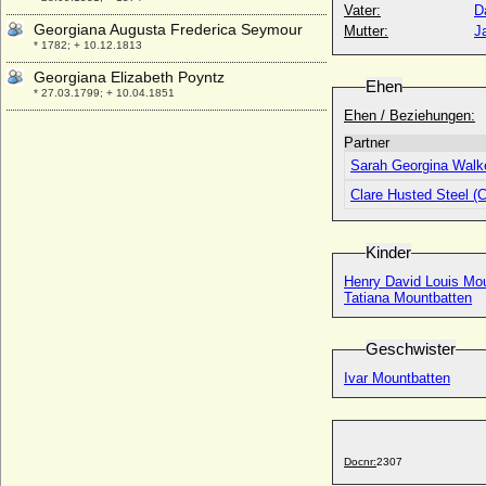
Vater:
D
Georgiana Augusta Frederica Seymour
Mutter:
J
* 1782; + 10.12.1813
Georgiana Elizabeth Poyntz
Ehen
* 27.03.1799; + 10.04.1851
Ehen / Beziehungen:
Georgiana Spencer (Georgiana
Cavendish)
Partner
* 07.06.1757; + 30.03.1806
Sarah Georgina Walk
Georgina Carolina Carteret
Clare Husted Steel (
* 1716; + 21.08.1780
Georgij (Juri) Alexandrowitsch Romanow
Kinder
Georgij Konstantinowitsch Romanow
Henry David Louis Mo
(Georgi Konstantinowitsch)
Tatiana Mountbatten
* 23.04.1903; + 07.11.1938
Georgij Maximilianowitsch Romanowski
Geschwister
von Leuchtenberg (Georg de
Beauharnais)
Ivar Mountbatten
* 29.02.1852; + 03.05.1912
Georgij Michailowitsch Romanow
* 23.08.1863; + 28.01.1919
Docnr:
2307
Georgina Festetics von Tolna, Gräfin