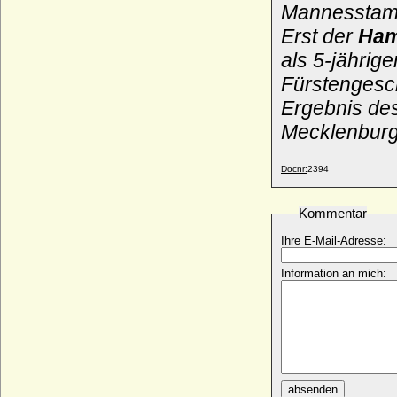
* 18.06.1856; + 06.10.1932
Mannesstam
Gustav Paul Günter von Arnim (Günter
Erst der
Ham
von Arnim)
als 5-jährig
* 15.09.1895; + 14.03.1962
Fürstengesc
Gustav V. von Schweden
* 16.06.1858; + 29.10.1950
Ergebnis de
Gustav VI. Adolf von Schweden
Mecklenburg
* 11.11.1882; + 15.09.1973
Gustav von Brandenburg
Docnr:
2394
* 24.08.1820; + 09.03.1909
Gustav von Hessen-Homburg
Kommentar
* 17.02.1781; + 08.09.1848
Ihre E-Mail-Adresse:
Gustav von Maltzahn (Gustav Helmuth
Theodor Dietrich von Maltzahn), Freiherr,
Reichsgraf von Plessen
Information an mich:
* 03.12.1788; + 12.01.1862
Gustav von Maltzahn
* 02.08.1817; + 07.01.1871
Gustav von Maltzahn (Gustav Robert von
Maltzahn), Freiherr
* 20.10.1807; + 13.08.1882
absenden