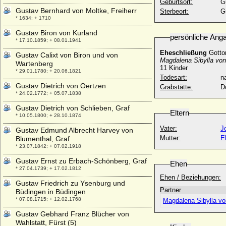
Geburtsort:
G
Gustav Bernhard von Moltke, Freiherr
Sterbeort:
G
* 1634; + 1710
Gustav Biron von Kurland
persönliche Ang
* 17.10.1859; + 08.01.1941
Eheschließung
Gotto
Gustav Calixt von Biron und von
Magdalena Sibylla von
Wartenberg
11 Kinder
* 29.01.1780; + 20.06.1821
Todesart:
na
Gustav Dietrich von Oertzen
Grabstätte:
D
* 24.02.1772; + 05.07.1838
Gustav Dietrich von Schlieben, Graf
Eltern
* 10.05.1800; + 28.10.1874
Vater:
J
Gustav Edmund Albrecht Harvey von
Mutter:
E
Blumenthal, Graf
* 23.07.1842; + 07.02.1918
Gustav Ernst zu Erbach-Schönberg, Graf
Ehen
* 27.04.1739; + 17.02.1812
Ehen / Beziehungen:
Gustav Friedrich zu Ysenburg und
Partner
Büdingen in Büdingen
* 07.08.1715; + 12.02.1768
Magdalena Sibylla vo
Gustav Gebhard Franz Blücher von
Wahlstatt, Fürst (5)