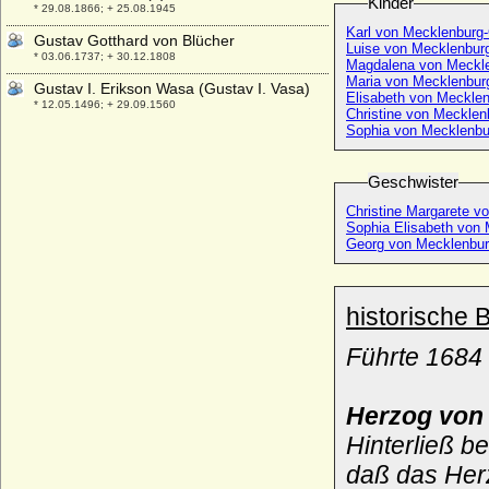
Kinder
* 29.08.1866; + 25.08.1945
Karl von Mecklenburg
Gustav Gotthard von Blücher
Luise von Mecklenbur
* 03.06.1737; + 30.12.1808
Magdalena von Meckl
Maria von Mecklenbur
Gustav I. Erikson Wasa (Gustav I. Vasa)
Elisabeth von Meckle
* 12.05.1496; + 29.09.1560
Christine von Meckle
Sophia von Mecklenbu
Gustav II. Adolf von Schweden
* 19.12.1594; + 16.11.1632
Geschwister
Gustav III. von Schweden
* 24.01.1746; + 29.03.1792
Christine Margarete v
Sophia Elisabeth von
Gustav IV. Adolf von Schweden
Georg von Mecklenbu
* 01.11.1778; + 07.02.1837
Gustav Karl Frederik von Blücher-Altona,
Graf
historische 
* 15.12.1798; + 25.03.1864
Gustav Karl Heinrich Ferdinand Emil von
Führte 1684 
Arnim, General
* 28.01.1829; + 20.04.1909
Herzog von
Gustav Leopold von Beust, Freiherr
* 23.07.1741; + 1807
Hinterließ b
Gustav Paul Friedrich Karl von Arnim,
daß das Her
Generalleutnant