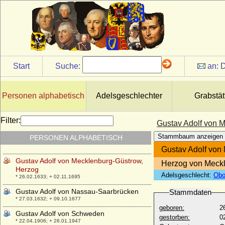
Gunzelin VI. zu Wittenburg (Günzel VI.
von Schwerin-Wittenburg), Graf
+ 1327
Gunzelin von Meißen (Gunzelin von
Kuckenburg)
* um 965; + nach 1017
Gustav Adolf Karl Hans Casimir von
Start
Suche:
an:
D
Oertzen
* 02.09.1864; + 19.11.1926
Gustav Adolf von der Schulenburg
Personen alphabetisch
Adelsgeschlechter
Grabstät
* 04.101632; + 27.09.1691
Gustav Adolf von Ingenheim
Filter:
Gustav Adolf von 
* 02.01.1789; + 04.09.1855
Stammbaum anzeigen
PERSONEN ALPHABETISCH
Gustav Adolf von Maltzahn
* 01.08.1698 (Taufe); + 29.10.1766
Gustav Adolf von
Gustav Adolf von Mecklenburg-Güstrow,
Herzog von Meck
Herzog
Adelsgeschlecht:
Obo
* 26.02.1633; + 02.11.1695
Gustav Adolf von Nassau-Saarbrücken
Stammdaten
* 27.03.1632; + 09.10.1677
geboren:
2
Gustav Adolf von Schweden
gestorben:
0
* 22.04.1906; + 26.01.1947