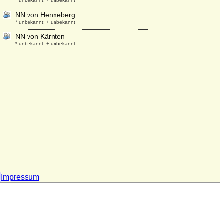
* unbekannt; + unbekannt
NN von Henneberg
* unbekannt; + unbekannt
NN von Kärnten
* unbekannt; + unbekannt
NN von Kessel
* unbekannt; + vor 1304
NN von Meißen
* unbekannt; + vor 986
NN von Perg
+ 1105
NN von Plessen
* keine Daten; + keine Daten
NN von Quitzow
* keine Daten; + keine Daten
NN von Ungarn
* unbekannt; + nach 987
Impressum
NN von Winzenburg
* 1149; + vor 1204
NN von Züle (a.d.H. Boitzenburg)
* keine Daten; + keine Daten