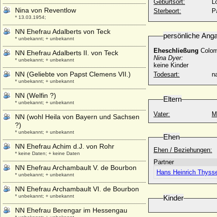
Geburtsort:
L
Nina von Reventlow
Sterbeort:
P
* 13.03.1954;
NN Ehefrau Adalberts von Teck
persönliche Ang
* unbekannt; + unbekannt
Eheschließung
Colom
NN Ehefrau Adalberts II. von Teck
Nina Dyer:
* unbekannt; + unbekannt
keine Kinder
NN (Geliebte von Papst Clemens VII.)
Todesart:
na
* unbekannt; + unbekannt
NN (Welfin ?)
Eltern
* unbekannt; + unbekannt
Vater:
M
NN (wohl Heila von Bayern und Sachsen
?)
* unbekannt; + unbekannt
Ehen
NN Ehefrau Achim d.J. von Rohr
Ehen / Beziehungen:
* keine Daten; + keine Daten
Partner
NN Ehefrau Archambault V. de Bourbon
Hans Heinrich Thyss
* unbekannt; + unbekannt
NN Ehefrau Archambault VI. de Bourbon
* unbekannt; + unbekannt
Kinder
NN Ehefrau Berengar im Hessengau