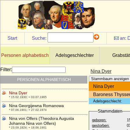
Nikolaus von Oldenburg
* 10.08.1897; + 03.04.1970
Nikolaus Wilhelm von Nassau
* 20.09.1832; + 17.09.1905
Nils Friis von Frijsenborg (Niels Friis von
Frijsenborg), Graf
Start
Suche:
an:
D
* 22.06.1665; + 05.02.1699
Nils Kettilsson Vasa
* um 1332; + nach 1378
Personen alphabetisch
Adelsgeschlechter
Grabstät
Nina Cecilia Cavendish-Bentinck (Cecilia
Cavendish-Bentinck)
Filter:
Nina Dyer
* 11.09.1862; + 23.06.1938
Stammbaum anzeigen
PERSONEN ALPHABETISCH
Nina Cotta
* 11.04.1898; + 1944
Nina Dyer
Nina Dyer
Baroness Thysse
* 15.02.1930; + 03.07.1965
Adelsgeschlecht:
Nina Georgijewna Romanowa
* 07.06.1901; + 27.02.1974
Stammdaten
Nina von Olfers (Theodora Augusta
geboren:
1
Johanna Nina von Olfers)
gestorben:
0
* 23.09.1824; + 18.06.1901