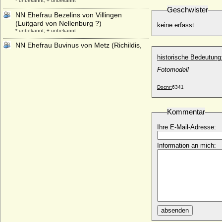
* unbekannt; + unbekannt
Geschwister
NN Ehefrau Bezelins von Villingen
(Luitgard von Nellenburg ?)
keine erfasst
* unbekannt; + unbekannt
NN Ehefrau Buvinus von Metz (Richildis,
Richardis von Arles ?)
historische Bedeutung
* unbekannt; + unbekannt
Fotomodell
NN Ehefrau Damian Njegos
* unbekannt; + unbekannt
Docnr:
6341
NN Ehefrau des Engelhard von und zu
Weichs an der Glon
Kommentar
* keine Daten; + keine Daten
NN Ehefrau des Gerhard von Rohr
Ihre E-Mail-Adresse:
NN Ehefrau des Leopold Heinrich von der
Information an mich:
Goltz
* keine Daten; + keine Daten
NN Ehefrau des Wartislaw von Pommern-
Schlawe
* unbekannt; + unbekannt
NN Ehefrau Friedrich II. von Zollern und
absenden
Hohenberg
* unbekannt; + unbekannt