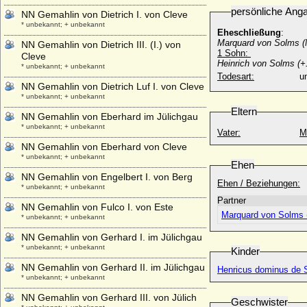
persönliche Ang
NN Gemahlin von Dietrich I. von Cleve
* unbekannt; + unbekannt
Eheschließung
:
Marquard von Solms (
NN Gemahlin von Dietrich III. (I.) von
1 Sohn:
Cleve
Heinrich von Solms (+
* unbekannt; + unbekannt
Todesart:
u
NN Gemahlin von Dietrich Luf I. von Cleve
* unbekannt; + unbekannt
Eltern
NN Gemahlin von Eberhard im Jülichgau
* unbekannt; + unbekannt
Vater:
M
NN Gemahlin von Eberhard von Cleve
* unbekannt; + unbekannt
Ehen
NN Gemahlin von Engelbert I. von Berg
Ehen / Beziehungen:
* unbekannt; + unbekannt
Partner
NN Gemahlin von Fulco I. von Este
Marquard von Solms 
* unbekannt; + unbekannt
NN Gemahlin von Gerhard I. im Jülichgau
* unbekannt; + unbekannt
Kinder
NN Gemahlin von Gerhard II. im Jülichgau
Henricus dominus de 
* unbekannt; + unbekannt
NN Gemahlin von Gerhard III. von Jülich
Geschwister