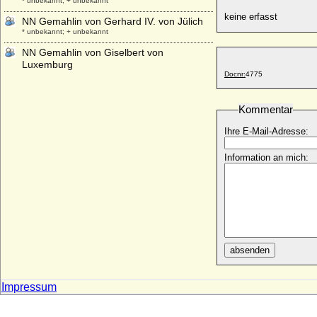
* unbekannt; + unbekannt
keine erfasst
NN Gemahlin von Gerhard IV. von Jülich
* unbekannt; + unbekannt
NN Gemahlin von Giselbert von
Luxemburg
Docnr:
4775
* unbekannt; + unbekannt
NN Gemahlin von Gunzelin von
Kuckenburg
Kommentar
* unbekannt; + unbekannt
Ihre E-Mail-Adresse:
NN Gemahlin von Rütger von Cleve
* unbekannt; + unbekannt
Information an mich:
NN Gemahlin von Wilhelm I. von Jülich
* unbekannt; + unbekannt
NN Gräfin von Berg
* unbekannt; + unbekannt
NN von Bülow
* keine Daten; + keine Daten
absenden
NN von Egisheim
* unbekannt; + unbekannt
Impressum
NN von Geroldseck
* unbekannt; + unbekannt