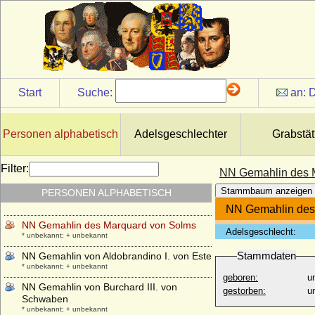
* unbekannt; + unbekannt
NN Ehefrau von Zemuzil von Pommern
* unbekannt; + unbekannt
NN Geliebte Ludwig XV. (Irène de Buisson
de Longpré)
+ 1767
Start
Suche:
an:
D
NN Geliebte von Charles IV. du Maine
* unbekannt; + unbekannt
NN Gemahlin des Heinrich I. von Solms
Personen alphabetisch
Adelsgeschlechter
Grabstät
* unbekannt; + unbekannt
NN Gemahlin des Henricus de Solmesso
Filter:
NN Gemahlin des 
* unbekannt; + unbekannt
Stammbaum anzeigen
PERSONEN ALPHABETISCH
NN Gemahlin des Hermann I. zur Lippe
+ nach 1140
NN Gemahlin des
NN Gemahlin des Marquard von Solms
Adelsgeschlecht:
* unbekannt; + unbekannt
Stammdaten
NN Gemahlin von Aldobrandino I. von Este
* unbekannt; + unbekannt
geboren:
u
NN Gemahlin von Burchard III. von
gestorben:
u
Schwaben
* unbekannt; + unbekannt