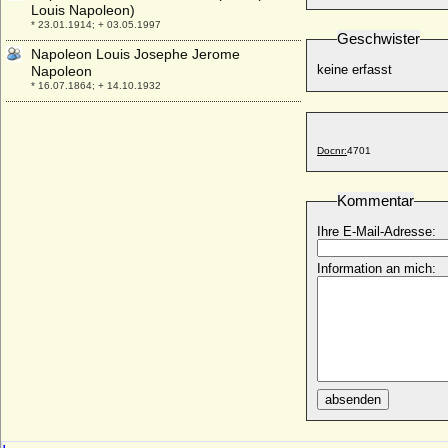
Louis Napoleon)
* 23.01.1914; + 03.05.1997
Geschwister
Napoleon Louis Josephe Jerome
keine erfasst
Napoleon
* 16.07.1864; + 14.10.1932
Napoleon Louis Michel Ney (Napoleon
Ney)
* 11.01.1870; + 21.10.1928
Docnr:
4701
Napoleon Lucien Charles Murat
* 16.05.1803; + 10.04.1878
Kommentar
Napoleon Victor Bonaparte (Victor
Ihre E-Mail-Adresse:
Napoléon Bonaparte)
* 18.07.1862; + 03.05.1926
Information an mich:
Natalja Alexandrowna Golizyna (Natalia
Galitzine)
* 13.10.1906; + 28.03.1989
Natalja Alexandrowna Puschkina (Natalia
Alexandrovna Pushkina-Dubelt)
* 23.05.1836; + 10.03.1913
absenden
Natalja Alexejewna Romanowa
* 04.09.1674; + 29.06.1716
Natalja Fedorowna Wonljarskaja (Nataliya