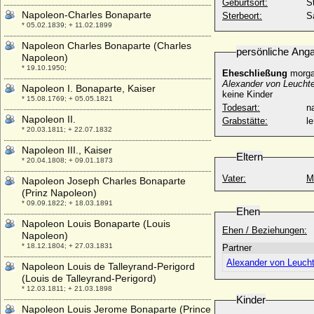
Geburtsort:
S
Napoleon-Charles Bonaparte
Sterbeort:
S
* 05.02.1839; + 11.02.1899
Napoleon Charles Bonaparte (Charles
persönliche Ang
Napoleon)
* 19.10.1950;
Eheschließung
morga
Alexander von Leucht
Napoleon I. Bonaparte, Kaiser
keine Kinder
* 15.08.1769; + 05.05.1821
Todesart:
na
Napoleon II.
Grabstätte:
l
* 20.03.1811; + 22.07.1832
Napoleon III., Kaiser
Eltern
* 20.04.1808; + 09.01.1873
Vater:
M
Napoleon Joseph Charles Bonaparte
(Prinz Napoleon)
* 09.09.1822; + 18.03.1891
Ehen
Napoleon Louis Bonaparte (Louis
Ehen / Beziehungen:
Napoleon)
* 18.12.1804; + 27.03.1831
Partner
Alexander von Leuch
Napoleon Louis de Talleyrand-Perigord
(Louis de Talleyrand-Perigord)
* 12.03.1811; + 21.03.1898
Kinder
Napoleon Louis Jerome Bonaparte (Prince