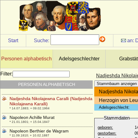
Start
Suche:
an:
D
Nadeshda Alexandrowna Dreyer
* 1861; + 1929
Nadeshda Michailowna von Torby
Personen alphabetisch
Adelsgeschlechter
Grabstät
* 28.03.1896; + 22.01.1963
Nadine McDougall
Filter:
Nadjeshda Nikolaje
* 05.06.1908; + 06.06.2000
Stammbaum anzeigen
PERSONEN ALPHABETISCH
Nadja Anna Zsoeks, Dr.
* 20.02.1975;
Nadjeshda Nikola
Nadjeshda Nikolajewna Caralli (Nadjeshda
Herzogin von Leu
Nikolajewna Karalli)
Adelsgeschlecht:
* 14.07.1883; + 09.02.1964
Napoleon Achille Murat
Stammdaten
* 21.01.1801; + 15.04.1847
geboren:
1
Napoleon Berthier de Wagram
gestorben:
0
* 11.09.1810; + 10.02.1887