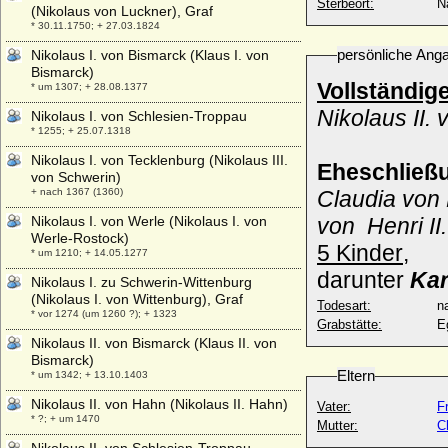
Sterbeort:
N
(Nikolaus von Luckner), Graf
* 30.11.1750; + 27.03.1824
persönliche Ang
Nikolaus I. von Bismarck (Klaus I. von
Bismarck)
Vollständig
* um 1307; + 28.08.1377
Nikolaus II.
Nikolaus I. von Schlesien-Troppau
* 1255; + 25.07.1318
Nikolaus I. von Tecklenburg (Nikolaus III.
Eheschließ
von Schwerin)
+ nach 1367 (1360)
Claudia von 
Nikolaus I. von Werle (Nikolaus I. von
von
Henri II
Werle-Rostock)
5 Kinder
,
* um 1210; + 14.05.1277
darunter
Kar
Nikolaus I. zu Schwerin-Wittenburg
(Nikolaus I. von Wittenburg), Graf
Todesart:
na
* vor 1274 (um 1260 ?); + 1323
Grabstätte:
E
Nikolaus II. von Bismarck (Klaus II. von
Bismarck)
Eltern
* um 1342; + 13.10.1403
Nikolaus II. von Hahn (Nikolaus II. Hahn)
Vater:
F
* ?; + um 1470
Mutter:
C