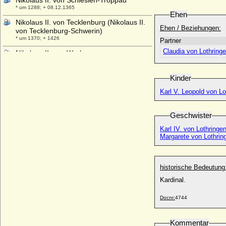
Nikolaus II. von Schlesien-Troppau
* um 1288; + 08.12.1365
Ehen
Nikolaus II. von Tecklenburg (Nikolaus II.
Ehen / Beziehungen:
von Tecklenburg-Schwerin)
* um 1370; + 1426
Partner
Claudia von Lothringe
Nikolaus II. von Werle
* vor 1275; + 12.10.1316
Nikolaus III. von Bismarck (Klaus III. von
Kinder
Bismarck)
Karl V. Leopold von Lo
* um 1385; + um 1431 (vor 1437)
Nikolaus III. von Schlesien-Troppau
* 1339; + 09.07.1394
Geschwister
Nikolaus III. von Tecklenburg (Nikolaus III.
Karl IV. von Lothringen
der Böse von Tecklenburg-Schwerin)
Margarete von Lothring
+ 08.06.1508
Nikolaus V. von Werle
+ 21.08.1408
historische Bedeutung
Kardinal.
Nikolaus von Bismarck-Schönhausen,
Graf
* 26.05.1896; + 20.01.1940
Docnr:
4744
Nikolaus von Choltic auf Sedlnice
* 1432; + nach 1472
Kommentar