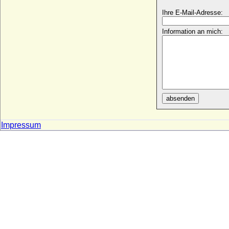
Nikolaus von Holstein
Ihre E-Mail-Adresse:
* nach 1320; + 08.05.1397
Nikolaus von Luckner (Johann Nikolaus
Information an mich:
von Luckner, Nicolas Luckner), Graf
* 12.01.1722; + 04.01.1794
Nikolaus von Oldenburg
* 09.05.1840; + 20.01.1886
Nikolaus von Oldenburg
* 10.08.1897; + 03.04.1970
absenden
Nikolaus Wilhelm von Nassau
* 20.09.1832; + 17.09.1905
Impressum
Nils Friis von Frijsenborg (Niels Friis von
Frijsenborg), Graf
* 22.06.1665; + 05.02.1699
Nils Kettilsson Vasa
* um 1332; + nach 1378
Nina Cecilia Cavendish-Bentinck (Cecilia
Cavendish-Bentinck)
* 11.09.1862; + 23.06.1938
Nina Cotta
* 11.04.1898; + 1944