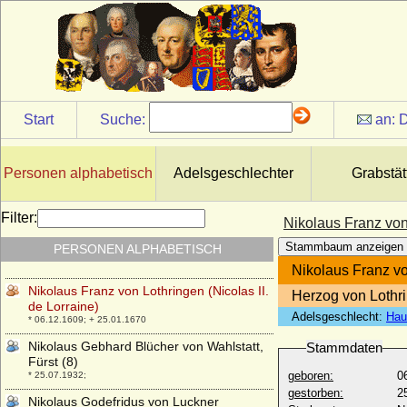
* 06.11.1856; + 05.01.1929
Nikolaj Romanowitsch Romanow
* 26.09.1922;
Nikolaos von Griechenland
* 09.01.1872; + 08.02.1938
Nikolaos von Griechenland
Start
Suche:
an:
D
* 01.10.1969;
Nikolaus Andreas von Maltzan, Graf
* 10.03.1670; + 19.09.1718
Personen alphabetisch
Adelsgeschlechter
Grabstät
Nikolaus Bartholomäus von Danckelmann,
Freiherr
Filter:
Nikolaus Franz von 
* 25.05.1650; + 27.10.1739
Stammbaum anzeigen
PERSONEN ALPHABETISCH
Nikolaus Christoph von Kleist
* 02.09.1667; + 11.11.1725
Nikolaus Franz von
Nikolaus Franz von Lothringen (Nicolas II.
Herzog von Lothri
de Lorraine)
Adelsgeschlecht:
Hau
* 06.12.1609; + 25.01.1670
Nikolaus Gebhard Blücher von Wahlstatt,
Stammdaten
Fürst (8)
geboren:
0
* 25.07.1932;
gestorben:
2
Nikolaus Godefridus von Luckner