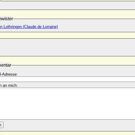
r
wister
n Lothringen (Claude de Lorraine)
entar
l-Adresse:
n an mich:
n