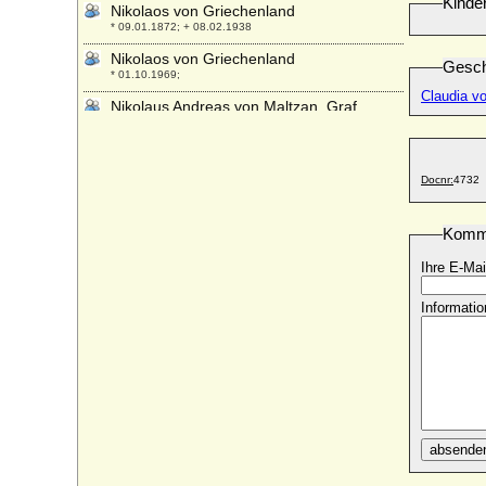
Kinde
Nikolaos von Griechenland
* 09.01.1872; + 08.02.1938
Nikolaos von Griechenland
Gesch
* 01.10.1969;
Claudia vo
Nikolaus Andreas von Maltzan, Graf
* 10.03.1670; + 19.09.1718
Nikolaus Bartholomäus von Danckelmann,
Freiherr
Docnr:
4732
* 25.05.1650; + 27.10.1739
Nikolaus Christoph von Kleist
Komm
* 02.09.1667; + 11.11.1725
Nikolaus Franz von Lothringen (Nicolas II.
Ihre E-Mai
de Lorraine)
* 06.12.1609; + 25.01.1670
Informatio
Nikolaus Gebhard Blücher von Wahlstatt,
Fürst (8)
* 25.07.1932;
Nikolaus Godefridus von Luckner
(Nikolaus von Luckner), Graf
* 30.11.1750; + 27.03.1824
absende
Nikolaus I. von Bismarck (Klaus I. von
Bismarck)