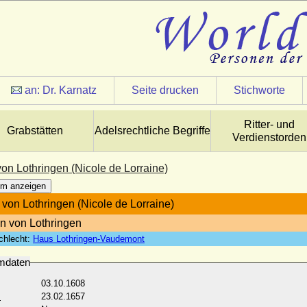
an:
Dr. Karnatz
Seite drucken
Stichworte
Ritter- und
Grabstätten
Adelsrechtliche Begriffe
Verdienstorden
on Lothringen (Nicole de Lorraine)
m anzeigen
 von Lothringen (Nicole de Lorraine)
n von Lothringen
chlecht:
Haus Lothringen-Vaudemont
mdaten
03.10.1608
:
23.02.1657