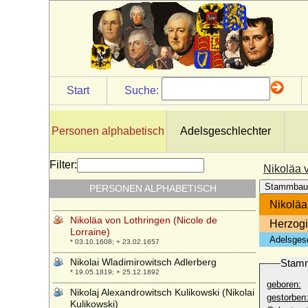
* 1587; + 30.08.1635
Nicoline Rosenkrantz (Nicoline
Christiansdatter Rosenkrantz)
* 06.01.1721; + 07.02.1771
Nikita Alexandrowitsch Romanow
* 04.01.1900; + 12.09.1974
Start
Suche:
Nikita Romanowitsch (Nikita
Romanowitsch Sacharin)
+ 23.04.1586
Personen alphabetisch
Adelsgeschlechter
Niklot Fürst der Abodriten (Fürst der
Obotriten)
* um 1100; + 08.11.1160
Filter:
Nikoläa v
Nikola von Montenegro (Nikolaj von
Stammbau
PERSONEN ALPHABETISCH
Montenegro)
* 25.09.1841; + 01.03.1921
Nikoläa
Nikoläa von Lothringen (Nicole de
Herzogi
Lorraine)
Adelsges
* 03.10.1608; + 23.02.1657
Nikolai Wladimirowitsch Adlerberg
Stam
* 19.05.1819; + 25.12.1892
geboren:
Nikolaj Alexandrowitsch Kulikowski (Nikolai
gestorben
Kulikowski)