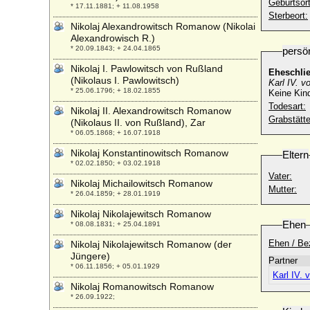
Geburtsort
* 17.11.1881; + 11.08.1958
Sterbeort:
Nikolaj Alexandrowitsch Romanow (Nikolai
Alexandrowisch R.)
* 20.09.1843; + 24.04.1865
persö
Nikolaj I. Pawlowitsch von Rußland
Eheschli
(Nikolaus I. Pawlowitsch)
Karl IV. v
* 25.06.1796; + 18.02.1855
Keine Kin
Todesart:
Nikolaj II. Alexandrowitsch Romanow
Grabstätte
(Nikolaus II. von Rußland), Zar
* 06.05.1868; + 16.07.1918
Nikolaj Konstantinowitsch Romanow
Eltern
* 02.02.1850; + 03.02.1918
Vater:
Nikolaj Michailowitsch Romanow
Mutter:
* 26.04.1859; + 28.01.1919
Nikolaj Nikolajewitsch Romanow
Ehen
* 08.08.1831; + 25.04.1891
Ehen / Be
Nikolaj Nikolajewitsch Romanow (der
Jüngere)
Partner
* 06.11.1856; + 05.01.1929
Karl IV. 
Nikolaj Romanowitsch Romanow
* 26.09.1922;