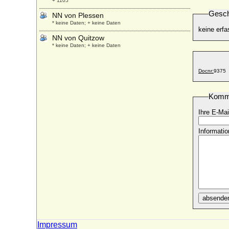
+ 1105
Gesch
NN von Plessen
* keine Daten; + keine Daten
keine erfa
NN von Quitzow
* keine Daten; + keine Daten
NN von Ungarn
* unbekannt; + nach 987
Docnr:
9375
NN von Winzenburg
* 1149; + vor 1204
Komm
NN von Züle (a.d.H. Boitzenburg)
Ihre E-Mai
* keine Daten; + keine Daten
N von Alten
Informatio
* nicht überliefert; + nicht überliefert
N von Alvensleben
* unbekannt; + unbekannt
N von Beerfelde
* um 1434; + ?
N von Bonin
absende
* ?; + ?
N von Lützendorf
Impressum
* unbekannt; + unbekannt