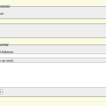
wister
sst
entar
l-Adresse:
n an mich:
n