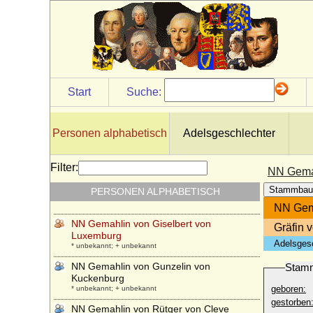
NN Gemahlin von Eberhard von Cleve
* unbekannt; + unbekannt
NN Gemahlin von Engelbert I. von Berg
* unbekannt; + unbekannt
NN Gemahlin von Fulco I. von Este
* unbekannt; + unbekannt
Start
Suche:
NN Gemahlin von Gerhard I. im Jülichgau
* unbekannt; + unbekannt
NN Gemahlin von Gerhard II. im Jülichgau
Personen alphabetisch
Adelsgeschlechter
* unbekannt; + unbekannt
NN Gemahlin von Gerhard III. von Jülich
Filter:
NN Gemah
* unbekannt; + unbekannt
Stammbau
PERSONEN ALPHABETISCH
NN Gemahlin von Gerhard IV. von Jülich
* unbekannt; + unbekannt
NN Gema
NN Gemahlin von Giselbert von
Gräfin 
Luxemburg
Adelsges
* unbekannt; + unbekannt
NN Gemahlin von Gunzelin von
Stam
Kuckenburg
geboren:
* unbekannt; + unbekannt
gestorben
NN Gemahlin von Rütger von Cleve