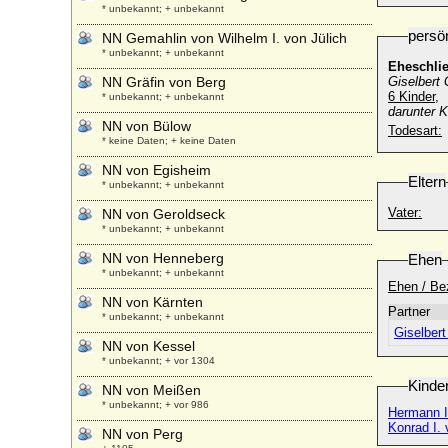
* unbekannt; + unbekannt
persö
NN Gemahlin von Wilhelm I. von Jülich
* unbekannt; + unbekannt
Eheschli
NN Gräfin von Berg
Giselbert
6 Kinder,
* unbekannt; + unbekannt
darunter 
NN von Bülow
Todesart:
* keine Daten; + keine Daten
NN von Egisheim
Eltern
* unbekannt; + unbekannt
Vater:
NN von Geroldseck
* unbekannt; + unbekannt
NN von Henneberg
Ehen
* unbekannt; + unbekannt
Ehen / Be
NN von Kärnten
Partner
* unbekannt; + unbekannt
Giselber
NN von Kessel
* unbekannt; + vor 1304
Kinde
NN von Meißen
* unbekannt; + vor 986
Hermann I
Konrad I.
NN von Perg