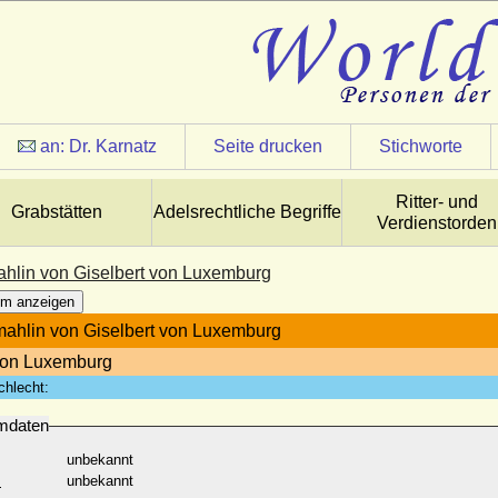
an:
Dr. Karnatz
Seite drucken
Stichworte
Ritter- und
Grabstätten
Adelsrechtliche Begriffe
Verdienstorden
lin von Giselbert von Luxemburg
m anzeigen
hlin von Giselbert von Luxemburg
von Luxemburg
chlecht:
mdaten
unbekannt
:
unbekannt