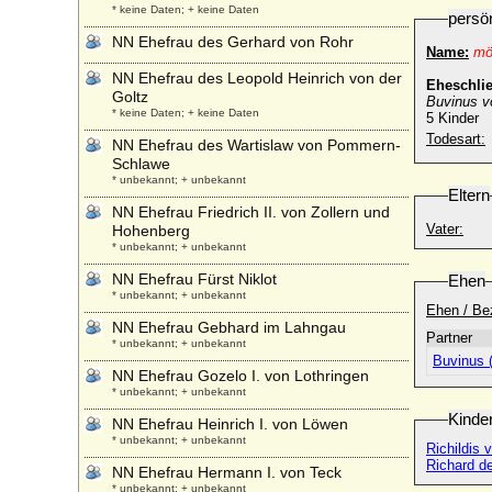
* keine Daten; + keine Daten
persö
NN Ehefrau des Gerhard von Rohr
Name:
mö
NN Ehefrau des Leopold Heinrich von der
Eheschli
Goltz
Buvinus v
* keine Daten; + keine Daten
5 Kinder
Todesart:
NN Ehefrau des Wartislaw von Pommern-
Schlawe
* unbekannt; + unbekannt
Eltern
NN Ehefrau Friedrich II. von Zollern und
Vater:
Hohenberg
* unbekannt; + unbekannt
NN Ehefrau Fürst Niklot
Ehen
* unbekannt; + unbekannt
Ehen / Be
NN Ehefrau Gebhard im Lahngau
Partner
* unbekannt; + unbekannt
Buvinus 
NN Ehefrau Gozelo I. von Lothringen
* unbekannt; + unbekannt
Kinde
NN Ehefrau Heinrich I. von Löwen
* unbekannt; + unbekannt
Richildis 
Richard de
NN Ehefrau Hermann I. von Teck
* unbekannt; + unbekannt