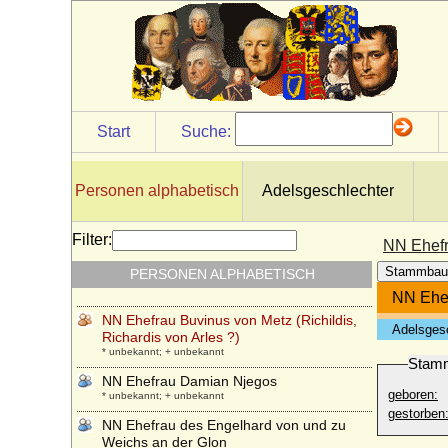
NN (wohl Heila von Bayern und Sachsen
?)
* unbekannt; + unbekannt
NN Ehefrau Achim d.J. von Rohr
* keine Daten; + keine Daten
NN Ehefrau Archambault V. de Bourbon
Start
Suche:
* unbekannt; + unbekannt
NN Ehefrau Archambault VI. de Bourbon
* unbekannt; + unbekannt
Personen alphabetisch
Adelsgeschlechter
NN Ehefrau Berengar im Hessengau
* unbekannt; + unbekannt
Filter:
NN Ehefr
NN Ehefrau Bezelins von Villingen
Stammbau
PERSONEN ALPHABETISCH
(Luitgard von Nellenburg ?)
* unbekannt; + unbekannt
NN Ehef
NN Ehefrau Buvinus von Metz (Richildis,
Adelsges
Richardis von Arles ?)
* unbekannt; + unbekannt
Stam
NN Ehefrau Damian Njegos
geboren:
* unbekannt; + unbekannt
gestorben
NN Ehefrau des Engelhard von und zu
Weichs an der Glon