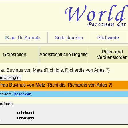
an:
Dr. Karnatz
Seite drucken
Stichworte
Ritter- und
Grabstätten
Adelsrechtliche Begriffe
Verdienstorden
au Buvinus von Metz (Richildis, Richardis von Arles ?)
m anzeigen
rau Buvinus von Metz (Richildis, Richardis von Arles ?)
chlecht:
Bosoniden
mdaten
unbekannt
:
unbekannt