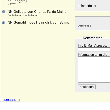
de Longpré)
+ 1767
keine erfasst
NN Geliebte von Charles IV. du Maine
* unbekannt; + unbekannt
NN Gemahlin des Heinrich I. von Solms
Docnr:
8452
* unbekannt; + unbekannt
NN Gemahlin des Henricus de Solmesso
* unbekannt; + unbekannt
Kommentar
NN Gemahlin des Hermann I. zur Lippe
Ihre E-Mail-Adresse:
+ nach 1140
NN Gemahlin des Marquard von Solms
Information an mich:
* unbekannt; + unbekannt
NN Gemahlin von Aldobrandino I. von Este
* unbekannt; + unbekannt
NN Gemahlin von Burchard III. von
Schwaben
* unbekannt; + unbekannt
absenden
NN Gemahlin von Dietrich I. von Cleve
* unbekannt; + unbekannt
Impressum
NN Gemahlin von Dietrich III. (I.) von
Cleve
* unbekannt; + unbekannt