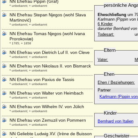
NN Ehefrau Pippin (Graf)
persönliche Ang
* unbekannt; + unbekannt
NN Ehefrau Stepan Njegos (wohl Slava
Eheschließung
um 79
Karlmann (Pippin von I
Martinović)
6 Kinder,
* unbekannt; + unbekannt
darunter Bernhard von 
NN Ehefrau Tomas Njegos (wohl Ivana
Todesart:
u
Prorokoviæ)
* 1785; + 1858
Eltern
NN Ehefrau von Dietrich Luf II. von Cleve
* unbekannt; + unbekannt
Vater:
M
NN Ehefrau von Nikolaus II. von Bismarck
* unbekannt; + unbekannt
Ehen
NN Ehefrau von Paxius de Tassis
Ehen / Beziehungen:
* unbekannt; + unbekannt
Partner
NN Ehefrau von Walter von Heimbach
Karlmann (Pippin von 
* unbekannt; + unbekannt
NN Ehefrau von Wilhelm IV. von Jülich
* unbekannt; + unbekannt
Kinder
NN Ehefrau von Zemuzil von Pommern
Bernhard von Italien
* unbekannt; + unbekannt
NN Geliebte Ludwig XV. (Irène de Buisson
Geschwister