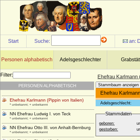
NN Ehefrau Gozelo I. von Lothringen
* unbekannt; + unbekannt
NN Ehefrau Heinrich I. von Löwen
* unbekannt; + unbekannt
NN Ehefrau Hermann I. von Teck
* unbekannt; + unbekannt
Start
Suche:
an:
D
NN Ehefrau Hermann II. von Teck
* unbekannt; + unbekannt
NN Ehefrau Hermann III. von Orlamünde
Personen alphabetisch
Adelsgeschlechter
Grabstät
* unbekannt; + unbekannt
NN Ehefrau Heyno von Bismarck
Filter:
Ehefrau Karlmann (
* unbekannt; + unbekannt
Stammbaum anzeigen
PERSONEN ALPHABETISCH
NN Ehefrau Joachim von Carnitz
* keine Daten; + keine Daten
Ehefrau Karlmann 
Ehefrau Karlmann (Pippin von Italien)
Adelsgeschlecht:
* unbekannt; + unbekannt
Stammdaten
NN Ehefrau Ludwig I. von Teck
* unbekannt; + unbekannt
geboren:
u
NN Ehefrau Otto III. von Anhalt-Bernburg
gestorben:
u
* unbekannt; + unbekannt