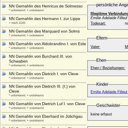
persönliche Ang
NN Gemahlin des Henricus de Solmesso
* unbekannt; + unbekannt
Illegitime Verbindun
Emilie Adelaide Filleul
NN Gemahlin des Hermann I. zur Lippe
+ nach 1140
Todesart:
na
NN Gemahlin des Marquard von Solms
* unbekannt; + unbekannt
Eltern
NN Gemahlin von Aldobrandino I. von Este
Vater:
M
* unbekannt; + unbekannt
NN Gemahlin von Burchard III. von
Ehen
Schwaben
* unbekannt; + unbekannt
Ehen / Beziehungen:
NN Gemahlin von Dietrich I. von Cleve
* unbekannt; + unbekannt
Kinder
NN Gemahlin von Dietrich III. (I.) von
Cleve
* unbekannt; + unbekannt
NN Gemahlin von Dietrich Luf I. von Cleve
Geschwister
* unbekannt; + unbekannt
keine erfasst
NN Gemahlin von Eberhard im Jülichgau
* unbekannt; + unbekannt