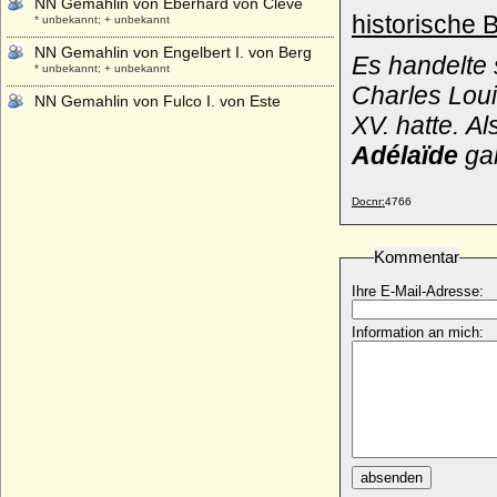
NN Gemahlin von Eberhard von Cleve
historische 
* unbekannt; + unbekannt
NN Gemahlin von Engelbert I. von Berg
Es handelte
* unbekannt; + unbekannt
Charles Loui
NN Gemahlin von Fulco I. von Este
* unbekannt; + unbekannt
XV. hatte. A
NN Gemahlin von Gerhard I. im Jülichgau
Adélaïde
ga
* unbekannt; + unbekannt
NN Gemahlin von Gerhard II. im Jülichgau
Docnr:
4766
* unbekannt; + unbekannt
NN Gemahlin von Gerhard III. von Jülich
Kommentar
* unbekannt; + unbekannt
Ihre E-Mail-Adresse:
NN Gemahlin von Gerhard IV. von Jülich
* unbekannt; + unbekannt
Information an mich:
NN Gemahlin von Giselbert von
Luxemburg
* unbekannt; + unbekannt
NN Gemahlin von Gunzelin von
Kuckenburg
* unbekannt; + unbekannt
absenden
NN Gemahlin von Rütger von Cleve
* unbekannt; + unbekannt