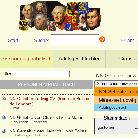
Prorokoviæ)
* 1785; + 1858
NN Ehefrau von Dietrich Luf II. von Cleve
* unbekannt; + unbekannt
NN Ehefrau von Nikolaus II. von Bismarck
* unbekannt; + unbekannt
Start
Suche:
an:
D
NN Ehefrau von Paxius de Tassis
* unbekannt; + unbekannt
NN Ehefrau von Walter von Heimbach
Personen alphabetisch
Adelsgeschlechter
Grabstät
* unbekannt; + unbekannt
NN Ehefrau von Wilhelm IV. von Jülich
Filter:
NN Geliebte Ludwig
* unbekannt; + unbekannt
Stammbaum anzeigen
PERSONEN ALPHABETISCH
NN Ehefrau von Zemuzil von Pommern
* unbekannt; + unbekannt
NN Geliebte Ludw
NN Geliebte Ludwig XV. (Irène de Buisson
Mätresse Ludwig 
de Longpré)
Adelsgeschlecht:
+ 1767
NN Geliebte von Charles IV. du Maine
Stammdaten
* unbekannt; + unbekannt
gestorben:
1
NN Gemahlin des Heinrich I. von Solms
* unbekannt; + unbekannt