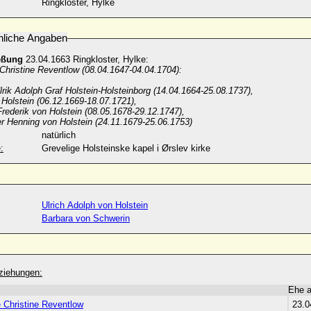
Ringkloster, Hylke
nliche Angaben
eßung
23.04.1663 Ringkloster, Hylke:
Christine Reventlow (08.04.1647-04.04.1704):
lrik Adolph Graf Holstein-Holsteinborg (14.04.1664-25.08.1737),
 Holstein (06.12.1669-18.07.1721),
Frederik von Holstein (08.05.1678-29.12.1747),
er Henning von Holstein (24.11.1679-25.06.1753)
natürlich
:
Grevelige Holsteinske kapel i Ørslev kirke
Ulrich Adolph von Holstein
Barbara von Schwerin
ziehungen:
Ehe 
 Christine Reventlow
23.0