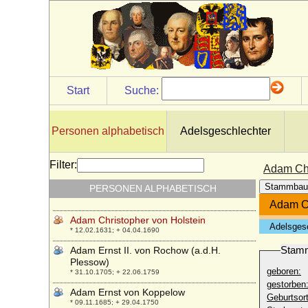
Adalbert von Ravenstein
* um 1075/1080; + nach 1120
Adalbert von Seherr-Thoß (Friedrich
Wilhelm Ludwig Adalbert von Seherr-
Thoß), Freiherr
* 25.12.1822; + 18.11.1880
Adalbert-Adelhart von Preußen
Start
Suche:
* 04.03.1948;
Adam Andreas von Krusemarck
* 01.11.1685; + 13.08.1744
Personen alphabetisch
Adelsgeschlechter
Adam Christoph Reimar von Koppelow
* 1711; + 22.10.1785
Filter:
Adam Chr
Adam Christoph von Wallenrodt (Christoph
Stammbau
PERSONEN ALPHABETISCH
von Wallenrodt), Graf
* 01.02.1644; + 05.03.1711
Adam Ch
Adam Christopher von Holstein
Adelsges
* 12.02.1631; + 04.04.1690
Stam
Adam Ernst II. von Rochow (a.d.H.
Plessow)
geboren:
* 31.10.1705; + 22.06.1759
gestorben
Adam Ernst von Koppelow
Geburtsort
* 09.11.1685; + 29.04.1750