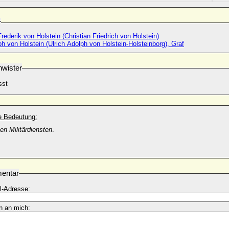
r
Frederik von Holstein (Christian Friedrich von Holstein)
ph von Holstein (Ulrich Adolph von Holstein-Holsteinborg), Graf
wister
sst
he Bedeutung:
en Militärdiensten
.
entar
l-Adresse:
n an mich: