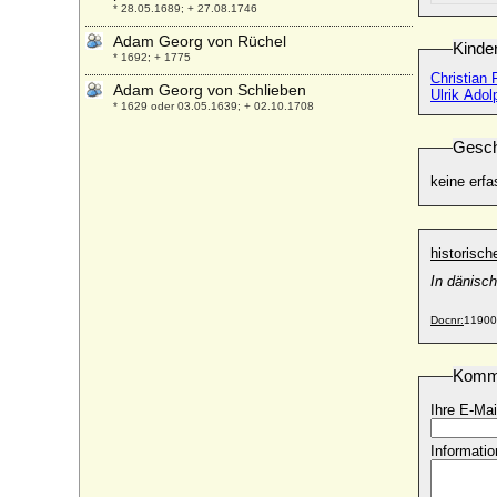
* 28.05.1689; + 27.08.1746
Adam Georg von Rüchel
Kinde
* 1692; + 1775
Christian 
Adam Georg von Schlieben
Ulrik Adol
* 1629 oder 03.05.1639; + 02.10.1708
Adam Gotthard von Czettritz und
Gesch
Neuhaus, Freiherr
* 18.04.1712; + 09.12.1753
keine erfa
Adam Gottlob Carl Moltke-Huitfeldt, Graf
* 31.07.1864; + 19.10.1944
historisc
Adam Gottlob Ditlev von Moltke, Graf
* 15.01.1765; + 17.06.1843
In dänisch
Adam Gottlob Moltke-Huitfeldt, Graf
* 10.07.1798; + 22.06.1876
Docnr:
11900
Adam Gottlob von Moltke-Bregentved,
Graf
Komm
* 11.11.1710; + 25.09.1792
Ihre E-Mai
Adam Heinrich von Blumenthal
* 18.05.1654; + 06.02.1693
Informatio
Adam Heinrich von Netz
* 07.02.1673; + 08.03.1739