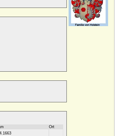
am
Ort
4.1663