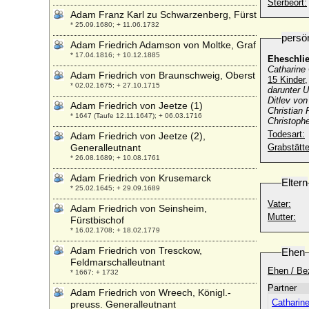
Sterbeort:
Adam Franz Karl zu Schwarzenberg, Fürst
* 25.09.1680; + 11.06.1732
persö
Adam Friedrich Adamson von Moltke, Graf
* 17.04.1816; + 10.12.1885
Eheschli
Catharine 
Adam Friedrich von Braunschweig, Oberst
15 Kinder,
* 02.02.1675; + 27.10.1715
darunter U
Ditlev von
Adam Friedrich von Jeetze (1)
Christian 
* 1647 (Taufe 12.11.1647); + 06.03.1716
Christoph
Todesart:
Adam Friedrich von Jeetze (2),
Generalleutnant
Grabstätte
* 26.08.1689; + 10.08.1761
Adam Friedrich von Krusemarck
Eltern
* 25.02.1645; + 29.09.1689
Vater:
Adam Friedrich von Seinsheim,
Mutter:
Fürstbischof
* 16.02.1708; + 18.02.1779
Adam Friedrich von Tresckow,
Ehen
Feldmarschalleutnant
Ehen / Be
* 1667; + 1732
Partner
Adam Friedrich von Wreech, Königl.-
Catharine
preuss. Generalleutnant