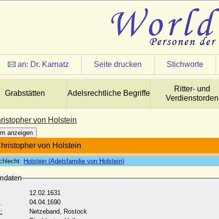
an:
Dr. Karnatz
Seite drucken
Stichworte
Ritter- und
Grabstätten
Adelsrechtliche Begriffe
Verdienstorden
istopher von Holstein
m anzeigen
ristopher von Holstein
chlecht:
Holstein (Adelsfamilie von Holstein)
mdaten
12.02.1631
:
04.04.1690
:
Netzeband, Rostock