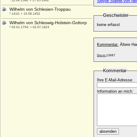
* 11.04.1598; + 17.05.1662
Sibylle Sophie von Nes
Wilhelm von Schlesien-Troppau
* 1410; + 15.08.1452
Geschwister
Wilhelm von Schleswig-Holstein-Gottorp
keine erfasst
* 03.01.1754; + 02.07.1823
Wilhelm von Schleswig-Holstein-
Sonderburg-Glücksburg (Friedrich
Kommentar:
Ältere Ha
Wilhelm von SH-Sonderburg-Glücksburg
* 04.01.1785; + 17.02.1831
Docnr:
13687
Wilhelm von Schlieben
* ?; + nach 22.03.1564
Kommentar
Wilhelm von Schweden
* 17.06.1884; + 05.06.1965
Ihre E-Mail-Adresse:
Wilhelm von Steiermark (Wilhelm von
Information an mich:
Kärnten, Wilhelm der Ehrgeizige von
Österreich)
* 1370; + 15.07.1406
Wilhelm von Veltheim
* 20.12.1802; + 14.12.1868
Wilhelm von Virneburg
* vor 1435; + vor 1469
absenden