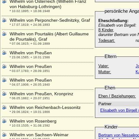
Wilhelm von Österreich (Wilhelm Franz
von Habsburg-Lothringen)
persönliche Ang
* 10.02.1895; + 18.08.1948
Wilhelm von Perponcher-Sedlnitzky, Graf
Eheschließung:
* 17.07.1819; + 24.06.1893
Elisabeth von Birgell:
8 Kinder,
Wilhelm von Pourtalès (Albert Guillaume
darunter Bertram von 
de Pourtalès), Graf
Todesart:
na
* 07.06.1815; + 01.09.1889
Wilhelm von Preußen
Eltern
* 23.06.1585; + 18.01.1586
Vater:
J
Wilhelm von Preußen
* 03.07.1783; + 28.09.1851
Mutter:
K
Wilhelm von Preußen
* 04.07.1906; + 26.05.1940
Ehen
Wilhelm von Preußen, Kronprinz
Ehen / Beziehungen:
* 06.05.1882; + 20.07.1951
Partner
Wilhelm von Reichenbach-Lessonitz
Elisabeth von Birgell 
* 29.06.1824; + 19.01.1866
Wilhelm von Rosenberg
* 10.03.1535; + 31.08.1592
Kinder
Wilhelm von Sachsen-Weimar
Bertram von Nesselro