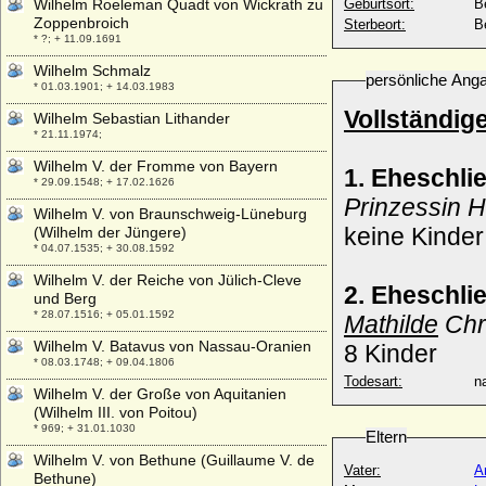
Wilhelm Roeleman Quadt von Wickrath zu
Geburtsort:
Be
Zoppenbroich
Sterbeort:
Be
* ?; + 11.09.1691
Wilhelm Schmalz
persönliche Ang
* 01.03.1901; + 14.03.1983
Vollständig
Wilhelm Sebastian Lithander
* 21.11.1974;
Wilhelm V. der Fromme von Bayern
1. Eheschli
* 29.09.1548; + 17.02.1626
Prinzessin H
Wilhelm V. von Braunschweig-Lüneburg
keine Kinde
(Wilhelm der Jüngere)
* 04.07.1535; + 30.08.1592
Wilhelm V. der Reiche von Jülich-Cleve
2. Eheschli
und Berg
* 28.07.1516; + 05.01.1592
Mathilde
Chr
Wilhelm V. Batavus von Nassau-Oranien
8 Kinder
* 08.03.1748; + 09.04.1806
Todesart:
na
Wilhelm V. der Große von Aquitanien
(Wilhelm III. von Poitou)
* 969; + 31.01.1030
Eltern
Wilhelm V. von Bethune (Guillaume V. de
Vater:
A
Bethune)