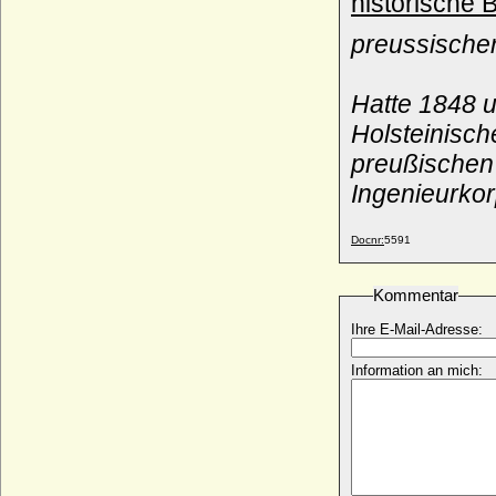
historische 
Wilhelm VIII. (IV.) von Jülich-Berg
preussischer
* 09.01.1455; + 06.09.1511
Wilhelm VIII. von Aquitanien (Guido
Goeffroy Guillaume VIII.; Wilhelm VI. von
Hatte 1848 u
Poitou)
Holsteinisc
* um 1025; + 25.09.1086
preußischen
Wilhelm VIII. von Hessen-Kassel
* 10.03.1682; + 01.02.1760
Ingenieurko
Wilhelm Viktor von Preußen
* 15.02.1919; + 07.02.1989
Docnr:
5591
Wilhelm von Anhalt, Graf
* 15.03.1727; + 03.11.1760
Kommentar
Wilhelm von Baden
* 08.04.1792; + 11.10.1859
Ihre E-Mail-Adresse:
Wilhelm von Baden
Information an mich:
* 18.12.1829; + 27.04.1897
Wilhelm von Baden-Baden
* 30.07.1593; + 22.05.1677
Wilhelm von Bismarck, Dr. jur. (Wilhelm
Otto Albrecht v. Bismarck), Graf
* 01.08.1852; + 30.05.1901