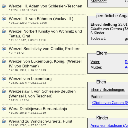
Sterbeort:
C
Wenzel III. Adam von Schlesien-Teschen
* 1524; + 04.11.1579
persönliche Ang
Wenzel III. von Böhmen (Vaclav III.)
* 06.10.1289; + 04.08. 1306
Eheschließung
23.01
Cäcilia von Carrara (1
Wenzel Norbert Kinsky von Wchinitz und
6 Kinder
Tettau, Graf
Todesart:
g
* 11.06.1642; + 03.01.1719
Wenzel Sedlnitzky von Choltic, Freiherr
Eltern
* ?; + 1572
Wenzel von Luxemburg, König, (Wenzel
Vater:
R
IV. von Böhmen)
Mutter:
A
* 26.02.1361; + 16.08.1419
Wenzel von Luxemburg
Ehen
* 25.02.1337; + 08.12.1383
Ehen / Beziehungen:
Wenzeslaw I. von Schlesien-Beuthen
(Wenzel I. von Teschen)
Partner
* 1413; + 1474
Cäcilie von Carrara (Si
Wera Dimitrijewna Bernardakaja
* 10.09.1841; + 24.12.1919
Kinder
Weriand zu Windisch-Graetz, Fürst
Anna von Sachsen (An
* 31.05.1790; + 27.10.1867