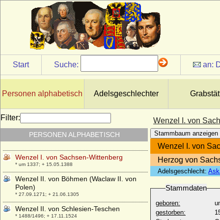
Wenemar von Fürstenberg-Herdringen,
Graf
* 07.08.1897; + 15.12.1972
Wentworth Frances Hope-Johnstone
* 1882; + 26.06.1964
Wenzel Anton von Kaunitz-Rietberg, Fürst
Start
Suche:
an:
D
* 02.02.1711; + 27.06.1794
Wenzel Eusebius von Lobkowicz (Václav
Eusebius von Lobkovicz), Fürst
Personen alphabetisch
Adelsgeschlechter
Grabstät
* 20.01.1609; + 22.04.1677
Wenzel Ferdinand von Lobkowicz, Fürst
Filter:
Wenzel I. von Sac
* 16.01.1723; + 22.01.1739
Stammbaum anzeigen
PERSONEN ALPHABETISCH
Wenzel I. von Böhmen (Vaclav I.)
* 1205; + 23.09.1253
Wenzel I. von Sa
Wenzel I. von Sachsen-Wittenberg
Herzog von Sachs
* um 1337; + 15.05.1388
Adelsgeschlecht:
Ask
Wenzel II. von Böhmen (Waclaw II. von
Polen)
Stammdaten
* 27.09.1271; + 21.06.1305
geboren:
u
Wenzel II. von Schlesien-Teschen
gestorben:
1
* 1488/1496; + 17.11.1524