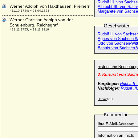
Rudolf III. von Sachs
Werner Adolph von Haxthausen, Freiherr
Albrecht III. von Sach
* 11.10.1744; + 23.04.1823
Margarete von Sachsen
Werner Christian Adolph von der
Schulenburg, Reichsgraf
Geschwister
* 21.11.1755; + 18.11.1816
Rudolf II. von Sachse
Werner Friedrich Achaz von der
Agnes von Sachsen-Wi
Otto von Sachsen-Wit
Schulenburg, Graf
Beatrix von Sachsen-W
* 17.04.1778; + 05.08.1804
Werner Heinrich von Blumenthal (Werner
I. Heinrich von Blumenthal)
historische Bedeutung
* 10.04.1725; + 20.06.1804
3. Kurfürst von Sach
Werner I. von Habsburg
* um 1030; + 11.11.1096
Vorgänger:
Rudolf II
Nachfolger:
Rudolf II
Werner II. von der Schulenburg, Ritter
* vor 1280; + nach 1304
Docnr:
6630
Werner II. von Habsburg, Graf
* vor 1129; + 19.08.1167
Kommentar
Werner Jasper Andreas von Moltke, Graf
* 15.09.1755; + 15.08.1838
Ihre E-Mail-Adresse:
Werner Ludwig Ernst Karl Heinrich Achaz
von der Schulenburg, Reichsgraf
Information an mich: