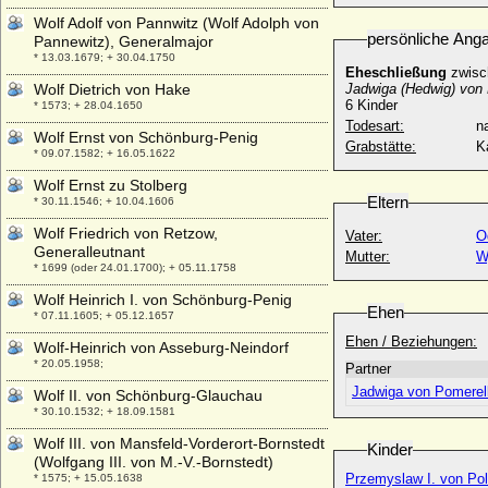
Wolf Adolf von Pannwitz (Wolf Adolph von
persönliche Ang
Pannewitz), Generalmajor
* 13.03.1679; + 30.04.1750
Eheschließung
zwisc
Wolf Dietrich von Hake
Jadwiga (Hedwig) von 
6 Kinder
* 1573; + 28.04.1650
Todesart:
na
Wolf Ernst von Schönburg-Penig
Grabstätte:
K
* 09.07.1582; + 16.05.1622
Wolf Ernst zu Stolberg
Eltern
* 30.11.1546; + 10.04.1606
Wolf Friedrich von Retzow,
Vater:
O
Generalleutnant
Mutter:
W
* 1699 (oder 24.01.1700); + 05.11.1758
Wolf Heinrich I. von Schönburg-Penig
Ehen
* 07.11.1605; + 05.12.1657
Ehen / Beziehungen:
Wolf-Heinrich von Asseburg-Neindorf
* 20.05.1958;
Partner
Jadwiga von Pomerel
Wolf II. von Schönburg-Glauchau
* 30.10.1532; + 18.09.1581
Wolf III. von Mansfeld-Vorderort-Bornstedt
Kinder
(Wolfgang III. von M.-V.-Bornstedt)
Przemyslaw I. von Pol
* 1575; + 15.05.1638