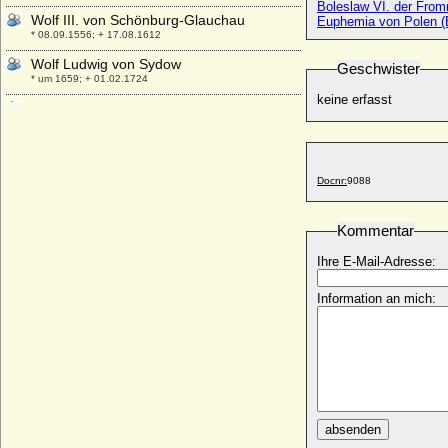
Boleslaw VI. der Fro
Wolf III. von Schönburg-Glauchau
Euphemia von Polen (
* 08.09.1556; + 17.08.1612
Wolf Ludwig von Sydow
Geschwister
* um 1659; + 01.02.1724
keine erfasst
Wolfgang Casper von Moltke
* 1637; + 1713
Wolfgang Christoph von Waldburg-
Capustigall, Reichsgraf
Docnr:
9088
* 11.02.1643; + 26.01.1688
Wolfgang Dietrich zu Castell-Remlingen
* 06.01.1641; + 08.04.1709
Kommentar
Wolfgang Ernst I. zu Isenburg und
Ihre E-Mail-Adresse:
Büdingen in Birstein, Graf
* 29.12.1560; + 21.05.1633
Information an mich:
Wolfgang Ernst I. zu Isenburg-Büdingen in
Birstein, Fürst
* 05.04.1686; + 15.04.1754
Wolfgang Ernst II. zu Isenburg-Büdingen
in Birstein, Fürst
* 17.11.1735; + 03.02.1803
absenden
Wolfgang Ernst III. zu Isenburg-Büdingen