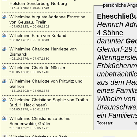
Holstein-Sonderburg-Norburg
persönliche Ang
* 17.11.1704; + 16.03.1749
Eheschließ
Wilhelmine Auguste Adrienne Ernestine
von Geusau, Freiin
Heinrich Adr
* 04.05.1825; + 06.06.1852
4 Söhne
Wilhelmine Biron von Kurland
darunter
Geo
* 08.02.1781; + 29.11.1839
Glentorf-29.
Wilhelmine Charlotte Henriette von
Bismarck
Alleringersl
* 02.10.1776; + 27.07.1830
Erbküchenme
Wilhelmine Charlotte Nüssler
unbeträchtli
* 10.05.1683; + 30.05.1740
aus dem Hau
Wilhelmine Charlotte von Prittwitz und
Gaffron
eines Famili
* 14.10.1792; + 24.06.1878
Wilhelm von 
Wilhelmine Christiane Sophie von Trotha
(a.d.H. Hecklingen)
Braunschwei
* 04.05.1778; + 26.01.1837
ein Familien
Wilhelmine Christiane zu Solms-
Todesart:
na
Sonnenwalde, Gräfin
* 02.10.1692; + 09.05.1772