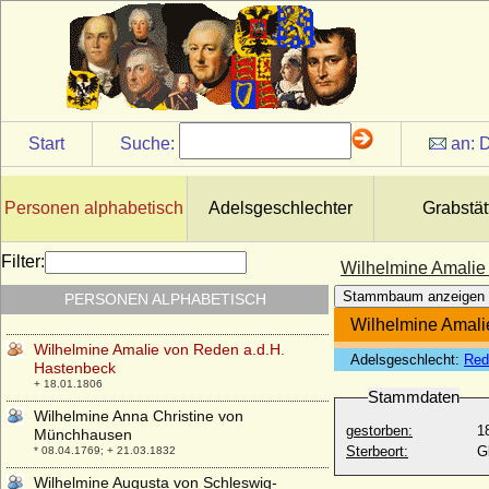
Wilhelmina Frederika Adelaide van Reede-
Ginkel, Gräfin
* 27.12.1792; + 01.09.1861
Wilhelmina I. der Niederlande
* 31.08.1880; + 28.11.1962
Wilhelmine Adamovics
Start
Suche:
an:
D
* 01.05.1877; + nach 1908
Wilhelmine Albertine Pauline Eleonore
Johanna Kora von der Schulenburg,
Personen alphabetisch
Adelsgeschlechter
Grabstät
Gräfin
* 17.01.1804; + 03.10.1844
Filter:
Wilhelmine Amalie von Braunschweig-
Wilhelmine Amalie
Calenberg (Amalie Wilhelmine von
Stammbaum anzeigen
PERSONEN ALPHABETISCH
Braunschweig-Lüneburg)
* 21.04.1673; + 10.04.1742
Wilhelmine Amali
Wilhelmine Amalie von Reden a.d.H.
Adelsgeschlecht:
Red
Hastenbeck
+ 18.01.1806
Stammdaten
Wilhelmine Anna Christine von
gestorben:
1
Münchhausen
Sterbeort:
G
* 08.04.1769; + 21.03.1832
Wilhelmine Augusta von Schleswig-