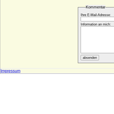
* keine Daten; + keine Daten
Kommentar
Wilhelmine Freiin von Geuder
* 19.11.1755; + 17.12.1790
Ihre E-Mail-Adresse:
Wilhelmine Friederike Hedwig von Berner
a.d.H. Pegelow
Information an mich:
* 30.09.1756; + 16.09.1820
Wilhelmine Friederike von Württemberg
* 04.07.1764; + 09.08.1817
Wilhelmine Henckel von Donnersmarck,
Gräfin
* 16.03.1932;
absenden
Wilhelmine Henriette Karoline von Pückler
und Limpurg, Gräfin
* 30.08.1746; + 20.03.1800
Impressum
Wilhelmine Juliane Reventlow, Gräfin
* 30.07.1788; + 08.10.1868
Wilhelmine Katharine von Tarrach
* 06.03.1757; + 03.11.1833
Wilhelmine Kinsky von Wchinitz und Tettau
* 19.07.1838; + 05.03.1886
Wilhelmine Kinsky von Wchinitz und