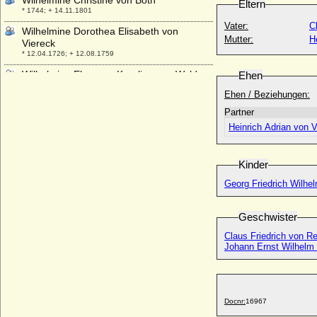
Wilhelmine Christine von Both
Eltern
* 1744; + 14.11.1801
Vater:
C
Wilhelmine Dorothea Elisabeth von
Mutter:
H
Viereck
* 12.04.1726; + 12.08.1759
Wilhelmine Eleonore Karoline von Waldow
Ehen
* 20.08.1775; + 15.09.1847
Ehen / Beziehungen:
Wilhelmine Elisabeth von Lautensack
Partner
* 14.03.1682; + 04.11.1744
Heinrich Adrian von 
Wilhelmine Enke, Gräfin Lichtenau
(Wilhelmine Encke)
* 19.12.1753; + 09.06.1820
Kinder
Wilhelmine Erdmuthe von der
Georg Friedrich Wilhe
Schulenburg (Erdmuthe von der
Schulenburg)
* 14.05.1741; + 18.11.1806
Geschwister
Wilhelmine Ernestine von Dänemark
Claus Friedrich von Re
* 20.06.1650; + 22.04.1706
Johann Ernst Wilhelm
Wilhelmine Falk
* um 1780; + 22.02.1803
Wilhelmine Franziska von der Recke,
Docnr:
16967
Freiin (a.d.H. Horst)